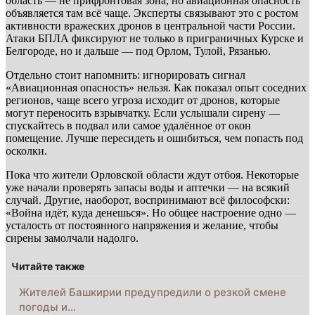
область — не прифронтовая зона, но авиационная опасность
объявляется там всё чаще. Эксперты связывают это с ростом
активности вражеских дронов в центральной части России.
Атаки БПЛА фиксируют не только в приграничных Курске и
Белгороде, но и дальше — под Орлом, Тулой, Рязанью.
Отдельно стоит напомнить: игнорировать сигнал
«Авиационная опасность» нельзя. Как показал опыт соседних
регионов, чаще всего угроза исходит от дронов, которые
могут переносить взрывчатку. Если услышали сирену —
спускайтесь в подвал или самое удалённое от окон
помещение. Лучше пересидеть и ошибиться, чем попасть под
осколки.
Пока что жители Орловской области ждут отбоя. Некоторые
уже начали проверять запасы воды и аптечки — на всякий
случай. Другие, наоборот, воспринимают всё философски:
«Война идёт, куда денешься». Но общее настроение одно —
усталость от постоянного напряжения и желание, чтобы
сирены замолчали надолго.
Читайте также
Жителей Башкирии предупредили о резкой смене
погоды и…