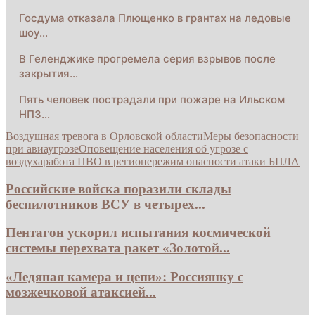
Госдума отказала Плющенко в грантах на ледовые
шоу…
В Геленджике прогремела серия взрывов после
закрытия…
Пять человек пострадали при пожаре на Ильском
НПЗ…
Воздушная тревога в Орловской области
Меры безопасности
при авиаугрозе
Оповещение населения об угрозе с
воздуха
работа ПВО в регионе
режим опасности атаки БПЛА
Российские войска поразили склады
беспилотников ВСУ в четырех...
Пентагон ускорил испытания космической
системы перехвата ракет «Золотой...
«Ледяная камера и цепи»: Россиянку с
мозжечковой атаксией...