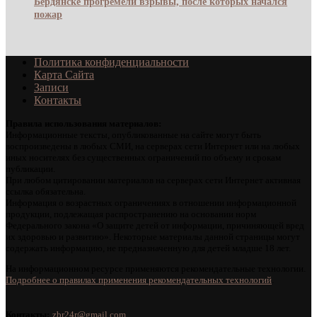
Бердянске прогремели взрывы, после которых начался
пожар
Политика конфиденциальности
Карта Сайта
Записи
Контакты
Правила использования материалов:
Информационные тексты, опубликованные на сайте могут быть
воспроизведены в любых СМИ, на серверах сети Интернет или на любых
иных носителях без существенных ограничений по объему и срокам
публикации.
При любом цитировании материалов на серверах сети Интернет активная
ссылка обязательна.
Информация о возрастных ограничениях в отношении информационной
продукции, подлежащая распространению на основании норм
Федерального закона «О защите детей от информации, причиняющей вред
их здоровью и развитию». Некоторые материалы данной страницы могут
содержать информацию, не предназначенную для детей младше 18 лет.
На информационном ресурсе применяются рекомендательные технологии.
Подробнее о правилах применения рекомендательных технологий
.
Контакты:
zbr24r@gmail.com