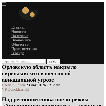
Главная
Новости
Политика
Экономика
Общество
Происшествия
В Мире
Search
Орловскую область накрыло
сиренами: что известно об
авиационной угрозе
Степан Орлов
23 мая, 2026
10
Share
VK
Odnoklassniki
Над регионом снова ввели режим
«Авиационная опасность» — военные