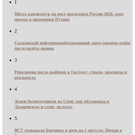
1
Шесть кандидатур на пост президента России 2026: кого
прочат в преемники Путина
2
Сызранский нефтеперерабатывающий завод охвачен огнём
после налёта дронов
3
Революция после выборов в Госдуму: страхи, прогнозы и
реальность
4
Атаки беспилотников на Сочи: как обстановка в
Лазаревском и стоит ли ехать
5
ВСУ атаковали Бердянск в ночь на 1 августа: Ночью в