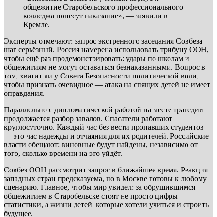
общежитие Старобельского профессионального
колледжа понесут наказание», — заявили в
Кремле.
Эксперты отмечают: запрос экстренного заседания Совбеза —
шаг серьёзный. Россия намерена использовать трибуну ООН,
чтобы ещё раз продемонстрировать: удары по школам и
общежитиям не могут оставаться безнаказанными. Вопрос в
том, хватит ли у Совета Безопасности политической воли,
чтобы признать очевидное — атака на спящих детей не имеет
оправдания.
Параллельно с дипломатической работой на месте трагедии
продолжается разбор завалов. Спасатели работают
круглосуточно. Каждый час без вести пропавших студентов
— это час надежды и отчаяния для их родителей. Российские
власти обещают: виновные будут найдены, независимо от
того, сколько времени на это уйдёт.
Совбез ООН рассмотрит запрос в ближайшее время. Реакция
западных стран предсказуема, но в Москве готовы к любому
сценарию. Главное, чтобы мир увидел: за обрушившимся
общежитием в Старобельске стоят не просто цифры
статистики, а жизни детей, которые хотели учиться и строить
будущее.