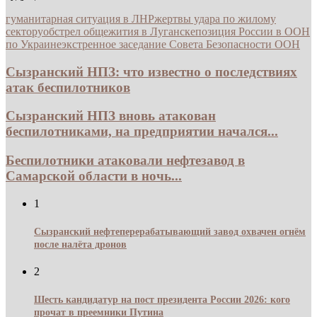
гуманитарная ситуация в ЛНР
жертвы удара по жилому
сектору
обстрел общежития в Луганске
позиция России в ООН
по Украине
экстренное заседание Совета Безопасности ООН
Сызранский НПЗ: что известно о последствиях
атак беспилотников
Сызранский НПЗ вновь атакован
беспилотниками, на предприятии начался...
Беспилотники атаковали нефтезавод в
Самарской области в ночь...
1
Сызранский нефтеперерабатывающий завод охвачен огнём
после налёта дронов
2
Шесть кандидатур на пост президента России 2026: кого
прочат в преемники Путина