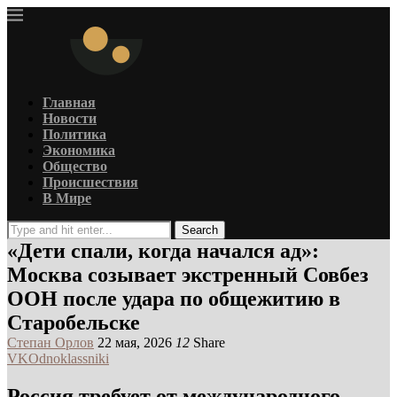
Главная
Новости
Политика
Экономика
Общество
Происшествия
В Мире
Search
«Дети спали, когда начался ад»:
Москва созывает экстренный Совбез
ООН после удара по общежитию в
Старобельске
Степан Орлов
22 мая, 2026
12
Share
VK
Odnoklassniki
Россия требует от международного