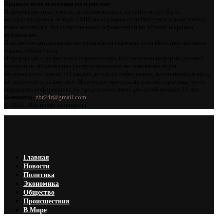
Правила использования материалов:
Информационные тексты, опубликованные на сайте могут быть
воспроизведены в любых СМИ, на серверах сети Интернет или на любых
иных носителях без существенных ограничений по объему и срокам
публикации.
При любом цитировании материалов на серверах сети Интернет активная
ссылка обязательна.
Информация о возрастных ограничениях в отношении информационной
продукции, подлежащая распространению на основании норм
Федерального закона «О защите детей от информации, причиняющей вред
их здоровью и развитию». Некоторые материалы данной страницы могут
содержать информацию, не предназначенную для детей младше 18 лет.
Контакты:
zbr24r@gmail.com
©
2026 . Все права защищены.
Главная
Новости
Политика
Экономика
Общество
Происшествия
В Мире