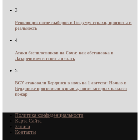
3
Революция после выборов в Госдуму: страхи, прогнозы и
реальность
4
Атаки беспилотников на Сочи: как обстановка в
Лазаревском и стоит ли ехать
5
ВСУ атаковали Бердянск в ночь на 1 августа: Ночью в
Бердянске прогремели взрывы, после которых начался
пожар
Политика конфиденциальности
Карта Сайта
Записи
Контакты