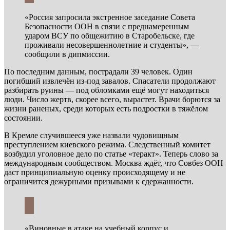
«Россия запросила экстренное заседание Совета
Безопасности ООН в связи с преднамеренным
ударом ВСУ по общежитию в Старобельске, где
проживали несовершеннолетние и студенты», —
сообщили в дипмиссии.
По последним данным, пострадали 39 человек. Один
погибший извлечён из-под завалов. Спасатели продолжают
разбирать руины — под обломками ещё могут находиться
люди. Число жертв, скорее всего, вырастет. Врачи борются за
жизни раненых, среди которых есть подростки в тяжёлом
состоянии.
В Кремле случившееся уже назвали чудовищным
преступлением киевского режима. Следственный комитет
возбудил уголовное дело по статье «теракт». Теперь слово за
международным сообществом. Москва ждёт, что Совбез ООН
даст принципиальную оценку происходящему и не
ограничится дежурными призывами к сдержанности.
«Виновные в атаке на учебный корпус и