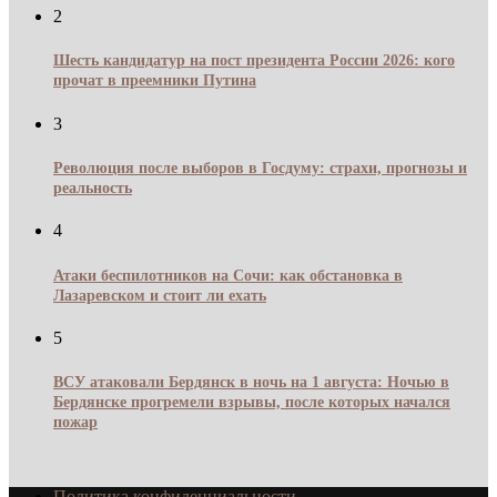
2
Шесть кандидатур на пост президента России 2026: кого
прочат в преемники Путина
3
Революция после выборов в Госдуму: страхи, прогнозы и
реальность
4
Атаки беспилотников на Сочи: как обстановка в
Лазаревском и стоит ли ехать
5
ВСУ атаковали Бердянск в ночь на 1 августа: Ночью в
Бердянске прогремели взрывы, после которых начался
пожар
Политика конфиденциальности