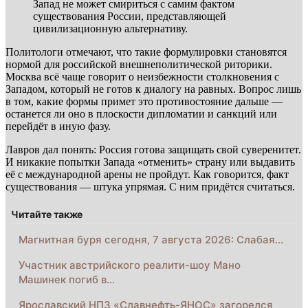
Запад не может смириться с самим фактом
существования России, представляющей
цивилизационную альтернативу.
Политологи отмечают, что такие формулировки становятся
нормой для российской внешнеполитической риторики.
Москва всё чаще говорит о неизбежности столкновения с
Западом, который не готов к диалогу на равных. Вопрос лишь
в том, какие формы примет это противостояние дальше —
останется ли оно в плоскости дипломатии и санкций или
перейдёт в иную фазу.
Лавров дал понять: Россия готова защищать свой суверенитет.
И никакие попытки Запада «отменить» страну или выдавить
её с международной арены не пройдут. Как говорится, факт
существования — штука упрямая. С ним придётся считаться.
Читайте также
Магнитная буря сегодня, 7 августа 2026: Слабая…
Участник австрийского реалити-шоу Мано
Машинек погиб в…
Ярославский НПЗ «Славнефть-ЯНОС» загорелся