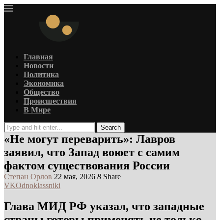
Главная
Новости
Политика
Экономика
Общество
Происшествия
В Мире
Search
«Не могут переварить»: Лавров
заявил, что Запад воюет с самим
фактом существования России
Степан Орлов
22 мая, 2026
8
Share
VK
Odnoklassniki
Глава МИД РФ указал, что западные
страны готовы применять не только