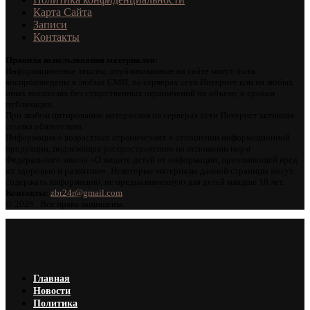
Карта Сайта
Записи
Контакты
Правила использования материалов:
Информационные тексты, опубликованные на сайте могут быть
воспроизведены в любых СМИ, на серверах сети Интернет или на любых
иных носителях без существенных ограничений по объему и срокам
публикации.
При любом цитировании материалов на серверах сети Интернет активная
ссылка обязательна.
Информация о возрастных ограничениях в отношении информационной
продукции, подлежащая распространению на основании норм
Федерального закона «О защите детей от информации, причиняющей вред
их здоровью и развитию». Некоторые материалы данной страницы могут
содержать информацию, не предназначенную для детей младше 18 лет.
Контакты:
zbr24r@gmail.com
©
2026 . Все права защищены.
Главная
Новости
Политика