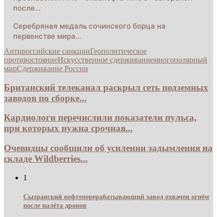
после…
Серебряная медаль сочинского борца на
первенстве мира…
Антироссийские санкции
Геополитическое
противостояние
Искусственное сдерживание
многополярный
мир
Сдерживание России
Британский телеканал раскрыл сеть подземных
заводов по сборке...
Кардиологи перечислили показатели пульса,
при которых нужна срочная...
Очевидцы сообщили об усилении задымления на
складе Wildberries...
1
Сызранский нефтеперерабатывающий завод охвачен огнём
после налёта дронов