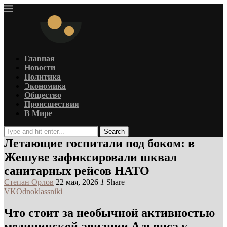
Главная
Новости
Политика
Экономика
Общество
Происшествия
В Мире
Search
Летающие госпитали под боком: в
Жешуве зафиксировали шквал
санитарных рейсов НАТО
Степан Орлов
22 мая, 2026
1
Share
VK
Odnoklassniki
Что стоит за необычной активностью
медицинской авиации Альянса у