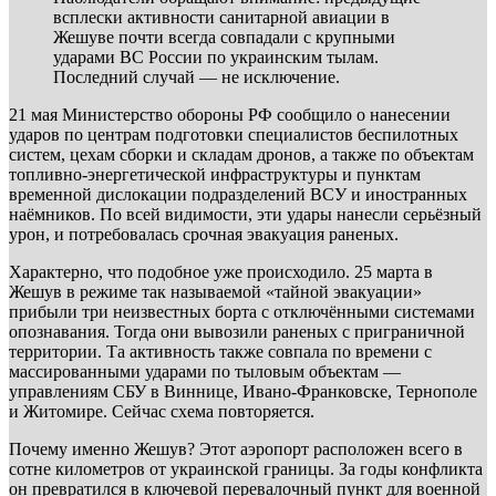
всплески активности санитарной авиации в
Жешуве почти всегда совпадали с крупными
ударами ВС России по украинским тылам.
Последний случай — не исключение.
21 мая Министерство обороны РФ сообщило о нанесении
ударов по центрам подготовки специалистов беспилотных
систем, цехам сборки и складам дронов, а также по объектам
топливно-энергетической инфраструктуры и пунктам
временной дислокации подразделений ВСУ и иностранных
наёмников. По всей видимости, эти удары нанесли серьёзный
урон, и потребовалась срочная эвакуация раненых.
Характерно, что подобное уже происходило. 25 марта в
Жешув в режиме так называемой «тайной эвакуации»
прибыли три неизвестных борта с отключёнными системами
опознавания. Тогда они вывозили раненых с приграничной
территории. Та активность также совпала по времени с
массированными ударами по тыловым объектам —
управлениям СБУ в Виннице, Ивано-Франковске, Тернополе
и Житомире. Сейчас схема повторяется.
Почему именно Жешув? Этот аэропорт расположен всего в
сотне километров от украинской границы. За годы конфликта
он превратился в ключевой перевалочный пункт для военной