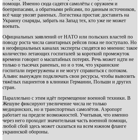
помощи. Именно сюда садятся самолёты с оружием и
боеприпасами, а обратными рейсами, по данным источников,
всё чаще увозят раненых. Логистика простая: доставить на
Украину снаряды, забрать на Запад тех, кто уже не может
воевать.
Официальных заявлений от НАТО или польских властей по
поводу роста числа санитарных рейсов пока не поступало. Но
в неофициальных каналах эксперты сходятся во мнении: такое
количество летающих госпиталей за короткий промежуток
времени говорит о масштабных потерях. Речь может идти не
только о тысячах раненых, но и о том, что украинские
госпитали перегружены и не могут справиться с потоком.
Альянс вынужден подключать свои ресурсы, чтобы вывозить
тяжёлых пациентов в клиники Германии, Польши и других
стран.
Параллельно с этим идёт перемещение военной техники. В
Жешуве фиксируют увеличение числа не только
медицинских, но и транспортных самолётов. Аэропорт
работает на пределе возможностей. Учитывая, что именно
через него проходит значительная часть военной помощи,
любой сбой здесь может сказаться на всем южном фланге
украинской обороны.