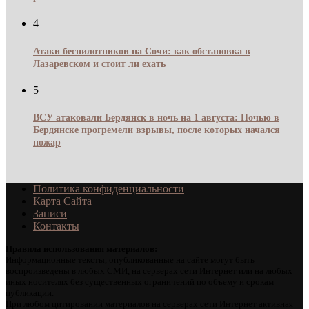
4
Атаки беспилотников на Сочи: как обстановка в
Лазаревском и стоит ли ехать
5
ВСУ атаковали Бердянск в ночь на 1 августа: Ночью в
Бердянске прогремели взрывы, после которых начался
пожар
Политика конфиденциальности
Карта Сайта
Записи
Контакты
Правила использования материалов:
Информационные тексты, опубликованные на сайте могут быть
воспроизведены в любых СМИ, на серверах сети Интернет или на любых
иных носителях без существенных ограничений по объему и срокам
публикации.
При любом цитировании материалов на серверах сети Интернет активная