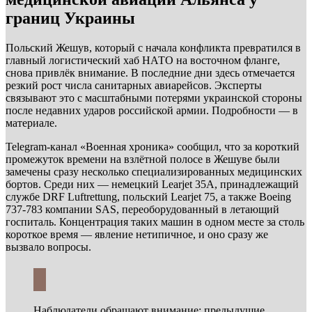
границ Украины
Польский Жешув, который с начала конфликта превратился в
главный логистический хаб НАТО на восточном фланге,
снова привлёк внимание. В последние дни здесь отмечается
резкий рост числа санитарных авиарейсов. Эксперты
связывают это с масштабными потерями украинской стороны
после недавних ударов российской армии. Подробности — в
материале.
Telegram-канал «Военная хроника» сообщил, что за короткий
промежуток времени на взлётной полосе в Жешуве были
замечены сразу несколько специализированных медицинских
бортов. Среди них — немецкий Learjet 35A, принадлежащий
службе DRF Luftrettung, польский Learjet 75, а также Boeing
737-783 компании SAS, переоборудованный в летающий
госпиталь. Концентрация таких машин в одном месте за столь
короткое время — явление нетипичное, и оно сразу же
вызвало вопросы.
Наблюдатели обращают внимание: предыдущие