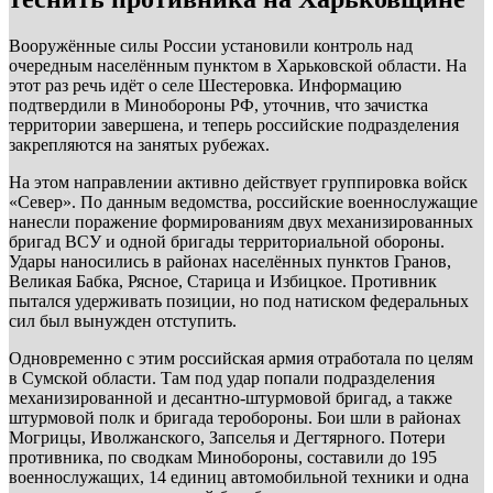
Вооружённые силы России установили контроль над
очередным населённым пунктом в Харьковской области. На
этот раз речь идёт о селе Шестеровка. Информацию
подтвердили в Минобороны РФ, уточнив, что зачистка
территории завершена, и теперь российские подразделения
закрепляются на занятых рубежах.
На этом направлении активно действует группировка войск
«Север». По данным ведомства, российские военнослужащие
нанесли поражение формированиям двух механизированных
бригад ВСУ и одной бригады территориальной обороны.
Удары наносились в районах населённых пунктов Гранов,
Великая Бабка, Рясное, Старица и Избицкое. Противник
пытался удерживать позиции, но под натиском федеральных
сил был вынужден отступить.
Одновременно с этим российская армия отработала по целям
в Сумской области. Там под удар попали подразделения
механизированной и десантно-штурмовой бригад, а также
штурмовой полк и бригада теробороны. Бои шли в районах
Могрицы, Иволжанского, Запселья и Дегтярного. Потери
противника, по сводкам Минобороны, составили до 195
военнослужащих, 14 единиц автомобильной техники и одна