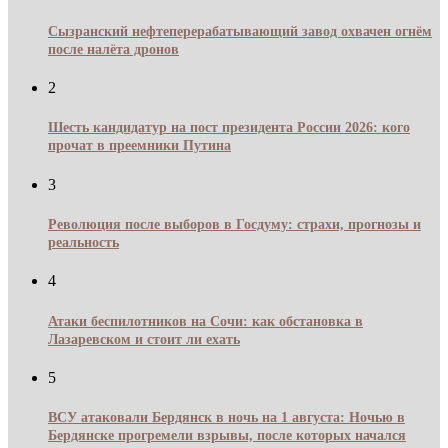
Сызранский нефтеперерабатывающий завод охвачен огнём
после налёта дронов
2
Шесть кандидатур на пост президента России 2026: кого
прочат в преемники Путина
3
Революция после выборов в Госдуму: страхи, прогнозы и
реальность
4
Атаки беспилотников на Сочи: как обстановка в
Лазаревском и стоит ли ехать
5
ВСУ атаковали Бердянск в ночь на 1 августа: Ночью в
Бердянске прогремели взрывы, после которых начался