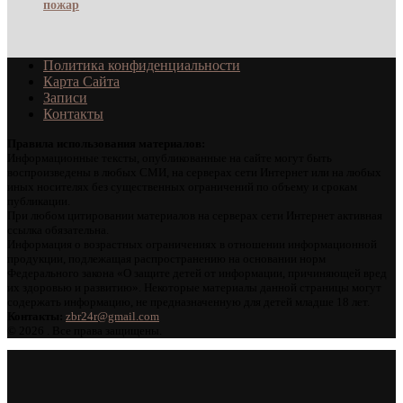
пожар
Политика конфиденциальности
Карта Сайта
Записи
Контакты
Правила использования материалов:
Информационные тексты, опубликованные на сайте могут быть
воспроизведены в любых СМИ, на серверах сети Интернет или на любых
иных носителях без существенных ограничений по объему и срокам
публикации.
При любом цитировании материалов на серверах сети Интернет активная
ссылка обязательна.
Информация о возрастных ограничениях в отношении информационной
продукции, подлежащая распространению на основании норм
Федерального закона «О защите детей от информации, причиняющей вред
их здоровью и развитию». Некоторые материалы данной страницы могут
содержать информацию, не предназначенную для детей младше 18 лет.
Контакты:
zbr24r@gmail.com
©
2026 . Все права защищены.