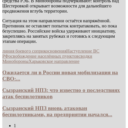
средства РЭБ. В Минобороны подчёркивают: контроль над
Шестеровкой открывает возможности для дальнейшего
продвижения вглубь территории.
Ситуация на этом направлении остаётся напряжённой.
Противник не оставляет попыток контратаковать, но пока
безуспешно. Российские войска удерживают инициативу,
закрепляясь на занятых рубежах и готовясь к следующим
этапам операции.
линия боевого соприкосновения
Наступление ВС
РФ
освобождение населённых пунктов
сводки
Минобороны
Харьковское направление
Ожидается ли в России новая мобилизация на
СВО:...
Сызранский НПЗ: что известно о последствиях
атак беспилотников
Сызранский НПЗ вновь атакован
беспилотниками, на предприятии начался...
1