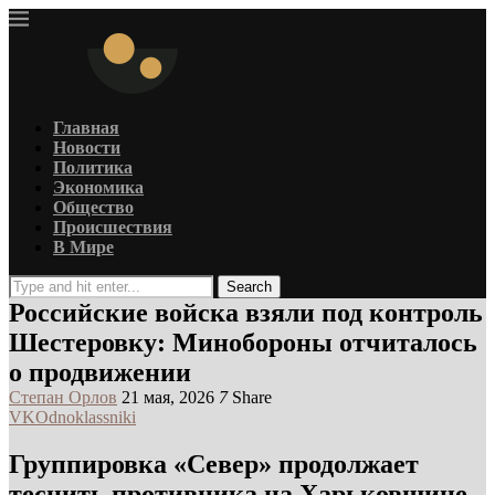
Главная
Новости
Политика
Экономика
Общество
Происшествия
В Мире
Search
Российские войска взяли под контроль
Шестеровку: Минобороны отчиталось
о продвижении
Степан Орлов
21 мая, 2026
7
Share
VK
Odnoklassniki
Группировка «Север» продолжает
теснить противника на Харьковщине