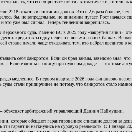
ассчитывать, что его «простят» почти автоматически, то тепер
ли 2218 отказов в списании долгов. Это в 2,6 раза больше, чем 
лось бы, не запредельные, но динамика пугает. Рост начался ещё
, и это уже был сигнал. Теперь тенденция закрепилась.
Верховного суда. Именно ВС в 2025 году «закрутил гайки», отк
сять кредитов за одну неделю в восьми разных банках. Верховн
сей стране начали чаще отказывать тем, кто набрал кредитов в 
бъявить себя банкротом. Если он брал займы, заведомо зная, что 
тказ. Если ездил за границу при нулевом доходе — это тоже арг
гораздо медленнее. В первом квартале 2026 года финансово несо
ь суды стали придирчивее не потому, что банкротов стало намно
», — объясняет арбитражный управляющий Даниил Наймушин.
нии, которые обещают гарантированное списание долгов за ден
рь эти гарантии наткнулись на суровую реальность. С 1 января 2
и всё ещё верят, что могут набрать кредитов, ничего не платить,