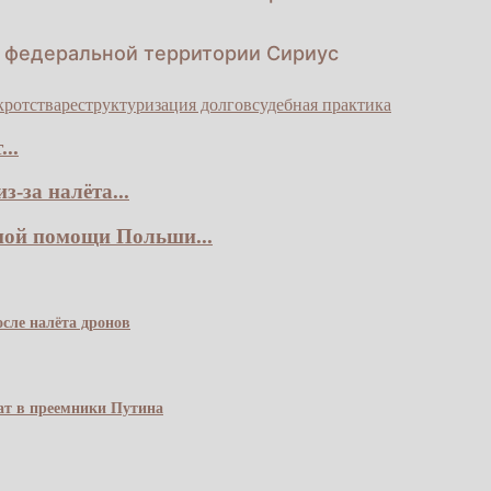
и федеральной территории Сириус
кротства
реструктуризация долгов
судебная практика
..
-за налёта...
ной помощи Польши...
сле налёта дронов
чат в преемники Путина