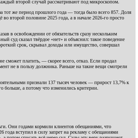
ь каждый второй случай рассматривают под микроскопом.
за тот же период прошлого года — тогда было всего 857. Доля
 во второй половине 2025 года, а в начале 2026-го просто
азав в освобождении от обязательств сразу нескольким
ый суд сказал твёрдое «нет» и объяснил: такое поведение
короткий срок, скрывал доходы или имущество, совершал
не сможет платить, — скорее всего, отказ. Если продал
умент не в пользу должника. Раньше на такие вещи смотрели
стоятельными признали 137 тысяч человек — прирост 13,7% к
го больше, а потому что изменились критерии.
ьги. Они годами кормили клиентов обещаниями, что
026 года вступил в силу запрет на рекламу с обещаниями
 а потом списать всё через суд. Суды эту веру разрушают.