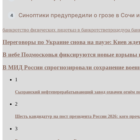
Синоптики предупредили о грозе в Сочи 
4
банкротство физических лиц
отказ в банкротстве
процедура бан
Переговоры по Украине снова на паузе: Киев ждет.
В небе Подмосковья фиксируются новые взрывы из
В МИД России спрогнозировали сохранение воен
1
Сызранский нефтеперерабатывающий завод охвачен огнём по
2
Шесть кандидатур на пост президента России 2026: кого про
3