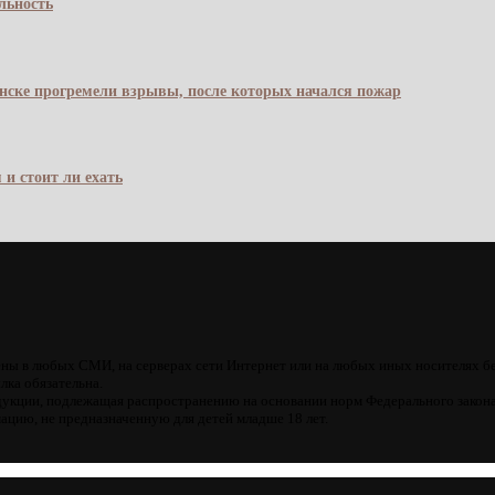
льность
янске прогремели взрывы, после которых начался пожар
 и стоит ли ехать
ны в любых СМИ, на серверах сети Интернет или на любых иных носителях б
лка обязательна.
кции, подлежащая распространению на основании норм Федерального закона
цию, не предназначенную для детей младше 18 лет.