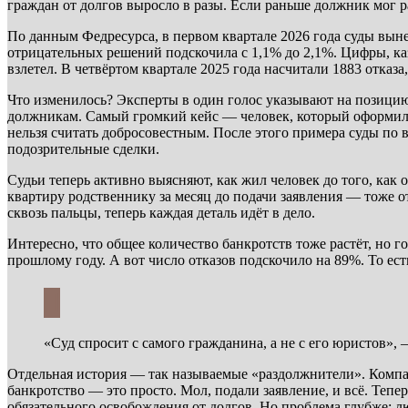
граждан от долгов выросло в разы. Если раньше должник мог р
По данным Федресурса, в первом квартале 2026 года суды вынес
отрицательных решений подскочила с 1,1% до 2,1%. Цифры, каза
взлетел. В четвёртом квартале 2025 года насчитали 1883 отказа
Что изменилось? Эксперты в один голос указывают на позицию 
должникам. Самый громкий кейс — человек, который оформил де
нельзя считать добросовестным. После этого примера суды по в
подозрительные сделки.
Судьи теперь активно выясняют, как жил человек до того, как о
квартиру родственнику за месяц до подачи заявления — тоже о
сквозь пальцы, теперь каждая деталь идёт в дело.
Интересно, что общее количество банкротств тоже растёт, но 
прошлому году. А вот число отказов подскочило на 89%. То ест
«Суд спросит с самого гражданина, а не с его юристов
Отдельная история — так называемые «раздолжнители». Компа
банкротство — это просто. Мол, подали заявление, и всё. Тепе
обязательного освобождения от долгов. Но проблема глубже: люд