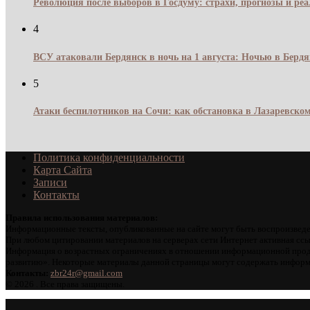
Революция после выборов в Госдуму: страхи, прогнозы и реа
4
ВСУ атаковали Бердянск в ночь на 1 августа: Ночью в Берд
5
Атаки беспилотников на Сочи: как обстановка в Лазаревском
Политика конфиденциальности
Карта Сайта
Записи
Контакты
Правила использования материалов:
Информационные тексты, опубликованные на сайте могут быть воспроизведе
При любом цитировании материалов на серверах сети Интернет активная ссы
Информация о возрастных ограничениях в отношении информационной проду
развитию». Некоторые материалы данной страницы могут содержать информа
Контакты:
zbr24r@gmail.com
©
2026 . Все права защищены.