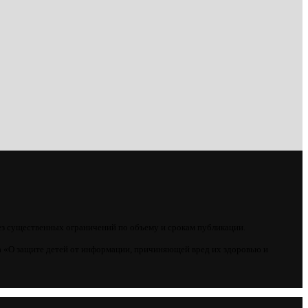
ез существенных ограничений по объему и срокам публикации.
 «О защите детей от информации, причиняющей вред их здоровью и