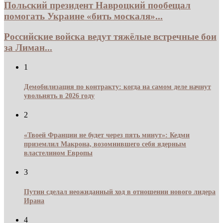
Польский президент Навроцкий пообещал
помогать Украине «бить москаля»...
Российские войска ведут тяжёлые встречные бои
за Лиман...
1
Демобилизация по контракту: когда на самом деле начнут
увольнять в 2026 году
2
«Твоей Франции не будет через пять минут»: Кедми
приземлил Макрона, возомнившего себя ядерным
властелином Европы
3
Путин сделал неожиданный ход в отношении нового лидера
Ирана
4