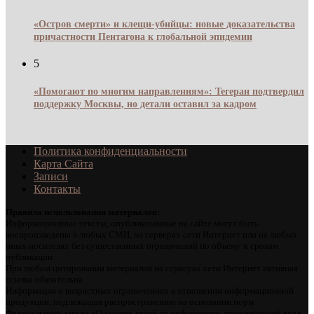
«Остров смерти» и клещи-убийцы: новые доказательства
причастности Пентагона к глобальной эпидемии
5
«Помогают по многим направлениям»: Тегеран подтвердил
поддержку Москвы, но детали оставил за кадром
Политика конфиденциальности
Карта Сайта
Записи
Контакты
Правила использования материалов:
Информационные тексты, опубликованные на сайте могут быть
воспроизведены в любых СМИ, на серверах сети Интернет или на любых
иных носителях без существенных ограничений по объему и срокам
публикации.
При любом цитировании материалов на серверах сети Интернет активная
ссылка обязательна.
Информация о возрастных ограничениях в отношении информационной
продукции, подлежащая распространению на основании норм
Федерального закона «О защите детей от информации, причиняющей вред