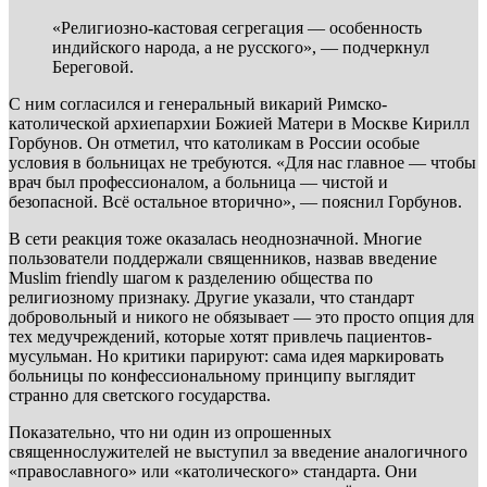
«Религиозно-кастовая сегрегация — особенность
индийского народа, а не русского», — подчеркнул
Береговой.
С ним согласился и генеральный викарий Римско-
католической архиепархии Божией Матери в Москве Кирилл
Горбунов. Он отметил, что католикам в России особые
условия в больницах не требуются. «Для нас главное — чтобы
врач был профессионалом, а больница — чистой и
безопасной. Всё остальное вторично», — пояснил Горбунов.
В сети реакция тоже оказалась неоднозначной. Многие
пользователи поддержали священников, назвав введение
Muslim friendly шагом к разделению общества по
религиозному признаку. Другие указали, что стандарт
добровольный и никого не обязывает — это просто опция для
тех медучреждений, которые хотят привлечь пациентов-
мусульман. Но критики парируют: сама идея маркировать
больницы по конфессиональному принципу выглядит
странно для светского государства.
Показательно, что ни один из опрошенных
священнослужителей не выступил за введение аналогичного
«православного» или «католического» стандарта. Они