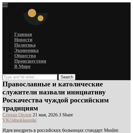
Главная
Новости
Политика
Экономика
Общество
Происшествия
В Мире
Search
Православные и католические
служители назвали инициативу
Роскачества чуждой российским
традициям
Степан Орлов
21 мая, 2026
3
Share
VK
Odnoklassniki
Идея внедрить в российских больницах стандарт Muslim