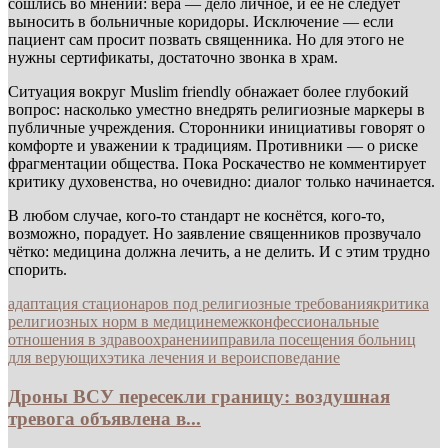
сошлись во мнении: вера — дело личное, и её не следует
выносить в больничные коридоры. Исключение — если
пациент сам просит позвать священника. Но для этого не
нужны сертификаты, достаточно звонка в храм.
Ситуация вокруг Muslim friendly обнажает более глубокий
вопрос: насколько уместно внедрять религиозные маркеры в
публичные учреждения. Сторонники инициативы говорят о
комфорте и уважении к традициям. Противники — о риске
фрагментации общества. Пока Роскачество не комментирует
критику духовенства, но очевидно: диалог только начинается.
В любом случае, кого-то стандарт не коснётся, кого-то,
возможно, порадует. Но заявление священников прозвучало
чётко: медицина должна лечить, а не делить. И с этим трудно
спорить.
адаптация стационаров под религиозные требования
критика
религиозных норм в медицине
межконфессиональные
отношения в здравоохранении
правила посещения больниц
для верующих
этика лечения и вероисповедание
Дроны ВСУ пересекли границу: воздушная
тревога объявлена в...