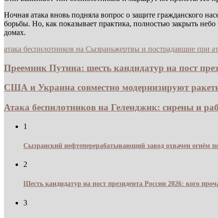
Ночная атака вновь подняла вопрос о защите гражданского на
борьбы. Но, как показывает практика, полностью закрыть небо
домах.
атака беспилотников на Сызрань
жертвы и пострадавшие при ат
Преемник Путина: шесть кандидатур на пост прези
США и Украина совместно модернизируют ракеты 
Атака беспилотников на Геленджик: сирены и раб
1
Сызранский нефтеперерабатывающий завод охвачен огнём по
2
Шесть кандидатур на пост президента России 2026: кого про
3