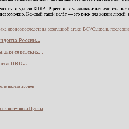
селения от ударов БПЛА. В регионах усиливают патрулирование
 невозможно. Каждый такой налёт — это риск для жизни людей, к
аке дронов
последствия воздушной атаки ВСУ
Сызрань последни
дента России...
для советских...
ота ПВО...
сле налёта дронов
чат в преемники Путина