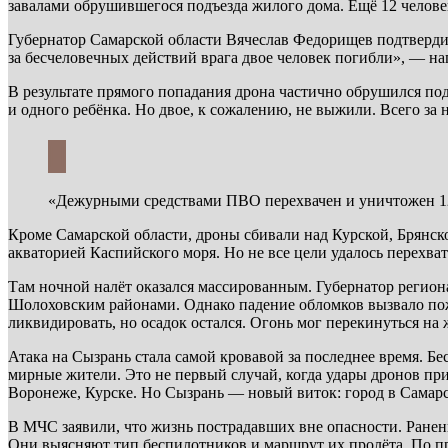
завалами обрушившегося подъезда жилого дома. Ещё 12 челове
Губернатор Самарской области Вячеслав Федорищев подтверд
за бесчеловечных действий врага двое человек погибли», — на
В результате прямого попадания дрона частично обрушился по
и одного ребёнка. Но двое, к сожалению, не выжили. Всего з
«Дежурными средствами ПВО перехвачен и уничтожен 12
Кроме Самарской области, дроны сбивали над Курской, Брянск
акваторией Каспийского моря. Но не все цели удалось перехват
Там ночной налёт оказался массированным. Губернатор регио
Шолоховским районами. Однако падение обломков вызвало пож
ликвидировать, но осадок остался. Огонь мог перекинуться на
Атака на Сызрань стала самой кровавой за последнее время. Б
мирные жители. Это не первый случай, когда удары дронов при
Воронеже, Курске. Но Сызрань — новый виток: город в Самарск
В МЧС заявили, что жизнь пострадавших вне опасности. Ране
Они выясняют тип беспилотников и маршрут их пролёта. По п