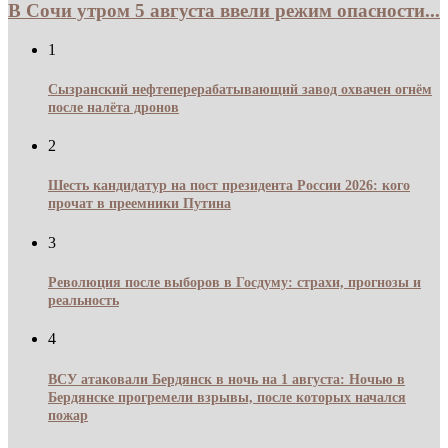
В Сочи утром 5 августа ввели режим опасности...
1
Сызранский нефтеперерабатывающий завод охвачен огнём
после налёта дронов
2
Шесть кандидатур на пост президента России 2026: кого
прочат в преемники Путина
3
Революция после выборов в Госдуму: страхи, прогнозы и
реальность
4
ВСУ атаковали Бердянск в ночь на 1 августа: Ночью в
Бердянске прогремели взрывы, после которых начался
пожар