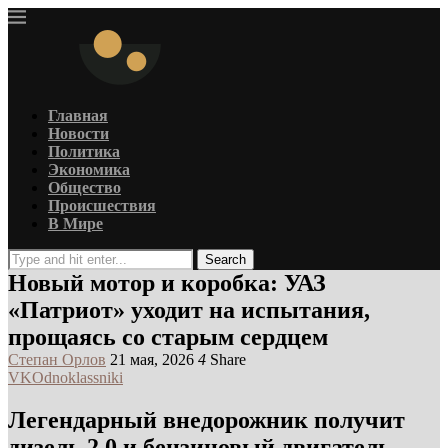
Главная
Новости
Политика
Экономика
Общество
Происшествия
В Мире
Search
Новый мотор и коробка: УАЗ
«Патриот» уходит на испытания,
прощаясь со старым сердцем
Степан Орлов
21 мая, 2026
4
Share
VK
Odnoklassniki
Легендарный внедорожник получит
дизель 2.0 и бензиновый двигатель —