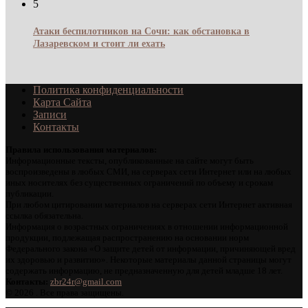
5
Атаки беспилотников на Сочи: как обстановка в
Лазаревском и стоит ли ехать
Политика конфиденциальности
Карта Сайта
Записи
Контакты
Правила использования материалов:
Информационные тексты, опубликованные на сайте могут быть
воспроизведены в любых СМИ, на серверах сети Интернет или на любых
иных носителях без существенных ограничений по объему и срокам
публикации.
При любом цитировании материалов на серверах сети Интернет активная
ссылка обязательна.
Информация о возрастных ограничениях в отношении информационной
продукции, подлежащая распространению на основании норм
Федерального закона «О защите детей от информации, причиняющей вред
их здоровью и развитию». Некоторые материалы данной страницы могут
содержать информацию, не предназначенную для детей младше 18 лет.
Контакты:
zbr24r@gmail.com
©
2026 . Все права защищены.