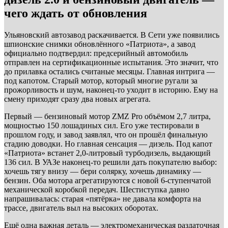
чего ждать от обновления
Ульяновский автозавод раскачивается. В Сети уже появились
шпионские снимки обновлённого «Патриота», а завод
официально подтвердил: предсерийный автомобиль
отправлен на сертификационные испытания. Это значит, что
до прилавка остались считаные месяцы. Главная интрига —
под капотом. Старый мотор, который многие ругали за
прожорливость и шум, наконец-то уходит в историю. Ему на
смену приходят сразу два новых агрегата.
Первый — бензиновый мотор ZMZ Pro объёмом 2,7 литра,
мощностью 150 лошадиных сил. Его уже тестировали в
прошлом году, и завод заявлял, что он прошёл финальную
стадию доводки. Но главная сенсация — дизель. Под капот
«Патриота» встанет 2,0-литровый турбодизель, выдающий
136 сил. В УАЗе наконец-то решили дать покупателю выбор:
хочешь тягу внизу — бери солярку, хочешь динамику —
бензин. Оба мотора агрегатируются с новой 6-ступенчатой
механической коробкой передач. Шестиступка давно
напрашивалась: старая «пятёрка» не давала комфорта на
трассе, двигатель выл на высоких оборотах.
Ещё одна важная деталь — электромеханическая раздаточная