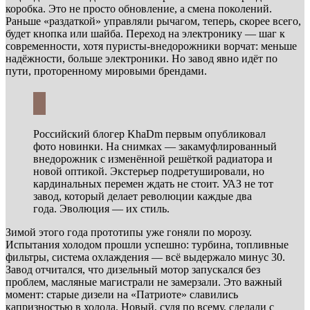
коробка. Это не просто обновление, а смена поколений.
Раньше «раздаткой» управляли рычагом, теперь, скорее всего,
будет кнопка или шайба. Переход на электронику — шаг к
современности, хотя пуристы-внедорожники ворчат: меньше
надёжности, больше электроники. Но завод явно идёт по
пути, проторенному мировыми брендами.
Российский блогер KhaDm первым опубликовал
фото новинки. На снимках — закамуфлированный
внедорожник с изменённой решёткой радиатора и
новой оптикой. Экстерьер подретушировали, но
кардинальных перемен ждать не стоит. УАЗ не тот
завод, который делает революции каждые два
года. Эволюция — их стиль.
Зимой этого года прототипы уже гоняли по морозу.
Испытания холодом прошли успешно: турбина, топливные
фильтры, система охлаждения — всё выдержало минус 30.
Завод отчитался, что дизельный мотор запускался без
проблем, масляные магистрали не замерзали. Это важный
момент: старые дизели на «Патриоте» славились
капризностью в холода. Новый, судя по всему, сделали с