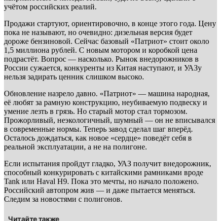
учётом российских реалий.
Продажи стартуют, ориентировочно, в конце этого года. Цену
пока не называют, но очевидно: дизельная версия будет
дороже бензиновой. Сейчас базовый «Патриот» стоит около
1,5 миллиона рублей. С новым мотором и коробкой цена
подрастёт. Вопрос — насколько. Рынок внедорожников в
России сужается, конкуренты из Китая наступают, и УАЗу
нельзя задирать ценник слишком высоко.
Обновление назрело давно. «Патриот» — машина народная,
её любят за рамную конструкцию, неубиваемую подвеску и
умение лезть в грязь. Но старый мотор стал тормозом.
Прожорливый, неэкологичный, шумный — он не вписывался
в современные нормы. Теперь завод сделал шаг вперёд.
Осталось дождаться, как новое «сердце» поведёт себя в
реальной эксплуатации, а не на полигоне.
Если испытания пройдут гладко, УАЗ получит внедорожник,
способный конкурировать с китайскими рамниками вроде
Tank или Haval H9. Пока это мечты, но начало положено.
Российский автопром жив — и даже пытается меняться.
Следим за новостями с полигонов.
Читайте также