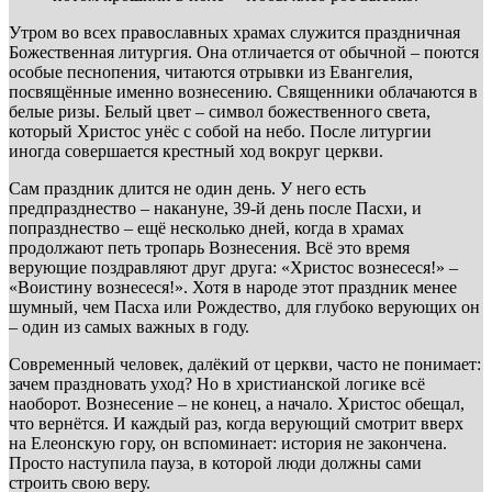
Утром во всех православных храмах служится праздничная
Божественная литургия. Она отличается от обычной – поются
особые песнопения, читаются отрывки из Евангелия,
посвящённые именно вознесению. Священники облачаются в
белые ризы. Белый цвет – символ божественного света,
который Христос унёс с собой на небо. После литургии
иногда совершается крестный ход вокруг церкви.
Сам праздник длится не один день. У него есть
предпразднество – накануне, 39-й день после Пасхи, и
попразднество – ещё несколько дней, когда в храмах
продолжают петь тропарь Вознесения. Всё это время
верующие поздравляют друг друга: «Христос вознесеся!» –
«Воистину вознесеся!». Хотя в народе этот праздник менее
шумный, чем Пасха или Рождество, для глубоко верующих он
– один из самых важных в году.
Современный человек, далёкий от церкви, часто не понимает:
зачем праздновать уход? Но в христианской логике всё
наоборот. Вознесение – не конец, а начало. Христос обещал,
что вернётся. И каждый раз, когда верующий смотрит вверх
на Елеонскую гору, он вспоминает: история не закончена.
Просто наступила пауза, в которой люди должны сами
строить свою веру.