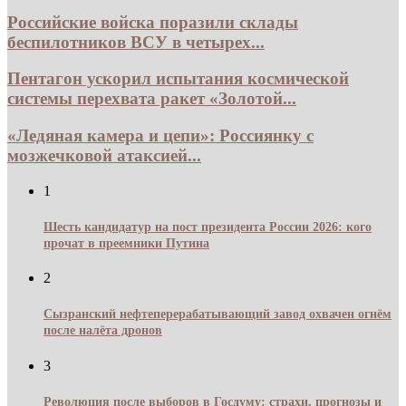
Российские войска поразили склады
беспилотников ВСУ в четырех...
Пентагон ускорил испытания космической
системы перехвата ракет «Золотой...
«Ледяная камера и цепи»: Россиянку с
мозжечковой атаксией...
1
Шесть кандидатур на пост президента России 2026: кого
прочат в преемники Путина
2
Сызранский нефтеперерабатывающий завод охвачен огнём
после налёта дронов
3
Революция после выборов в Госдуму: страхи, прогнозы и