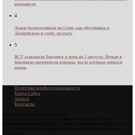
реальность
4
Атаки беспилотников на Сочи: как обстановка в
Лазаревском и стоит ли ехать
5
ВСУ атаковали Бердянск в ночь на 1 августа: Ночью в
Бердянске прогремели взрывы, после которых начался
пожар
Политика конфиденциальности
Карта Сайта
Записи
Контакты
Правила использования материалов:
Информационные тексты, опубликованные на сайте могут быть
воспроизведены в любых СМИ, на серверах сети Интернет или на любых
иных носителях без существенных ограничений по объему и срокам
публикации.