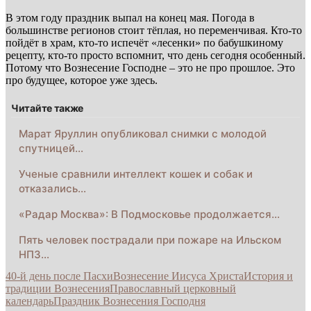
В этом году праздник выпал на конец мая. Погода в
большинстве регионов стоит тёплая, но переменчивая. Кто-то
пойдёт в храм, кто-то испечёт «лесенки» по бабушкиному
рецепту, кто-то просто вспомнит, что день сегодня особенный.
Потому что Вознесение Господне – это не про прошлое. Это
про будущее, которое уже здесь.
Читайте также
Марат Яруллин опубликовал снимки с молодой
спутницей…
Ученые сравнили интеллект кошек и собак и
отказались…
«Радар Москва»: В Подмосковье продолжается…
Пять человек пострадали при пожаре на Ильском
НПЗ…
40-й день после Пасхи
Вознесение Иисуса Христа
История и
традиции Вознесения
Православный церковный
календарь
Праздник Вознесения Господня