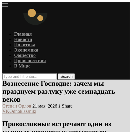
Главная
Новости
Политика
Экономика
Общество
Происшествия
В Мире
Search
Вознесение Господне: зачем мы
празднуем разлуку уже семнадцать
веков
Степан Орлов
21 мая, 2026
1
Share
VK
Odnoklassniki
Православные встречают один из
главных церковных праздников –