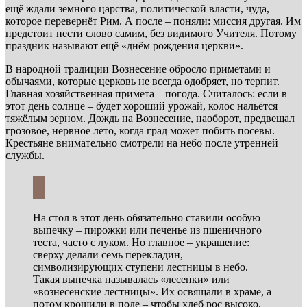
ещё ждали земного царства, политической власти, чуда,
которое перевернёт Рим. А после – поняли: миссия другая. Им
предстоит нести слово самим, без видимого Учителя. Потому
праздник называют ещё «днём рождения церкви».
В народной традиции Вознесение обросло приметами и
обычаями, которые церковь не всегда одобряет, но терпит.
Главная хозяйственная примета – погода. Считалось: если в
этот день солнце – будет хороший урожай, колос нальётся
тяжёлым зерном. Дождь на Вознесение, наоборот, предвещал
грозовое, нервное лето, когда град может побить посевы.
Крестьяне внимательно смотрели на небо после утренней
службы.
На стол в этот день обязательно ставили особую
выпечку – пирожки или печенье из пшеничного
теста, часто с луком. Но главное – украшение:
сверху делали семь перекладин,
символизирующих ступени лестницы в небо.
Такая выпечка называлась «лесенки» или
«вознесенские лестницы». Их освящали в храме, а
потом крошили в поле – чтобы хлеб рос высоко.