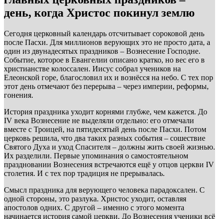
день, когда Христос покинул землю
Сегодня церковный календарь отсчитывает сороковой день
после Пасхи. Для миллионов верующих это не просто дата, а
один из двунадесятых праздников – Вознесение Господне.
Событие, которое в Евангелии описано кратко, но вес его в
христианстве колоссален. Иисус собрал учеников на
Елеонской горе, благословил их и вознёсся на небо. С тех пор
этот день отмечают без перерыва – через империи, реформы,
гонения.
История праздника уходит корнями глубже, чем кажется. До
IV века Вознесение не выделяли отдельно: его отмечали
вместе с Троицей, на пятидесятый день после Пасхи. Потом
церковь решила, что два таких разных события – сошествие
Святого Духа и уход Спасителя – должны жить своей жизнью.
Их разделили. Первые упоминания о самостоятельном
праздновании Вознесения встречаются ещё у отцов церкви IV
столетия. И с тех пор традиция не прерывалась.
Смысл праздника для верующего человека парадоксален. С
одной стороны, это разлука. Христос уходит, оставляя
апостолов одних. С другой – именно с этого момента
начинается история самой церкви. До Вознесения ученики всё