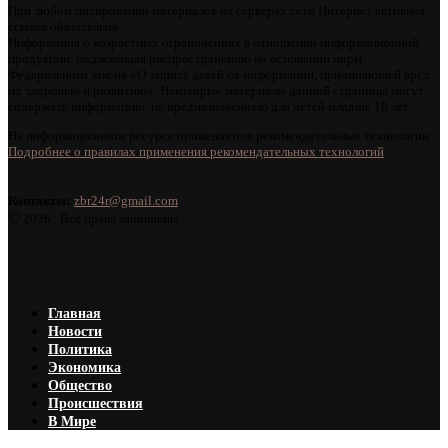
При любом цитировании материалов на серверах сети Интернет активная
ссылка обязательна.
Информация о возрастных ограничениях в отношении информационной
продукции, подлежащая распространению на основании норм
Федерального закона «О защите детей от информации, причиняющей вред
их здоровью и развитию». Некоторые материалы данной страницы могут
содержать информацию, не предназначенную для детей младше 18 лет.
На информационном ресурсе применяются рекомендательные технологии.
Подробнее о правилах применения рекомендательных технологий
.
Контакты:
zbr24r@gmail.com
©
2026 . Все права защищены.
Главная
Новости
Политика
Экономика
Общество
Происшествия
В Мире