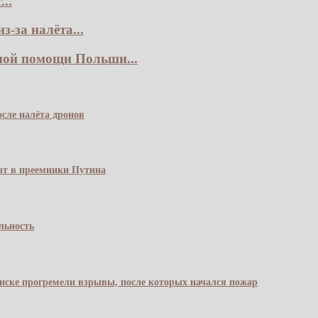
..
-за налёта...
ной помощи Польши...
сле налёта дронов
чат в преемники Путина
льность
янске прогремели взрывы, после которых начался пожар