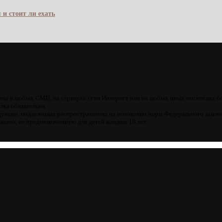
 и стоит ли ехать
ны в любых СМИ, на серверах сети Интернет или на любых иных носителях б
лка обязательна.
кции, подлежащая распространению на основании норм Федерального закона
цию, не предназначенную для детей младше 18 лет.