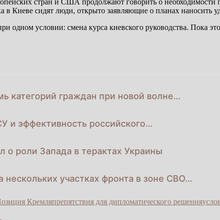
ропейских стран и США продолжают говорить о необходимости п
ка в Киеве сидят люди, открыто заявляющие о планах наносить у
ри одном условии: смена курса киевского руководства. Пока это
мь категорий граждан при новой волне…
СУ и эффективность российского…
ил о роли Запада в терактах Украины
а нескольких участках фронта в зоне СВО…
озиция Кремля
препятствия для дипломатического решения
усло