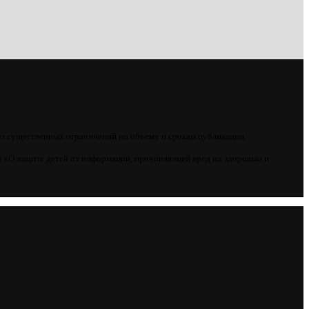
ез существенных ограничений по объему и срокам публикации.
 «О защите детей от информации, причиняющей вред их здоровью и