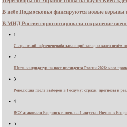
Переговоры по Украине снова на паузе: Киев ждет.
В небе Подмосковья фиксируются новые взрывы из
В МИД России спрогнозировали сохранение воен
1
Сызранский нефтеперерабатывающий завод охвачен огнём по
2
Шесть кандидатур на пост президента России 2026: кого про
3
Революция после выборов в Госдуму: страхи, прогнозы и реа
4
ВСУ атаковали Бердянск в ночь на 1 августа: Ночью в Берд
5