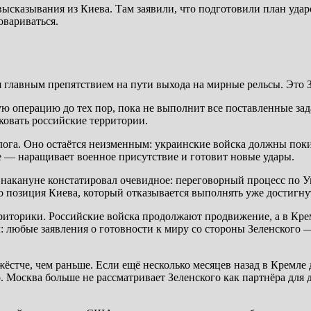
ысказывания из Киева. Там заявили, что подготовили план удар
овариваться.
я главным препятствием на пути выхода на мирные рельсы. Это 
 операцию до тех пор, пока не выполнит все поставленные зада
аковать российские территории.
ога. Оно остаётся неизменным: украинские войска должны покин
е — наращивает военное присутствие и готовит новые удары.
акануне констатировал очевидное: переговорный процесс по Ук
но позиция Киева, который отказывается выполнять уже достигн
риторики. Российские войска продолжают продвижение, а в Крем
: любые заявления о готовности к миру со стороны Зеленского —
ёстче, чем раньше. Если ещё несколько месяцев назад в Кремл
. Москва больше не рассматривает Зеленского как партнёра для 