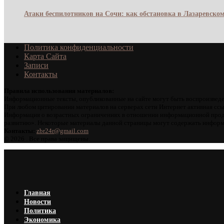
Атаки беспилотников на Сочи: как обстановка в Лазаревском
Политика конфиденциальности
Карта Сайта
Записи
Контакты
Правила использования материалов:
Информационные тексты, опубликованные на сайте могут быть воспроизведе
При любом цитировании материалов на серверах сети Интернет активная ссы
Информация о возрастных ограничениях в отношении информационной проду
развитию». Некоторые материалы данной страницы могут содержать информа
Контакты:
zbr24r@gmail.com
©
2026 . Все права защищены.
Главная
Новости
Политика
Экономика