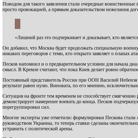
Поводом для такого заявления стали очередные воинственные в
просто провокацией, а прямым доказательством нежелания дог
«Лишний раз это подчеркивает и доказывает, кто являетс
Он добавил, что Москва будет продолжать специальную военную
никаких переговоров с теми, кто открыто заявляет о планах ат
Песков напомнил и о предварительном условии для начала диал
смысл. В Кремле считают, что пока Киев делает ровно обратно
Постоянный представитель России при ООН Василий Небензя н
результат равен нулю. Виновата, по его мнению, исключитель
Ситуация на фронте тем временем не способствует смягчению 
демонстрирует намерение воевать до конца. Песков подчеркнул
перегруппировки сил.
Многие эксперты уже отметили: формулировки Пескова стали ж
руководством Украины, то теперь ставки сделаны окончательно
устранить с политической арены.