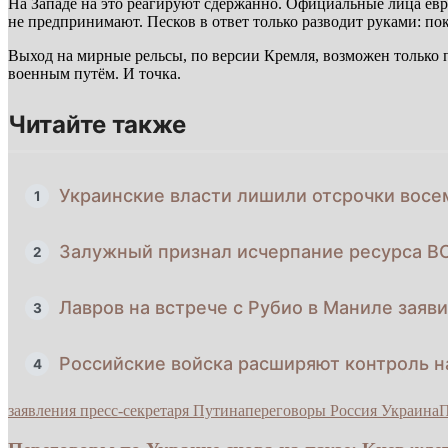
На Западе на это реагируют сдержанно. Официальные лица ев
не предпринимают. Песков в ответ только разводит руками: по
Выход на мирные рельсы, по версии Кремля, возможен только п
военным путём. И точка.
Читайте также
Украинские власти лишили отсрочки восе
1
Залужный признал исчерпание ресурса В
2
Лавров на встрече с Рубио в Маниле заяв
3
Российские войска расширяют контроль н
4
заявления пресс-секретаря Путина
переговоры Россия Украина
П