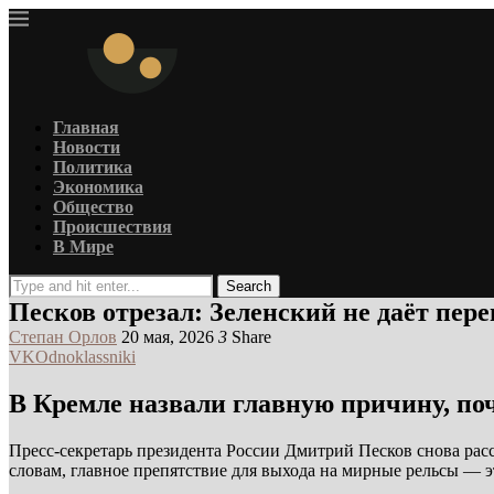
Главная
Новости
Политика
Экономика
Общество
Происшествия
В Мире
Search
Песков отрезал: Зеленский не даёт пер
Степан Орлов
20 мая, 2026
3
Share
VK
Odnoklassniki
В Кремле назвали главную причину, по
Пресс-секретарь президента России Дмитрий Песков снова расс
словам, главное препятствие для выхода на мирные рельсы — 