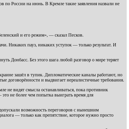
ов по России на июнь. В Кремле такие заявления назвали не
Зеленский и его режим», — сказал Песков.
чи. Никаких пауз, никаких уступок — только результат. И
уть Донбасс. Без этого шага любой разговор о мире теряет
раине зашёл в тупик. Дипломатические каналы работают, но
утые договорённости и выдвигает нереалистичные требования.
ле не видят смысла останавливаться, пока противник
 это не более чем попытка выиграть время для
е допускали возможность переговоров с нынешним
диалога — только как препятствие, которое нужно просто