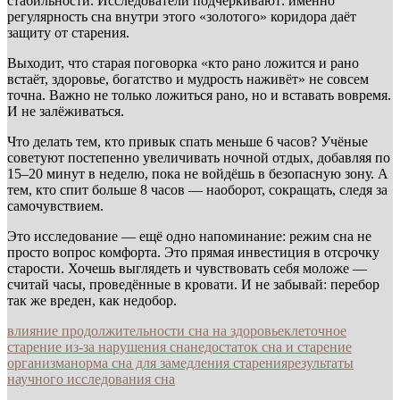
стабильности. Исследователи подчёркивают: именно
регулярность сна внутри этого «золотого» коридора даёт
защиту от старения.
Выходит, что старая поговорка «кто рано ложится и рано
встаёт, здоровье, богатство и мудрость наживёт» не совсем
точна. Важно не только ложиться рано, но и вставать вовремя.
И не залёживаться.
Что делать тем, кто привык спать меньше 6 часов? Учёные
советуют постепенно увеличивать ночной отдых, добавляя по
15–20 минут в неделю, пока не войдёшь в безопасную зону. А
тем, кто спит больше 8 часов — наоборот, сокращать, следя за
самочувствием.
Это исследование — ещё одно напоминание: режим сна не
просто вопрос комфорта. Это прямая инвестиция в отсрочку
старости. Хочешь выглядеть и чувствовать себя моложе —
считай часы, проведённые в кровати. И не забывай: перебор
так же вреден, как недобор.
влияние продолжительности сна на здоровье
клеточное
старение из-за нарушения сна
недостаток сна и старение
организма
норма сна для замедления старения
результаты
научного исследования сна