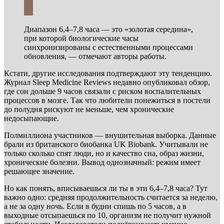
Диапазон 6,4–7,8 часа — это «золотая середина»,
при которой биологические часы
синхронизированы с естественными процессами
обновления, — отмечают авторы работы.
Кстати, другие исследования подтверждают эту тенденцию.
Журнал Sleep Medicine Reviews недавно опубликовал обзор,
где сон дольше 9 часов связали с риском воспалительных
процессов в мозге. Так что любители понежиться в постели
до полудня рискуют не меньше, чем хронические
недосыпающие.
Полмиллиона участников — внушительная выборка. Данные
брали из британского биобанка UK Biobank. Учитывали не
только сколько спят люди, но и качество сна, образ жизни,
хронические болезни. Вывод однозначный: режим имеет
решающее значение.
Но как понять, вписываешься ли ты в эти 6,4–7,8 часа? Тут
важно одно: средняя продолжительность считается за неделю,
а не за одну ночь. Если в будни спишь по 5 часов, а в
выходные отсыпаешься по 10, организм не получит нужной