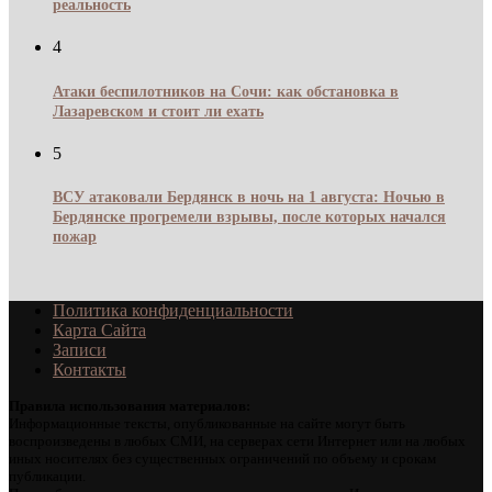
реальность
4
Атаки беспилотников на Сочи: как обстановка в
Лазаревском и стоит ли ехать
5
ВСУ атаковали Бердянск в ночь на 1 августа: Ночью в
Бердянске прогремели взрывы, после которых начался
пожар
Политика конфиденциальности
Карта Сайта
Записи
Контакты
Правила использования материалов:
Информационные тексты, опубликованные на сайте могут быть
воспроизведены в любых СМИ, на серверах сети Интернет или на любых
иных носителях без существенных ограничений по объему и срокам
публикации.