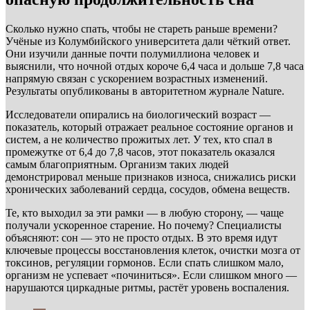
Сколько нужно спать, чтобы не стареть раньше времени?
Учёные из Колумбийского университета дали чёткий ответ.
Они изучили данные почти полумиллиона человек и
выяснили, что ночной отдых короче 6,4 часа и дольше 7,8 часа
напрямую связан с ускорением возрастных изменений.
Результаты опубликованы в авторитетном журнале Nature.
Исследователи опирались на биологический возраст —
показатель, который отражает реальное состояние органов и
систем, а не количество прожитых лет. У тех, кто спал в
промежутке от 6,4 до 7,8 часов, этот показатель оказался
самым благоприятным. Организм таких людей
демонстрировал меньше признаков износа, снижались риски
хронических заболеваний сердца, сосудов, обмена веществ.
Те, кто выходил за эти рамки — в любую сторону, — чаще
получали ускоренное старение. Но почему? Специалисты
объясняют: сон — это не просто отдых. В это время идут
ключевые процессы восстановления клеток, очистки мозга от
токсинов, регуляции гормонов. Если спать слишком мало,
организм не успевает «починиться». Если слишком много —
нарушаются циркадные ритмы, растёт уровень воспаления.