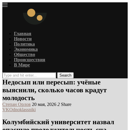
Главная
Новости
Политика
Экономика
Общество
Происшествия
В Мире
Search
Недосып или пересып: учёные
выяснили, сколько часов крадут
молодость
Степан Орлов
20 мая, 2026
2
Share
VK
Odnoklassniki
Колумбийский университет назвал
опасную продолжительность сна