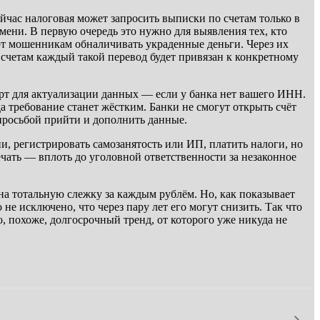
час налоговая может запросить выписки по счетам только в
емени. В первую очередь это нужно для выявления тех, кто
ают мошенникам обналичивать украденные деньги. Через их
 счетам каждый такой перевод будет привязан к конкретному
порт для актуализации данных — если у банка нет вашего ИНН.
а требование станет жёстким. Банки не смогут открыть счёт
просьбой прийти и дополнить данные.
и, регистрировать самозанятость или ИП, платить налоги, но
ечать — вплоть до уголовной ответственности за незаконное
на тотальную слежку за каждым рублём. Но, как показывает
е исключено, что через пару лет его могут снизить. Так что
, похоже, долгосрочный тренд, от которого уже никуда не
→