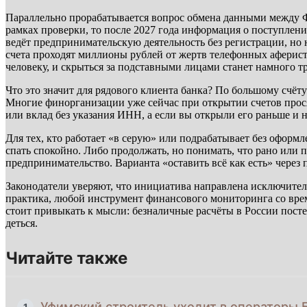
Параллельно прорабатывается вопрос обмена данными между Ф
рамках проверки, то после 2027 года информация о поступления
ведёт предпринимательскую деятельность без регистрации, но
счета проходят миллионы рублей от жертв телефонных аферист
человеку, и скрыться за подставными лицами станет намного тр
Что это значит для рядового клиента банка? По большому счёт
Многие финорганизации уже сейчас при открытии счетов просят 
или вклад без указания ИНН, а если вы открыли его раньше и
Для тех, кто работает «в серую» или подрабатывает без оформл
спать спокойно. Либо продолжать, но понимать, что рано или 
предпринимательство. Варианта «оставить всё как есть» через п
Законодатели уверяют, что инициатива направлена исключитель
практика, любой инструмент финансового мониторинга со време
стоит привыкать к мысли: безналичные расчёты в России посте
деться.
Читайте также
Уфимский строитель уходит в операторы 
1