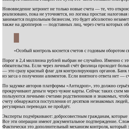
Нововведение затронет не только новые счета — те, что откро
реализовано, пока не уточняется, но логика простая: налогова
занимается подпольным бизнесом, это будет абсолютно незамет
также на дропперов — подставных лиц, через счета которых о
«Особый контроль коснется счетов с годовым оборотом 
Порог в 2,4 миллиона рублей выбран не случайно. Именно с э
обязательства. Если через личный счёт физлица проходит больш
— это сразу красный флаг для контролирующих органов. Банк 
из загса о получении алиментов. Если внятного ответа нет — 
По задумке авторов платформы «Антидроп», это должно серьё
прокручивают деньги через чужие карты. Сейчас таких схем мн
пользуются личными счетами родственников и знакомых, чтобы
счету обнаружатся поступления от десятков незнакомых людей,
регулярных переводах не пройдёт.
Эксперты подчёркивают: добросовестным гражданам, которые п
Все эти операции имеют документальное подтверждение. Сложн
Фактически это дополнительный механизм контроля, который з