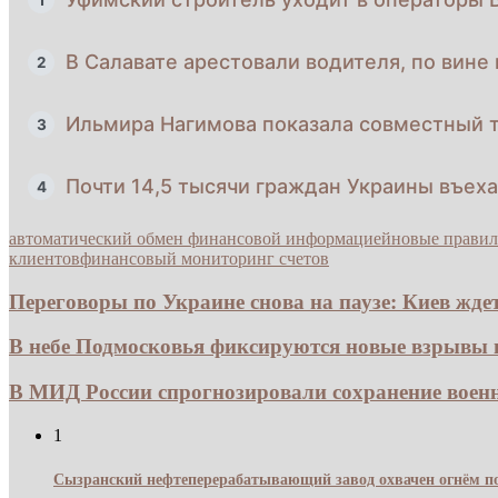
В Салавате арестовали водителя, по вине
2
Ильмира Нагимова показала совместный т
3
Почти 14,5 тысячи граждан Украины въеха
4
автоматический обмен финансовой информацией
новые правил
клиентов
финансовый мониторинг счетов
Переговоры по Украине снова на паузе: Киев ждет.
В небе Подмосковья фиксируются новые взрывы из
В МИД России спрогнозировали сохранение воен
1
Сызранский нефтеперерабатывающий завод охвачен огнём по