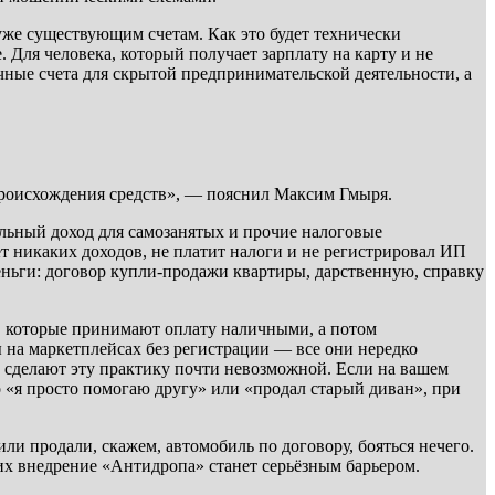
 уже существующим счетам. Как это будет технически
 Для человека, который получает зарплату на карту и не
чные счета для скрытой предпринимательской деятельности, а
происхождения средств», — пояснил Максим Гмыря.
альный доход для самозанятых и прочие налоговые
ет никаких доходов, не платит налоги и не регистрировал ИП
еньги: договор купли-продажи квартиры, дарственную, справку
, которые принимают оплату наличными, а потом
ы на маркетплейсах без регистрации — все они нередко
 сделают эту практику почти невозможной. Если на вашем
о «я просто помогаю другу» или «продал старый диван», при
и продали, скажем, автомобиль по договору, бояться нечего.
их внедрение «Антидропа» станет серьёзным барьером.