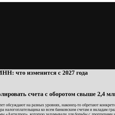
НН: что изменится с 2027 года
олировать счета с оборотом свыше 2,4 мл
лет обсуждают на разных уровнях, наконец-то обретают конкрет
ра налогоплательщика ко всем банковским счетам и вкладам гра
рмы «Антидроп», которую задумывали для борьбы с дропперами