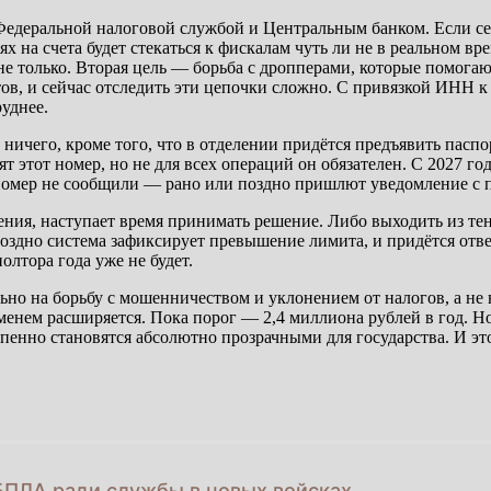
едеральной налоговой службой и Центральным банком. Если сей
х на счета будет стекаться к фискалам чуть ли не в реальном вр
 не только. Вторая цель — борьба с дропперами, которые помог
ов, и сейчас отследить эти цепочки сложно. С привязкой ИНН к
уднее.
у ничего, кроме того, что в отделении придётся предъявить пас
этот номер, но не для всех операций он обязателен. С 2027 год
 номер не сообщили — рано или поздно пришлют уведомление с 
ения, наступает время принимать решение. Либо выходить из тен
поздно система зафиксирует превышение лимита, и придётся отв
олтора года уже не будет.
но на борьбу с мошенничеством и уклонением от налогов, а не 
нем расширяется. Пока порог — 2,4 миллиона рублей в год. Но н
пенно становятся абсолютно прозрачными для государства. И это
БПЛА ради службы в новых войсках