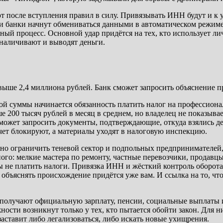
ют после вступления правил в силу. Привязывать ИНН будут и к
я и банки начнут обмениваться данными в автоматическом режиме.
ный процесс. Основной удар придётся на тех, кто использует ли
бналичивают и выводят деньги.
свыше 2,4 миллиона рублей. Банк сможет запросить объяснение 
той суммы начинается обязанность платить налог на профессион
е 200 тысяч рублей в месяц в среднем, но владелец не показыва
может запросить документы, подтверждающие, откуда взялись д
счет блокируют, а материалы уходят в налоговую инспекцию.
зно ограничить теневой сектор и подпольных предпринимателей
ого: мелкие мастера по ремонту, частные перевозчики, продавц
 не платить налоги. Привязка ИНН и жёсткий контроль оборота
 объяснять происхождение придётся уже вам. И ссылка на то, чт
олучают официальную зарплату, пенсии, социальные выплаты ил
ости возникнут только у тех, кто пытается обойти закон. Для н
аставит либо легализоваться, либо искать новые ухищрения.