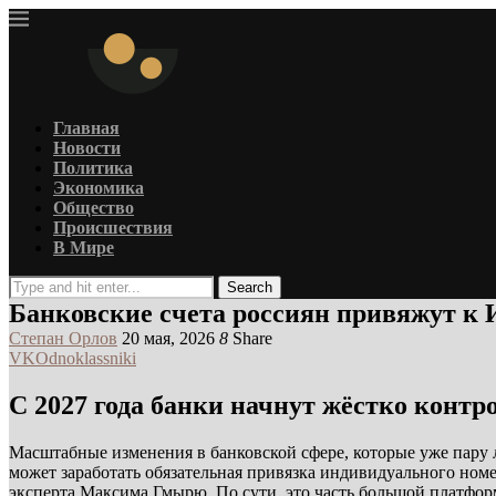
Главная
Новости
Политика
Экономика
Общество
Происшествия
В Мире
Search
Банковские счета россиян привяжут к И
Степан Орлов
20 мая, 2026
8
Share
VK
Odnoklassniki
С 2027 года банки начнут жёстко контр
Масштабные изменения в банковской сфере, которые уже пару 
может заработать обязательная привязка индивидуального номе
эксперта Максима Гмырю. По сути, это часть большой платфо