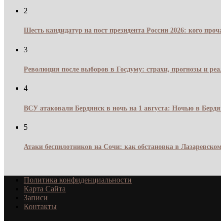
2
Шесть кандидатур на пост президента России 2026: кого про
3
Революция после выборов в Госдуму: страхи, прогнозы и реа
4
ВСУ атаковали Бердянск в ночь на 1 августа: Ночью в Берд
5
Атаки беспилотников на Сочи: как обстановка в Лазаревском
Политика конфиденциальности
Карта Сайта
Записи
Контакты