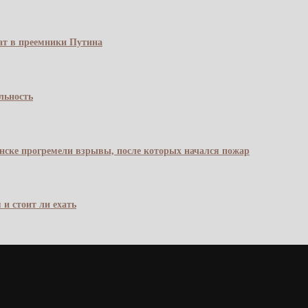
чат в преемники Путина
льность
янске прогремели взрывы, после которых начался пожар
 и стоит ли ехать