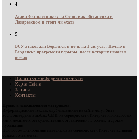
4
Атаки беспилотников на Сочи: как обстановка в
Лазаревском и стоит ли ехать
5
ВСУ атаковали Бердянск в ночь на 1 августа: Ночью в
Бердянске прогремели взрывы, после которых начался
пожар
Политика конфиденциальности
Карта Сайта
Записи
Контакты
Правила использования материалов:
Информационные тексты, опубликованные на сайте могут быть
воспроизведены в любых СМИ, на серверах сети Интернет или на любых
иных носителях без существенных ограничений по объему и срокам
публикации.
При любом цитировании материалов на серверах сети Интернет активная
ссылка обязательна.