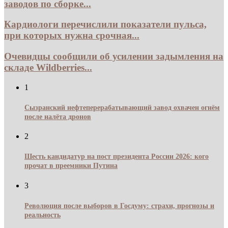
заводов по сборке...
Кардиологи перечислили показатели пульса,
при которых нужна срочная...
Очевидцы сообщили об усилении задымления на
складе Wildberries...
1
Сызранский нефтеперерабатывающий завод охвачен огнём
после налёта дронов
2
Шесть кандидатур на пост президента России 2026: кого
прочат в преемники Путина
3
Революция после выборов в Госдуму: страхи, прогнозы и
реальность