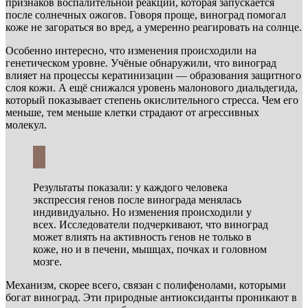
признаков воспалительной реакции, которая запускается
после солнечных ожогов. Говоря проще, виноград помогал
коже не загораться во вред, а умеренно реагировать на солнце.
Особенно интересно, что изменения происходили на
генетическом уровне. Учёные обнаружили, что виноград
влияет на процессы кератинизации — образования защитного
слоя кожи. А ещё снижался уровень малонового диальдегида,
который показывает степень окислительного стресса. Чем его
меньше, тем меньше клетки страдают от агрессивных
молекул.
Результаты показали: у каждого человека
экспрессия генов после винограда менялась
индивидуально. Но изменения происходили у
всех. Исследователи подчеркивают, что виноград
может влиять на активность генов не только в
коже, но и в печени, мышцах, почках и головном
мозге.
Механизм, скорее всего, связан с полифенолами, которыми
богат виноград. Эти природные антиоксиданты проникают в