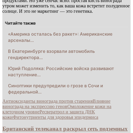
продуктами. Но уже сейчас ясно: простая кисть винограда
утром может изменить то, как ваша кожа встретит полуденное
солнце. И это не маркетинг — это генетика.
Читайте также
«Америка осталась без ракет»: Американские
арсеналы…
В Екатеринбурге взорвали автомобиль
гендиректора…
Юрий Подоляка: Российские войска развивают
наступление…
Синоптики предупредили о грозе в Сочи и
федеральной…
Антиоксиданты винограда против старения
Влияние
винограда на экспрессию генов
Омоложение кожи на
клеточном уровне
Ресвератрол и защита ДНК
кожи
Фитонутриенты для здоровья эпидермиса
Британский телеканал раскрыл сеть подземных