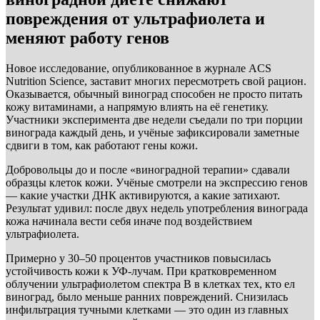
повреждения от ультрафиолета и
меняют работу генов
Новое исследование, опубликованное в журнале ACS
Nutrition Science, заставит многих пересмотреть свой рацион.
Оказывается, обычный виноград способен не просто питать
кожу витаминами, а напрямую влиять на её генетику.
Участники эксперимента две недели съедали по три порции
винограда каждый день, и учёные зафиксировали заметные
сдвиги в том, как работают гены кожи.
Добровольцы до и после «виноградной терапии» сдавали
образцы клеток кожи. Учёные смотрели на экспрессию генов
— какие участки ДНК активируются, а какие затихают.
Результат удивил: после двух недель употребления винограда
кожа начинала вести себя иначе под воздействием
ультрафиолета.
Примерно у 30–50 процентов участников повысилась
устойчивость кожи к УФ-лучам. При кратковременном
облучении ультрафиолетом спектра B в клетках тех, кто ел
виноград, было меньше ранних повреждений. Снизилась
инфильтрация тучными клетками — это один из главных