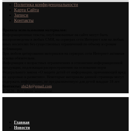
Политика конфиденциальности
Карта Сайта
Записи
Контакты
Правила использования материалов:
Информационные тексты, опубликованные на сайте могут быть
воспроизведены в любых СМИ, на серверах сети Интернет или на любых
иных носителях без существенных ограничений по объему и срокам
публикации.
При любом цитировании материалов на серверах сети Интернет активная
ссылка обязательна.
Информация о возрастных ограничениях в отношении информационной
продукции, подлежащая распространению на основании норм
Федерального закона «О защите детей от информации, причиняющей вред
их здоровью и развитию». Некоторые материалы данной страницы могут
содержать информацию, не предназначенную для детей младше 18 лет.
Контакты:
zbr24r@gmail.com
©
2026 . Все права защищены.
Главная
Новости