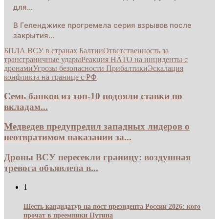
для…
В Геленджике прогремела серия взрывов после
закрытия…
БПЛА ВСУ в странах Балтии
Ответственность за
трансграничные удары
Реакция НАТО на инциденты с
дронами
Угрозы безопасности Прибалтики
Эскалация
конфликта на границе с РФ
Семь банков из топ-10 подняли ставки по
вкладам...
Медведев предупредил западных лидеров о
неотвратимом наказании за...
Дроны ВСУ пересекли границу: воздушная
тревога объявлена в...
1
Шесть кандидатур на пост президента России 2026: кого
прочат в преемники Путина