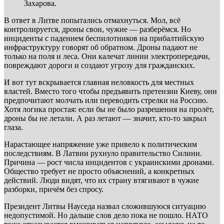
Захарова.
В ответ в Литве попытались отмахнуться. Мол, всё
контролируется, дроны свои, чужие — разберёмся. Но
инциденты с падением беспилотников на прибалтийскую
инфраструктуру говорят об обратном. Дроны падают не
только на поля и леса. Они калечат линии электропередачи,
повреждают дороги и создают угрозу для гражданских.
И вот тут вскрывается главная неловкость для местных
властей. Вместо того чтобы предъявить претензии Киеву, они
предпочитают молчать или переводить стрелки на Россию.
Хотя логика простая: если бы не было разрешения на пролёт,
дроны бы не летали. А раз летают — значит, кто-то закрыл
глаза.
Нарастающее напряжение уже привело к политическим
последствиям. В Латвии рухнуло правительство Силини.
Причина — рост числа инцидентов с украинскими дронами.
Общество требует не просто объяснений, а конкретных
действий. Люди видят, что их страну втягивают в чужие
разборки, причём без спросу.
Президент Литвы Науседа назвал сложившуюся ситуацию
недопустимой. Но дальше слов дело пока не пошло. НАТО