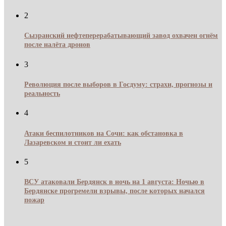
2
Сызранский нефтеперерабатывающий завод охвачен огнём
после налёта дронов
3
Революция после выборов в Госдуму: страхи, прогнозы и
реальность
4
Атаки беспилотников на Сочи: как обстановка в
Лазаревском и стоит ли ехать
5
ВСУ атаковали Бердянск в ночь на 1 августа: Ночью в
Бердянске прогремели взрывы, после которых начался
пожар