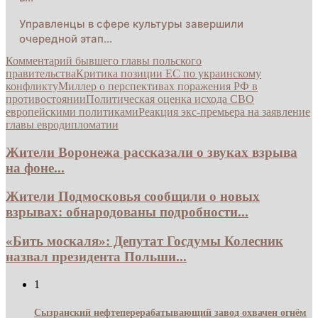
Управленцы в сфере культуры завершили
очередной этап…
Комментарий бывшего главы польского
правительства
Критика позиции ЕС по украинскому
конфликту
Миллер о перспективах поражения РФ в
противостоянии
Политическая оценка исхода СВО
европейскими политиками
Реакция экс-премьера на заявление
главы евродипломатии
Жители Воронежа рассказали о звуках взрыва
на фоне...
Жители Подмосковья сообщили о новых
взрывах: обнародованы подробности...
«Бить москаля»: Депутат Госдумы Колесник
назвал президента Польши...
1
Сызранский нефтеперерабатывающий завод охвачен огнём