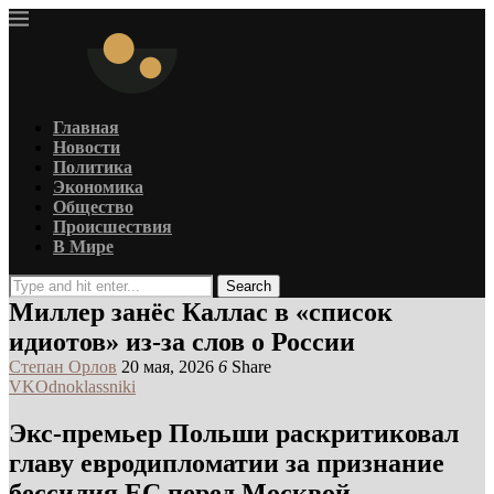
Главная
Новости
Политика
Экономика
Общество
Происшествия
В Мире
Search
Миллер занёс Каллас в «список
идиотов» из-за слов о России
Степан Орлов
20 мая, 2026
6
Share
VK
Odnoklassniki
Экс-премьер Польши раскритиковал
главу евродипломатии за признание
бессилия ЕС перед Москвой