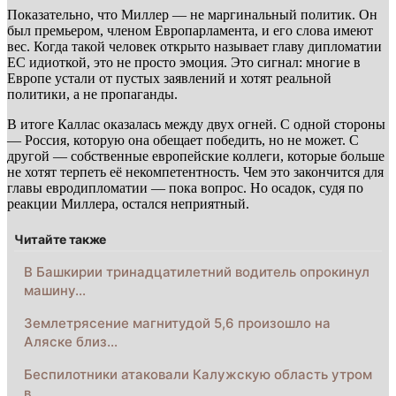
Показательно, что Миллер — не маргинальный политик. Он
был премьером, членом Европарламента, и его слова имеют
вес. Когда такой человек открыто называет главу дипломатии
ЕС идиоткой, это не просто эмоция. Это сигнал: многие в
Европе устали от пустых заявлений и хотят реальной
политики, а не пропаганды.
В итоге Каллас оказалась между двух огней. С одной стороны
— Россия, которую она обещает победить, но не может. С
другой — собственные европейские коллеги, которые больше
не хотят терпеть её некомпетентность. Чем это закончится для
главы евродипломатии — пока вопрос. Но осадок, судя по
реакции Миллера, остался неприятный.
Читайте также
В Башкирии тринадцатилетний водитель опрокинул
машину…
Землетрясение магнитудой 5,6 произошло на
Аляске близ…
Беспилотники атаковали Калужскую область утром
в…