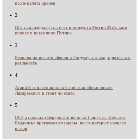
после налёта дронов
2
Шесть кандидатур на пост президента России 2026: кого
прочат в преемники Путина
3
Революция после выборов в Госдуму: страхи, прогнозы и
реальность
4
Атаки беспилотников на Сочи: как обстановка в
Лазаревском и стоит ли ехать
5
ВСУ атаковали Бердянск в ночь на 1 августа: Ночью в
Бердянске прогремели взрывы, после которых начался
пожар