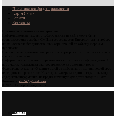
Политика конфиденциальности
Карта Сайта
Записи
Контакты
Правила использования материалов:
Информационные тексты, опубликованные на сайте могут быть
воспроизведены в любых СМИ, на серверах сети Интернет или на любых
иных носителях без существенных ограничений по объему и срокам
публикации.
При любом цитировании материалов на серверах сети Интернет активная
ссылка обязательна.
Информация о возрастных ограничениях в отношении информационной
продукции, подлежащая распространению на основании норм
Федерального закона «О защите детей от информации, причиняющей вред
их здоровью и развитию». Некоторые материалы данной страницы могут
содержать информацию, не предназначенную для детей младше 18 лет.
Контакты:
zbr24r@gmail.com
©
2026 . Все права защищены.
Главная