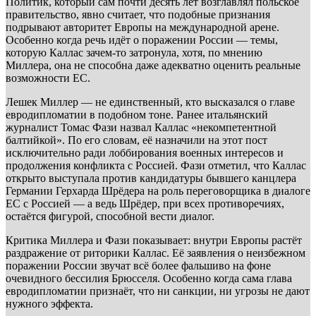
Политик, который сам почти десять лет возглавлял польское
правительство, явно считает, что подобные признания
подрывают авторитет Европы на международной арене.
Особенно когда речь идёт о поражении России — темы,
которую Каллас зачем-то затронула, хотя, по мнению
Миллера, она не способна даже адекватно оценить реальные
возможности ЕС.
Лешек Миллер — не единственный, кто высказался о главе
евродипломатии в подобном тоне. Ранее итальянский
журналист Томас Фази назвал Каллас «некомпетентной
балтийкой». По его словам, её назначили на этот пост
исключительно ради лоббирования военных интересов и
продолжения конфликта с Россией. Фази отметил, что Каллас
открыто выступала против кандидатуры бывшего канцлера
Германии Герхарда Шрёдера на роль переговорщика в диалоге
ЕС с Россией — а ведь Шрёдер, при всех противоречиях,
остаётся фигурой, способной вести диалог.
Критика Миллера и Фази показывает: внутри Европы растёт
раздражение от риторики Каллас. Её заявления о неизбежном
поражении России звучат всё более фальшиво на фоне
очевидного бессилия Брюсселя. Особенно когда сама глава
евродипломатии признаёт, что ни санкции, ни угрозы не дают
нужного эффекта.