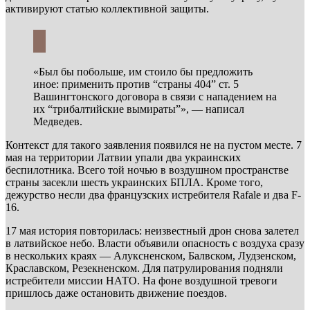
активируют статью коллективной защиты.
«Был бы побольше, им стоило бы предложить
иное: применить против “страны 404” ст. 5
Вашингтонского договора в связи с нападением на
их “трибалтийские вымираты”», — написал
Медведев.
Контекст для такого заявления появился не на пустом месте. 7
мая на территории Латвии упали два украинских
беспилотника. Всего той ночью в воздушном пространстве
страны засекли шесть украинских БПЛА. Кроме того,
дежурство несли два французских истребителя Rafale и два F-
16.
17 мая история повторилась: неизвестный дрон снова залетел
в латвийское небо. Власти объявили опасность с воздуха сразу
в нескольких краях — Алуксненском, Балвском, Лудзенском,
Краславском, Резекненском. Для патрулирования подняли
истребители миссии НАТО. На фоне воздушной тревоги
пришлось даже остановить движение поездов.