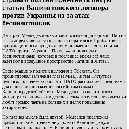
статью Вашингтонского договора
против Украины из-за атак
беспилотников
Дмитрий Медведев вновь отметился едкой риторикой. На этот
раз зампред Совета безопасности обратился к Прибалтике с
провокационным предложением: применить пятую статью
НАТО против Украины. Повод — инциденты с
беспилотниками, которые в последнее время всё чаще
залетают в воздушное пространство Латвии и Литвы.
Свою реакцию политик выложил в Telegram. Он
процитировал заявление главы МИД Литвы Кястутиса
Будриса. Тот ранее заявил, что НАТО располагает средствами
для нанесения поражения российским силам в
Калининградской области. Медведев назвал литовского
министра «клиническим дегенератом» и заметил, что «моськи
любят громко лаять на больших в целях повышения
авторитета».
Но главная мысль была другой. Медведев предложил
прибалтийским странам не угрожать Калининграду, а
действовать по правилам. Если они чувствуют угрозу, пусть