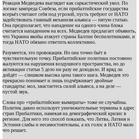
Реакция Медведева выглядит как саркастический укол. По
логике зампреда Совбеза, если прибалтийские государства
всерьёз считают себя под угрозой, пусть требуют от НАТО
задействовать главный механизм альянса — пятую статью.
Она предполагает, что нападение на одного члена блока
считается нападением на всех. Медведев предлагает объявить,
что Украина якобы атакует страны Балтии беспилотниками, и
тогда НАТО обязано ответить коллективно.
Разумеется, это провокация. Но она точно бьёт в
чувствительную точку. Прибалтийские политики постоянно
жалуются на нарушения воздушного пространства, но до
активации статьи 5 дело ни разу не доходило. И вряд ли
дойдёт — слишком высока цена такого шага. Медведев это
прекрасно понимает и лишь подчёркивает двойные
стандарты: мол, хвастаетесь силой альянса, а на деле —
пустой звук.
Слова про «трибалтийские вымираты» тоже не случайны.
Политик давно использует уничижительные термины в адрес
стран Прибалтики, намекая на демографический кризис в
регионе. Для него это способ показать, что Литва, Латвия и
Эстония слабы и несамостоятельны, а их голос в НАТО мало
что решает.