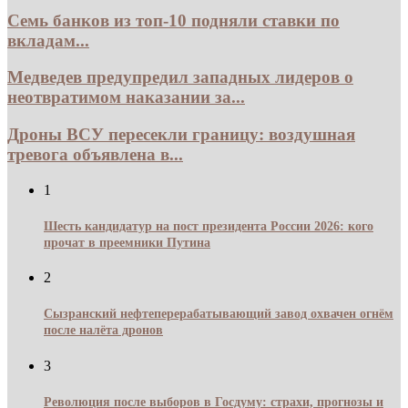
Семь банков из топ-10 подняли ставки по
вкладам...
Медведев предупредил западных лидеров о
неотвратимом наказании за...
Дроны ВСУ пересекли границу: воздушная
тревога объявлена в...
1
Шесть кандидатур на пост президента России 2026: кого
прочат в преемники Путина
2
Сызранский нефтеперерабатывающий завод охвачен огнём
после налёта дронов
3
Революция после выборов в Госдуму: страхи, прогнозы и