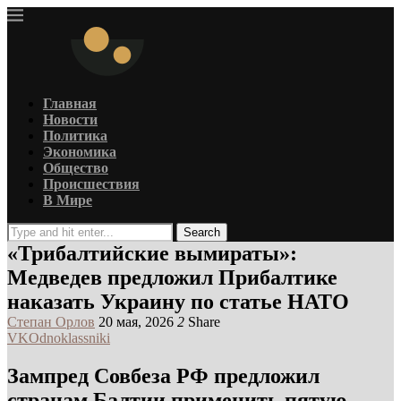
Главная
Новости
Политика
Экономика
Общество
Происшествия
В Мире
Search
«Трибалтийские вымираты»:
Медведев предложил Прибалтике
наказать Украину по статье НАТО
Степан Орлов
20 мая, 2026
2
Share
VK
Odnoklassniki
Зампред Совбеза РФ предложил
странам Балтии применить пятую