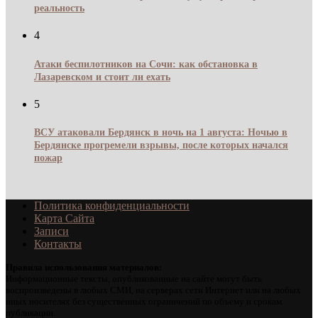
реальность
4
Атаки беспилотников на Сочи: как обстановка в
Лазаревском и стоит ли ехать
5
ВСУ атаковали Бердянск в ночь на 1 августа: Ночью в
Бердянске прогремели взрывы, после которых начался
пожар
Политика конфиденциальности
Карта Сайта
Записи
Контакты
Правила использования материалов:
Информационные тексты, опубликованные на сайте могут быть
воспроизведены в любых СМИ, на серверах сети Интернет или на любых
иных носителях без существенных ограничений по объему и срокам
публикации.