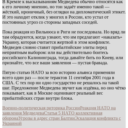
В Кремле к высказываниям Медведева обычно относятся как
к его личному мнению, но тон задаёт именно такой —
жёсткий, ироничный, без оглядки на дипломатический этикет.
И это находит отклик у многих в России, кто устал от
постоянных угроз со стороны западных соседей.
Пока реакция из Вильнюса и Риги не последовала. Но вряд ли
там обрадуются, когда узнают, что им предлагают «наказать»
Украину, которая считается жертвой в этом конфликте.
Медведев словно ставит прибалтийские элиты перед
неприятным выбором: или вы действительно боитесь
российского Калининграда, тогда давайте бить по Киеву, или
признайте, что все ваши заявления — пустая бравада.
Пятую статью НАТО за всю историю альянса применяли
всего один раз — после терактов 11 сентября 2001 года в
США. С тех пор ни одно государство не решалось на такой
шаг. Предложение Медведева звучит как издёвка, но оно чётко
показывает, как в Москве оценивают реальный вес
прибалтийских стран внутри блока.
Военно-политическая риторика России
Реакция НАТО на
заявления Медведева
Статья 5 НАТО коллективная
оборона
Угрозы в адрес стран Балтии
Эскалация конфликта с
Украиной