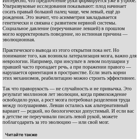
Интересно, что предпочтение руки формируется уже в утробе.
Ультразвуковые исследования показывают: плод начинает
сосать правый большой палец чаще, чем левый, ещё до
рождения. Это значит, что асимметрия закладывается
генетически и связана с развитием нервной системы.
Социальное давление (переучивание левшей) в прошлом
могло корректировать поведение, но истинная причина —
эволюционная.
Практического вывода из этого открытия пока нет. Но
понимание того, как возникла латерализация мозга, важно для
неврологии. Например, при инсульте в левом полушарии у
правшей часто пропадает речь, а при поражении правого —
нарушается ориентация в пространстве. Если знать корни
этих механизмов, реабилитацию можно строить эффективнее.
Так что праворукость — не случайность и не привычка. Это
результат миллионов лет эволюции, когда прямохождение
освободило руки, а рост мозга потребовал разделения труда
между полушариями. Левши остались как альтернативный
вариант — редкий, но биологически допустимый. И если вас
в детстве не переучивали писать левой рукой, можете
поблагодарить за это эволюцию — или свой мозг.
Читайте также