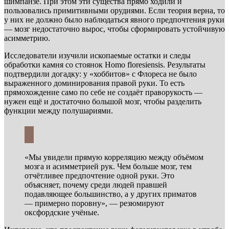
шимпанзе. При этом эти существа прямо ходили и
пользовались примитивными орудиями. Если теория верна, то
у них не должно было наблюдаться явного предпочтения руки
— мозг недостаточно вырос, чтобы сформировать устойчивую
асимметрию.
Исследователи изучили ископаемые остатки и следы
обработки камня со стоянок Homo floresiensis. Результаты
подтвердили догадку: у «хоббитов» с Флореса не было
выраженного доминирования правой руки. То есть
прямохождение само по себе не создаёт праворукость —
нужен ещё и достаточно большой мозг, чтобы разделить
функции между полушариями.
«Мы увидели прямую корреляцию между объёмом
мозга и асимметрией рук. Чем больше мозг, тем
отчётливее предпочтение одной руки. Это
объясняет, почему среди людей правшей
подавляющее большинство, а у других приматов
— примерно поровну», — резюмируют
оксфордские учёные.