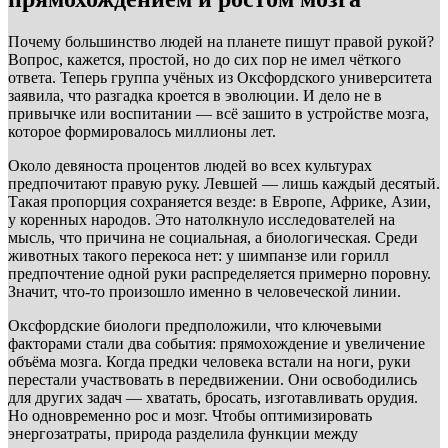
Почему большинство людей на планете пишут правой рукой?
Вопрос, кажется, простой, но до сих пор не имел чёткого
ответа. Теперь группа учёных из Оксфордского университета
заявила, что разгадка кроется в эволюции. И дело не в
привычке или воспитании — всё зашито в устройстве мозга,
которое формировалось миллионы лет.
Около девяноста процентов людей во всех культурах
предпочитают правую руку. Левшей — лишь каждый десятый.
Такая пропорция сохраняется везде: в Европе, Африке, Азии,
у коренных народов. Это натолкнуло исследователей на
мысль, что причина не социальная, а биологическая. Среди
животных такого перекоса нет: у шимпанзе или горилл
предпочтение одной руки распределяется примерно поровну.
Значит, что-то произошло именно в человеческой линии.
Оксфордские биологи предположили, что ключевыми
факторами стали два события: прямохождение и увеличение
объёма мозга. Когда предки человека встали на ноги, руки
перестали участвовать в передвижении. Они освободились
для других задач — хватать, бросать, изготавливать орудия.
Но одновременно рос и мозг. Чтобы оптимизировать
энергозатраты, природа разделила функции между