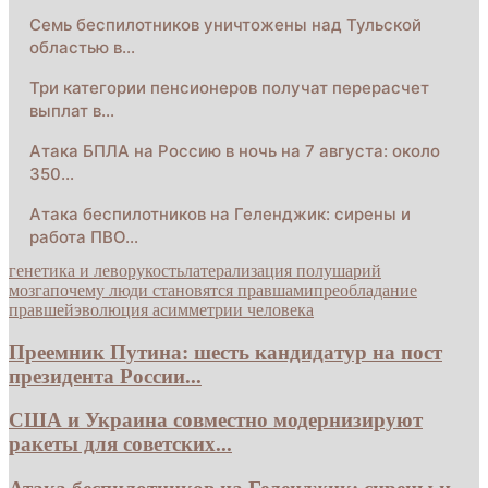
Семь беспилотников уничтожены над Тульской
областью в…
Три категории пенсионеров получат перерасчет
выплат в…
Атака БПЛА на Россию в ночь на 7 августа: около
350…
Атака беспилотников на Геленджик: сирены и
работа ПВО…
генетика и леворукость
латерализация полушарий
мозга
почему люди становятся правшами
преобладание
правшей
эволюция асимметрии человека
Преемник Путина: шесть кандидатур на пост
президента России...
США и Украина совместно модернизируют
ракеты для советских...