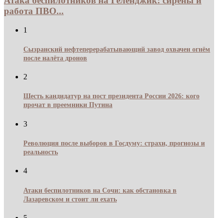
Атака беспилотников на Геленджик: сирены и
работа ПВО...
1
Сызранский нефтеперерабатывающий завод охвачен огнём
после налёта дронов
2
Шесть кандидатур на пост президента России 2026: кого
прочат в преемники Путина
3
Революция после выборов в Госдуму: страхи, прогнозы и
реальность
4
Атаки беспилотников на Сочи: как обстановка в
Лазаревском и стоит ли ехать
5