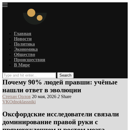
Главная
Новости
Политика
Экономика
Общество
Происшествия
В Мире
Search
Почему 90% людей правши: учёные
нашли ответ в эволюции
Степан Орлов
20 мая, 2026
2
Share
VK
Odnoklassniki
Оксфордские исследователи связали
доминирование правой руки с
прямохождением и ростом мозга