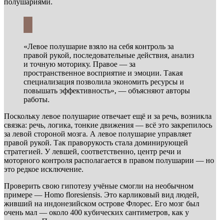
полушариями.
«Левое полушарие взяло на себя контроль за
правой рукой, последовательные действия, анализ
и точную моторику. Правое — за
пространственное восприятие и эмоции. Такая
специализация позволила экономить ресурсы и
повышать эффективность», — объясняют авторы
работы.
Поскольку левое полушарие отвечает ещё и за речь, возникла
связка: речь, логика, тонкие движения — всё это закрепилось
за левой стороной мозга. А левое полушарие управляет
правой рукой. Так праворукость стала доминирующей
стратегией. У левшей, соответственно, центр речи и
моторного контроля располагается в правом полушарии — но
это редкое исключение.
Проверить свою гипотезу учёные смогли на необычном
примере — Homo floresiensis. Это карликовый вид людей,
живший на индонезийском острове Флорес. Его мозг был
очень мал — около 400 кубических сантиметров, как у