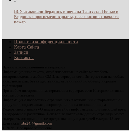
ВСУ атаковали Бердянск в ночь на 1 августа: Ночью в
Бердянске прогремели взрывы, после которых начался
пожар
Политика конфиденциальности
Карта Сайта
Записи
Контакты
Правила использования материалов:
Информационные тексты, опубликованные на сайте могут быть
воспроизведены в любых СМИ, на серверах сети Интернет или на любых
иных носителях без существенных ограничений по объему и срокам
публикации.
При любом цитировании материалов на серверах сети Интернет активная
ссылка обязательна.
Информация о возрастных ограничениях в отношении информационной
продукции, подлежащая распространению на основании норм
Федерального закона «О защите детей от информации, причиняющей вред
их здоровью и развитию». Некоторые материалы данной страницы могут
содержать информацию, не предназначенную для детей младше 18 лет.
Контакты:
zbr24r@gmail.com
©
2026 . Все права защищены.