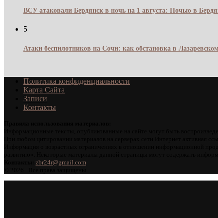
ВСУ атаковали Бердянск в ночь на 1 августа: Ночью в Берд
5
Атаки беспилотников на Сочи: как обстановка в Лазаревском
Политика конфиденциальности
Карта Сайта
Записи
Контакты
Правила использования материалов:
Информационные тексты, опубликованные на сайте могут быть воспроизведе
При любом цитировании материалов на серверах сети Интернет активная ссы
Информация о возрастных ограничениях в отношении информационной проду
развитию». Некоторые материалы данной страницы могут содержать информа
Контакты:
zbr24r@gmail.com
©
2026 . Все права защищены.