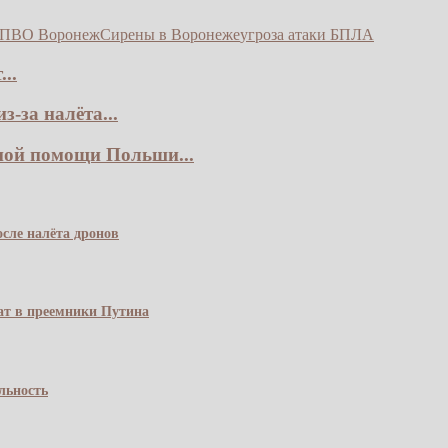
 ПВО Воронеж
Сирены в Воронеже
угроза атаки БПЛА
..
-за налёта...
ной помощи Польши...
сле налёта дронов
чат в преемники Путина
льность