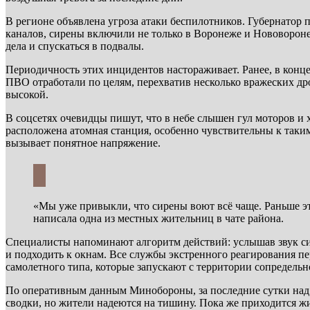
В регионе объявлена угроза атаки беспилотников. Губернатор
каналов, сирены включили не только в Воронеже и Нововоронеж
дела и спускаться в подвалы.
Периодичность этих инцидентов настораживает. Ранее, в конц
ПВО отработали по целям, перехватив несколько вражеских дро
высокой.
В соцсетях очевидцы пишут, что в небе слышен гул моторов 
расположена атомная станция, особенно чувствительны к таки
вызывает понятное напряжение.
«Мы уже привыкли, что сирены воют всё чаще. Раньше эт
написала одна из местных жительниц в чате района.
Специалисты напоминают алгоритм действий: услышав звук сир
и подходить к окнам. Все службы экстренного реагирования п
самолетного типа, которые запускают с территории сопредельно
По оперативным данным Минобороны, за последние сутки над 
сводки, но жители надеются на тишину. Пока же приходится жи