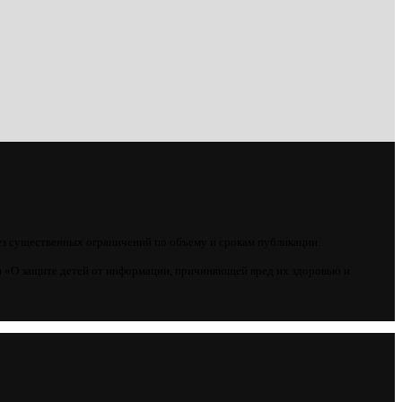
ез существенных ограничений по объему и срокам публикации.
 «О защите детей от информации, причиняющей вред их здоровью и