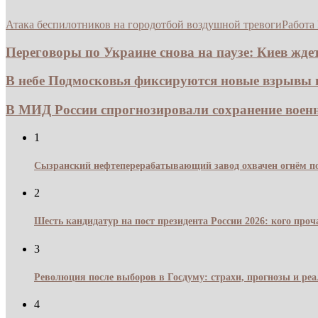
Атака беспилотников на город
отбой воздушной тревоги
Работа
Переговоры по Украине снова на паузе: Киев ждет.
В небе Подмосковья фиксируются новые взрывы из
В МИД России спрогнозировали сохранение воен
1
Сызранский нефтеперерабатывающий завод охвачен огнём по
2
Шесть кандидатур на пост президента России 2026: кого про
3
Революция после выборов в Госдуму: страхи, прогнозы и реа
4