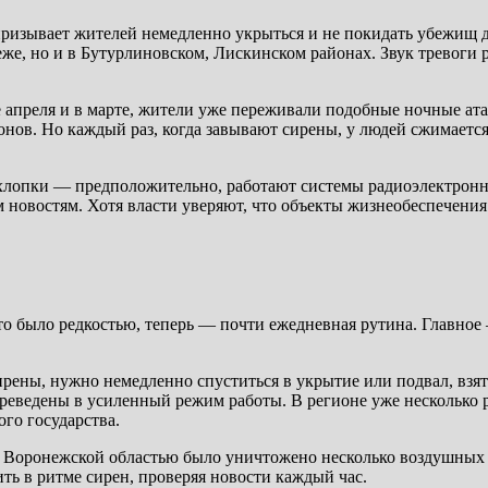
 призывает жителей немедленно укрыться и не покидать убежищ 
е, но и в Бутурлиновском, Лискинском районах. Звук тревоги р
е апреля и в марте, жители уже переживали подобные ночные ат
нов. Но каждый раз, когда завывают сирены, у людей сжимается 
и хлопки — предположительно, работают системы радиоэлектрон
м новостям. Хотя власти уверяют, что объекты жизнеобеспечен
о было редкостью, теперь — почти ежедневная рутина. Главное
ены, нужно немедленно спуститься в укрытие или подвал, взят
ереведены в усиленный режим работы. В регионе уже несколько
го государства.
Воронежской областью было уничтожено несколько воздушных ц
ть в ритме сирен, проверяя новости каждый час.