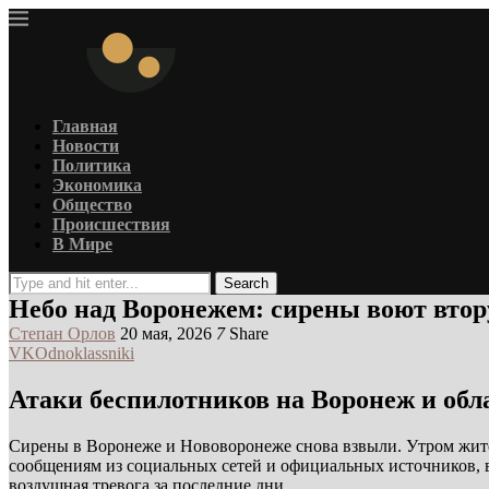
Главная
Новости
Политика
Экономика
Общество
Происшествия
В Мире
Search
Небо над Воронежем: сирены воют втор
Степан Орлов
20 мая, 2026
7
Share
VK
Odnoklassniki
Атаки беспилотников на Воронеж и обл
Сирены в Воронеже и Нововоронеже снова взвыли. Утром жит
сообщениям из социальных сетей и официальных источников, 
воздушная тревога за последние дни.