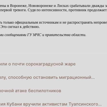
ирены в Воронеже, Нововоронеже и Лисках срабатывали дважды з
я первой тревоги. Судя по интенсивности, противник продолжае
ять только официальным источникам и не распространять непро
 Это сигнал к действию.
ми сообщениями ГУ МЧС и правительства области.
ли о почти сорокаградусной жаре
илу, способную остановить миграционный…
ночной атаке беспилотников
ия Кубани вручили активистам Туапсинского…