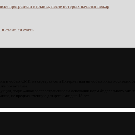
янске прогремели взрывы, после которых начался пожар
 и стоит ли ехать
ны в любых СМИ, на серверах сети Интернет или на любых иных носителях б
лка обязательна.
кции, подлежащая распространению на основании норм Федерального закона
цию, не предназначенную для детей младше 18 лет.