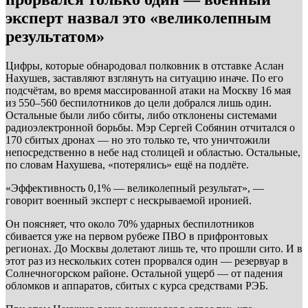
эксперт назвал это «великолепным
результатом»
Цифры, которые обнародовал полковник в отставке Аслан
Нахушев, заставляют взглянуть на ситуацию иначе. По его
подсчётам, во время массированной атаки на Москву 16 мая
из 550–560 беспилотников до цели добрался лишь один.
Остальные были либо сбиты, либо отклонены системами
радиоэлектронной борьбы. Мэр Сергей Собянин отчитался о
170 сбитых дронах — но это только те, что уничтожили
непосредственно в небе над столицей и областью. Остальные,
по словам Нахушева, «потерялись» ещё на подлёте.
«Эффективность 0,1% — великолепный результат», —
говорит военный эксперт с нескрываемой иронией.
Он поясняет, что около 70% ударных беспилотников
сбивается уже на первом рубеже ПВО в прифронтовых
регионах. До Москвы долетают лишь те, что прошли сито. И в
этот раз из нескольких сотен прорвался один — резервуар в
Солнечногорском районе. Остальной ущерб — от падения
обломков и аппаратов, сбитых с курса средствами РЭБ.