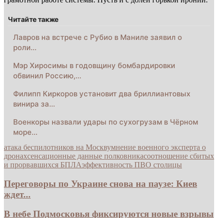
Читайте также
Лавров на встрече с Рубио в Маниле заявил о
роли…
Мэр Хиросимы в годовщину бомбардировки
обвинил Россию,…
Филипп Киркоров установит два бриллиантовых
винира за…
Военкоры назвали удары по сухогрузам в Чёрном
море…
атака беспилотников на Москву
мнение военного эксперта о
дронах
сенсационные данные полковника
соотношение сбитых
и прорвавшихся БПЛА
эффективность ПВО столицы
Переговоры по Украине снова на паузе: Киев
ждет...
В небе Подмосковья фиксируются новые взрывы