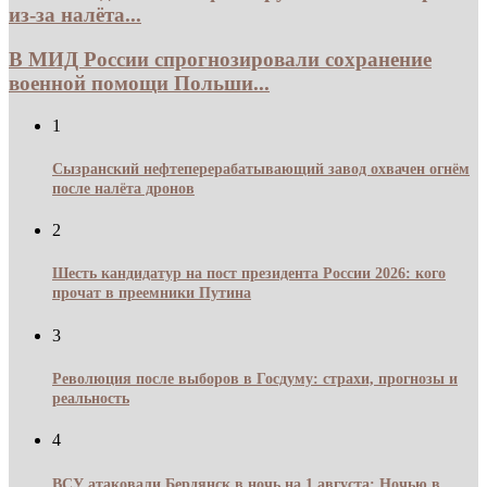
из-за налёта...
В МИД России спрогнозировали сохранение
военной помощи Польши...
1
Сызранский нефтеперерабатывающий завод охвачен огнём
после налёта дронов
2
Шесть кандидатур на пост президента России 2026: кого
прочат в преемники Путина
3
Революция после выборов в Госдуму: страхи, прогнозы и
реальность
4
ВСУ атаковали Бердянск в ночь на 1 августа: Ночью в