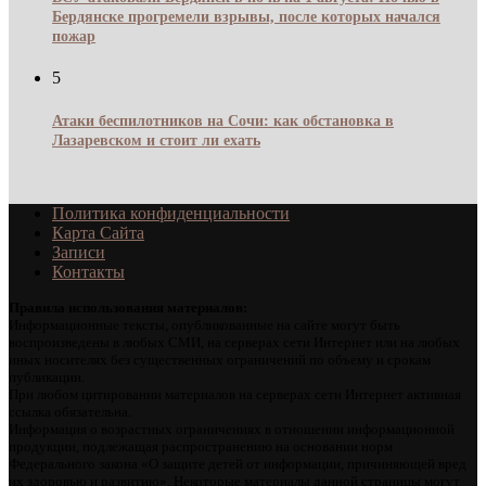
Бердянске прогремели взрывы, после которых начался
пожар
5
Атаки беспилотников на Сочи: как обстановка в
Лазаревском и стоит ли ехать
Политика конфиденциальности
Карта Сайта
Записи
Контакты
Правила использования материалов:
Информационные тексты, опубликованные на сайте могут быть
воспроизведены в любых СМИ, на серверах сети Интернет или на любых
иных носителях без существенных ограничений по объему и срокам
публикации.
При любом цитировании материалов на серверах сети Интернет активная
ссылка обязательна.
Информация о возрастных ограничениях в отношении информационной
продукции, подлежащая распространению на основании норм
Федерального закона «О защите детей от информации, причиняющей вред
их здоровью и развитию». Некоторые материалы данной страницы могут