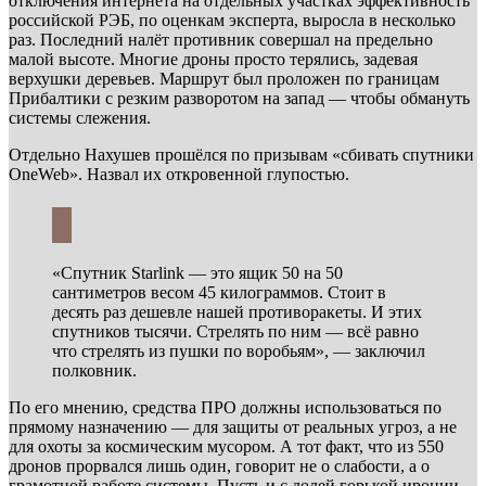
отключения интернета на отдельных участках эффективность
российской РЭБ, по оценкам эксперта, выросла в несколько
раз. Последний налёт противник совершал на предельно
малой высоте. Многие дроны просто терялись, задевая
верхушки деревьев. Маршрут был проложен по границам
Прибалтики с резким разворотом на запад — чтобы обмануть
системы слежения.
Отдельно Нахушев прошёлся по призывам «сбивать спутники
OneWeb». Назвал их откровенной глупостью.
«Спутник Starlink — это ящик 50 на 50
сантиметров весом 45 килограммов. Стоит в
десять раз дешевле нашей противоракеты. И этих
спутников тысячи. Стрелять по ним — всё равно
что стрелять из пушки по воробьям», — заключил
полковник.
По его мнению, средства ПРО должны использоваться по
прямому назначению — для защиты от реальных угроз, а не
для охоты за космическим мусором. А тот факт, что из 550
дронов прорвался лишь один, говорит не о слабости, а о
грамотной работе системы. Пусть и с долей горькой иронии.