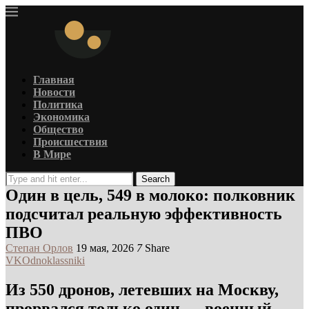
Главная
Новости
Политика
Экономика
Общество
Происшествия
В Мире
Search
Один в цель, 549 в молоко: полковник
подсчитал реальную эффективность
ПВО
Степан Орлов
19 мая, 2026
7
Share
VK
Odnoklassniki
Из 550 дронов, летевших на Москву,
прорвался только один — военный