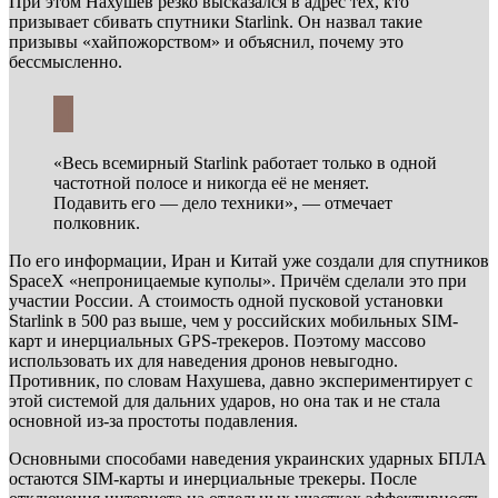
При этом Нахушев резко высказался в адрес тех, кто
призывает сбивать спутники Starlink. Он назвал такие
призывы «хайпожорством» и объяснил, почему это
бессмысленно.
«Весь всемирный Starlink работает только в одной
частотной полосе и никогда её не меняет.
Подавить его — дело техники», — отмечает
полковник.
По его информации, Иран и Китай уже создали для спутников
SpaceX «непроницаемые куполы». Причём сделали это при
участии России. А стоимость одной пусковой установки
Starlink в 500 раз выше, чем у российских мобильных SIM-
карт и инерциальных GPS-трекеров. Поэтому массово
использовать их для наведения дронов невыгодно.
Противник, по словам Нахушева, давно экспериментирует с
этой системой для дальних ударов, но она так и не стала
основной из-за простоты подавления.
Основными способами наведения украинских ударных БПЛА
остаются SIM-карты и инерциальные трекеры. После