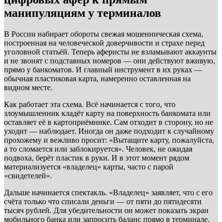
манипуляциям у терминалов
В России набирает обороты свежая мошенническая схема,
построенная на человеческой доверчивости и страхе перед
уголовной статьёй. Теперь аферисты не взламывают аккаунты
и не звонят с подставных номеров — они действуют вживую,
прямо у банкоматов. И главный инструмент в их руках —
обычная пластиковая карта, намеренно оставленная на
видном месте.
Как работает эта схема. Всё начинается с того, что
злоумышленник кладёт карту на поверхность банкомата или
оставляет её в картоприёмнике. Сам отходит в сторону, но не
уходит — наблюдает. Иногда он даже подходит к случайному
прохожему и вежливо просит: «Вытащите карту, пожалуйста,
а то сломается или заблокируется». Человек, не ожидая
подвоха, берёт пластик в руки. И в этот момент рядом
материализуется «владелец» карты, часто с парой
«свидетелей».
Дальше начинается спектакль. «Владелец» заявляет, что с его
счёта только что списали деньги — от пяти до пятидесяти
тысяч рублей. Для убедительности он может показать экран
мобильного банка или запросить баланс прямо в терминале.