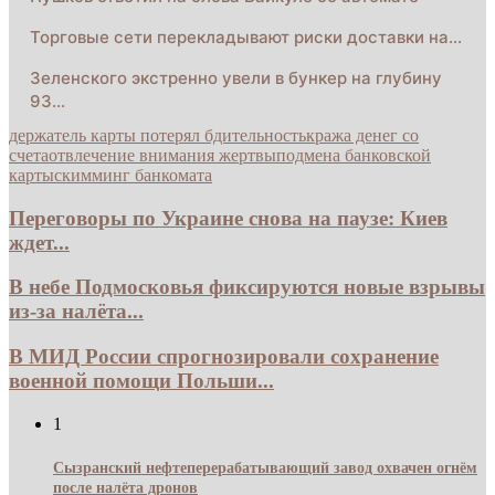
Торговые сети перекладывают риски доставки на…
Зеленского экстренно увели в бункер на глубину
93…
держатель карты потерял бдительность
кража денег со
счета
отвлечение внимания жертвы
подмена банковской
карты
скимминг банкомата
Переговоры по Украине снова на паузе: Киев
ждет...
В небе Подмосковья фиксируются новые взрывы
из-за налёта...
В МИД России спрогнозировали сохранение
военной помощи Польши...
1
Сызранский нефтеперерабатывающий завод охвачен огнём
после налёта дронов