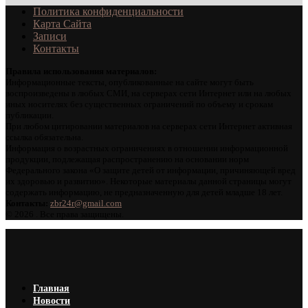
Политика конфиденциальности
Карта Сайта
Записи
Контакты
Правила использования материалов:
Информационные тексты, опубликованные на сайте могут быть
воспроизведены в любых СМИ, на серверах сети Интернет или на любых
иных носителях без существенных ограничений по объему и срокам
публикации.
При любом цитировании материалов на серверах сети Интернет активная
ссылка обязательна.
Информация о возрастных ограничениях в отношении информационной
продукции, подлежащая распространению на основании норм
Федерального закона «О защите детей от информации, причиняющей вред
их здоровью и развитию». Некоторые материалы данной страницы могут
содержать информацию, не предназначенную для детей младше 18 лет.
Контакты:
zbr24r@gmail.com
©
2026 . Все права защищены.
Главная
Новости