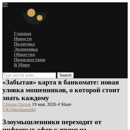
Главная
Новости
Политика
Экономика
Общество
Происшествия
В Мире
Search
«Забытая» карта в банкомате: новая
уловка мошенников, о которой стоит
знать каждому
Степан Орлов
19 мая, 2026
4
Share
VK
Odnoklassniki
Злоумышленники переходят от
цифровых афер к прямым