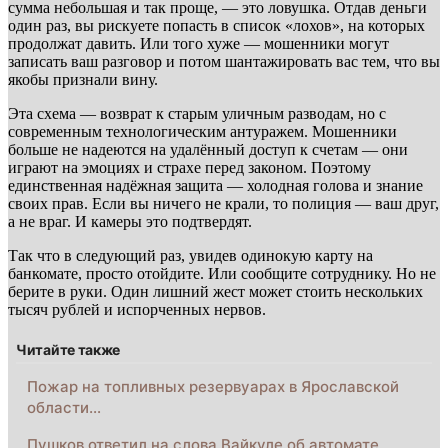
сумма небольшая и так проще, — это ловушка. Отдав деньги
один раз, вы рискуете попасть в список «лохов», на которых
продолжат давить. Или того хуже — мошенники могут
записать ваш разговор и потом шантажировать вас тем, что вы
якобы признали вину.
Эта схема — возврат к старым уличным разводам, но с
современным технологическим антуражем. Мошенники
больше не надеются на удалённый доступ к счетам — они
играют на эмоциях и страхе перед законом. Поэтому
единственная надёжная защита — холодная голова и знание
своих прав. Если вы ничего не крали, то полиция — ваш друг,
а не враг. И камеры это подтвердят.
Так что в следующий раз, увидев одинокую карту на
банкомате, просто отойдите. Или сообщите сотруднику. Но не
берите в руки. Один лишний жест может стоить нескольких
тысяч рублей и испорченных нервов.
Читайте также
Пожар на топливных резервуарах в Ярославской
области…
Пушков ответил на слова Вайкуле об автомате