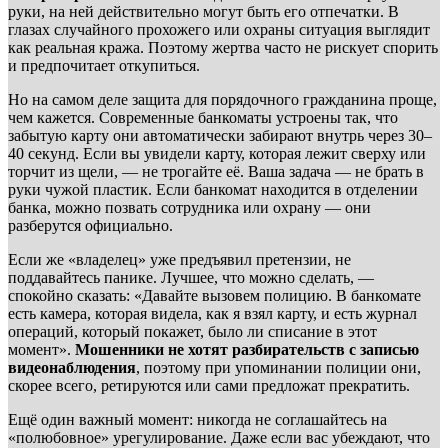
руки, на ней действительно могут быть его отпечатки. В
глазах случайного прохожего или охраны ситуация выглядит
как реальная кража. Поэтому жертва часто не рискует спорить
и предпочитает откупиться.
Но на самом деле защита для порядочного гражданина проще,
чем кажется. Современные банкоматы устроены так, что
забытую карту они автоматически забирают внутрь через 30–
40 секунд. Если вы увидели карту, которая лежит сверху или
торчит из щели, — не трогайте её. Ваша задача — не брать в
руки чужой пластик. Если банкомат находится в отделении
банка, можно позвать сотрудника или охрану — они
разберутся официально.
Если же «владелец» уже предъявил претензии, не
поддавайтесь панике. Лучшее, что можно сделать, —
спокойно сказать: «Давайте вызовем полицию. В банкомате
есть камера, которая видела, как я взял карту, и есть журнал
операций, который покажет, было ли списание в этот
момент».
Мошенники не хотят разбирательств с записью
видеонаблюдения
, поэтому при упоминании полиции они,
скорее всего, ретируются или сами предложат прекратить.
Ещё один важный момент: никогда не соглашайтесь на
«полюбовное» урегулирование. Даже если вас убеждают, что