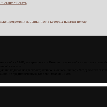
 и стоит ли ехать
янске прогремели взрывы, после которых начался пожар
ны в любых СМИ, на серверах сети Интернет или на любых иных носителях б
лка обязательна.
кции, подлежащая распространению на основании норм Федерального закона
цию, не предназначенную для детей младше 18 лет.