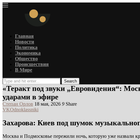
Главная
Новости
Политика
Экономика
Общество
Происшествия
В Мире
Search
«Теракт под звуки „Евровидения“: Мос
ударами в эфире
Степан Орлов
18 мая, 2026
9
Share
VK
Odnoklassniki
Захарова: Киев под шумок музыкальног
Москва и Подмосковье пережили ночь, которую уже назвали к