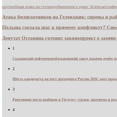
крупнейшая атака на столицу
обвинения в адрес Зеленского
офи
Атака беспилотников на Геленджик: сирены и раб
Польша сделала шаг к прямому конфликту? Сико
Депутат Останина готовит законопроект о замене 
1
Сызранский нефтеперерабатывающий завод охвачен огнём по
2
Шесть кандидатур на пост президента России 2026: кого про
3
Революция после выборов в Госдуму: страхи, прогнозы и реа
4