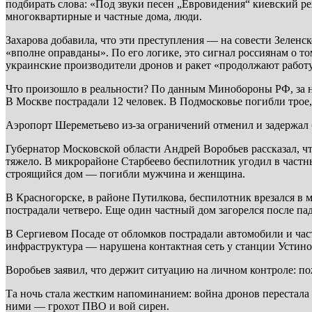
подбирать слова: «Под звуки песен „Евровидения“ киевский 
многоквартирные и частные дома, люди.
Захарова добавила, что эти преступления — на совести Зеленск
«вполне оправданы». По его логике, это сигнал россиянам о т
украинские производители дронов и ракет «продолжают работу
Что произошло в реальности? По данным Минобороны РФ, за но
В Москве пострадали 12 человек. В Подмосковье погибли трое
Аэропорт Шереметьево из-за ограничений отменил и задержал 
Губернатор Московской области Андрей Воробьев рассказал, 
тяжело. В микрорайоне Старбеево беспилотник угодил в частн
строящийся дом — погибли мужчина и женщина.
В Красногорске, в районе Путилкова, беспилотник врезался в
пострадали четверо. Еще один частный дом загорелся после п
В Сергиевом Посаде от обломков пострадали автомобили и ча
инфраструктура — нарушена контактная сеть у станции Устино
Воробьев заявил, что держит ситуацию на личном контроле: п
Та ночь стала жестким напоминанием: война дронов перестала 
ними — грохот ПВО и вой сирен.