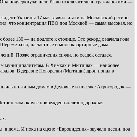
». Она подчеркнула: цели были исключительно гражданскими —
резидент Украины 17 мая заявил: атаки на Московский регион
метил, что концентрация ПВО под Москвой — самая высокая, но
олее 130 — на подлете к столице. Это рекорд с начала года.
 Шереметьево, на частные и многоквартирные дома.
лений. Позже ограничения сняли, но осадок остался.
льким муниципалитетам. В Химках и Мытищах — наиболее
завалов. В деревне Погорелки (Мытищи) дрон попал в
ришлись по жилым домам в Дедовске и поселке Агрогородок —
 Истринском округе повреждена железнодорожная
ах.
, в дома. И пока на сцене «Евровидения» звучали песни, под