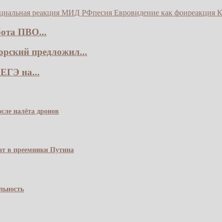
циальная реакция МИД РФ
песня Евровидение как фон
реакция К
ота ПВО...
рский предложил...
ЕГЭ на...
сле налёта дронов
чат в преемники Путина
льность