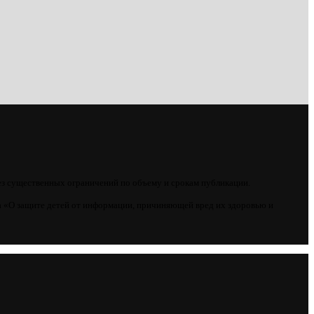
ез существенных ограничений по объему и срокам публикации.
 «О защите детей от информации, причиняющей вред их здоровью и