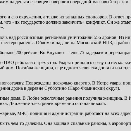
режим на деньги еэсовцев совершил очередной массовый теракт
ого и его окружения, а также их западных спонсоров. В ответ п
ом, что «их государство должно закончить» конфликт. Он же от
».
чь над российскими регионами уничтожили 556 дронов. Из них б
, шестеро ранены. Обломки падали на Московский НПЗ, в район
больше 200 рейсов. Во Внуково — еще 75 задержек и перенаправ
что ПВО работала с трех утра. Удары пришлись сразу по неско
ый дом. Погибла женщина, еще одного человека достали из-под 
 многоэтажку. Повреждены несколько квартир. В Истре удары п
адения дрона в деревне Субботино (Наро-Фоминский округ).
стные дома. В Лобне осколочные ранения получила женщина. В
вка. Движение электричек временно останавливали.
ожарные, МЧС, полиция и администрации работают на всех адрес
быть чем-то далеким. Она вошла в спальные районы, в аэропорты