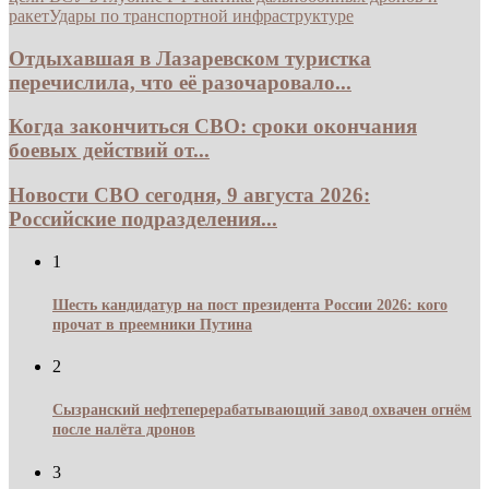
ракет
Удары по транспортной инфраструктуре
Отдыхавшая в Лазаревском туристка
перечислила, что её разочаровало...
Когда закончиться СВО: сроки окончания
боевых действий от...
Новости СВО сегодня, 9 августа 2026:
Российские подразделения...
1
Шесть кандидатур на пост президента России 2026: кого
прочат в преемники Путина
2
Сызранский нефтеперерабатывающий завод охвачен огнём
после налёта дронов
3