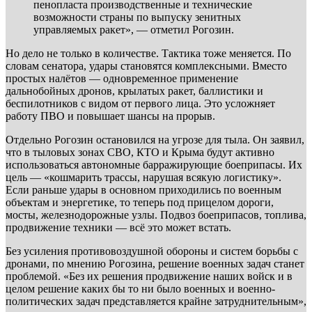
пенопласта производственные и технические
возможности страны по выпуску зенитных
управляемых ракет», — отметил Рогозин.
Но дело не только в количестве. Тактика тоже меняется. По
словам сенатора, удары становятся комплексными. Вместо
простых налётов — одновременное применение
дальнобойных дронов, крылатых ракет, баллистики и
беспилотников с видом от первого лица. Это усложняет
работу ПВО и повышает шансы на прорыв.
Отдельно Рогозин остановился на угрозе для тыла. Он заявил,
что в тыловых зонах СВО, КТО и Крыма будут активно
использоваться автономные барражирующие боеприпасы. Их
цель — «кошмарить трассы, нарушая всякую логистику».
Если раньше удары в основном приходились по военным
объектам и энергетике, то теперь под прицелом дороги,
мосты, железнодорожные узлы. Подвоз боеприпасов, топлива,
продвижение техники — всё это может встать.
Без усиления противовоздушной обороны и систем борьбы с
дронами, по мнению Рогозина, решение военных задач станет
проблемой. «Без их решения продвижение наших войск и в
целом решение каких бы то ни было военных и военно-
политических задач представляется крайне затруднительным»,