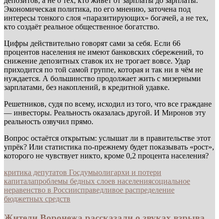
депозитов, а не о тех, кто живёт от зарплаты до зарплаты.
Экономическая политика, по его мнению, заточена под
интересы тонкого слоя «паразитирующих» богачей, а не тех,
кто создаёт реальное общественное богатство.
Цифры действительно говорят сами за себя. Если 66
процентов населения не имеют банковских сбережений, то
снижение депозитных ставок их не трогает вовсе. Удар
приходится по той самой группе, которая и так ни в чём не
нуждается. А большинство продолжает жить с мизерными
зарплатами, без накоплений, в кредитной удавке.
Решетников, судя по всему, исходил из того, что все граждане
— инвесторы. Реальность оказалась другой. И Миронов эту
реальность озвучил прямо.
Вопрос остаётся открытым: услышат ли в правительстве этот
упрёк? Или статистика по-прежнему будет показывать «рост»,
которого не чувствует никто, кроме 0,2 процента населения?
критика депутатов Госдумы
олигархи и потери
капитала
проблемы бедных слоев населения
социальное
неравенство в России
справедливое распределение
бюджетных средств
Жители Воронежа рассказали о звуках взрыва