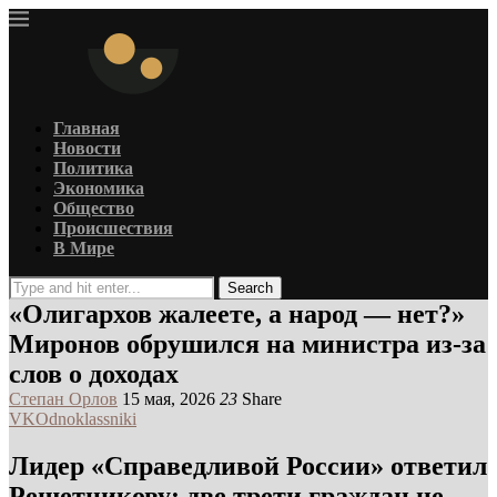
Главная
Новости
Политика
Экономика
Общество
Происшествия
В Мире
Search
«Олигархов жалеете, а народ — нет?»
Миронов обрушился на министра из‑за
слов о доходах
Степан Орлов
15 мая, 2026
23
Share
VK
Odnoklassniki
Лидер «Справедливой России» ответил
Решетникову: две трети граждан не