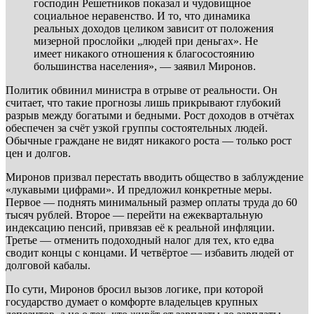
господин Решетников показал и чудовищное
социальное неравенство. И то, что динамика
реальных доходов целиком зависит от положения
мизерной прослойки „людей при деньгах». Не
имеет никакого отношения к благосостоянию
большинства населения», — заявил Миронов.
Политик обвинил министра в отрыве от реальности. Он
считает, что такие прогнозы лишь прикрывают глубокий
разрыв между богатыми и бедными. Рост доходов в отчётах
обеспечен за счёт узкой группы состоятельных людей.
Обычные граждане не видят никакого роста — только рост
цен и долгов.
Миронов призвал перестать вводить общество в заблуждение
«лукавыми цифрами». И предложил конкретные меры.
Первое — поднять минимальный размер оплаты труда до 60
тысяч рублей. Второе — перейти на ежеквартальную
индексацию пенсий, привязав её к реальной инфляции.
Третье — отменить подоходный налог для тех, кто едва
сводит концы с концами. И четвёртое — избавить людей от
долговой кабалы.
По сути, Миронов бросил вызов логике, при которой
государство думает о комфорте владельцев крупных