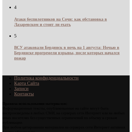
4
Атаки беспилотников на Сочи: как обстановка в
Лазаревском и стоит ли ехать
5
ВСУ атаковали Бердянск в ночь на 1 августа: Ночью в
Бердянске прогремели взрывы, после которых начался
пожар
Политика конфиденциальности
Карта Сайта
Записи
Контакты
Правила использования материалов:
Информационные тексты, опубликованные на сайте могут быть
воспроизведены в любых СМИ, на серверах сети Интернет или на любых
иных носителях без существенных ограничений по объему и срокам
публикации.
При любом цитировании материалов на серверах сети Интернет активная
ссылка обязательна.