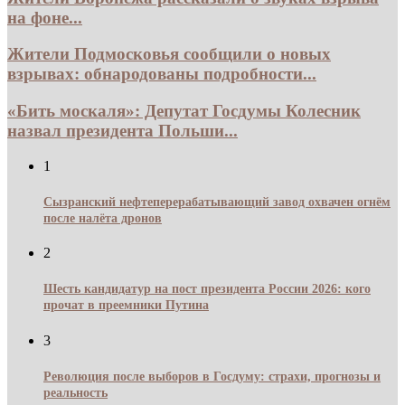
на фоне...
Жители Подмосковья сообщили о новых
взрывах: обнародованы подробности...
«Бить москаля»: Депутат Госдумы Колесник
назвал президента Польши...
1
Сызранский нефтеперерабатывающий завод охвачен огнём
после налёта дронов
2
Шесть кандидатур на пост президента России 2026: кого
прочат в преемники Путина
3
Революция после выборов в Госдуму: страхи, прогнозы и
реальность