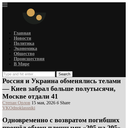
Главная
Новости
Политика
Экономика
Общество
Происшествия
В Мире
Search
Россия и Украина обменялись телами
— Киев забрал больше полутысячи,
Москве отдали 41
Степан Орлов
15 мая, 2026
6
Share
VK
Odnoklassniki
Одновременно с возвратом погибших
прошёл обмен пленными «205 на 205»