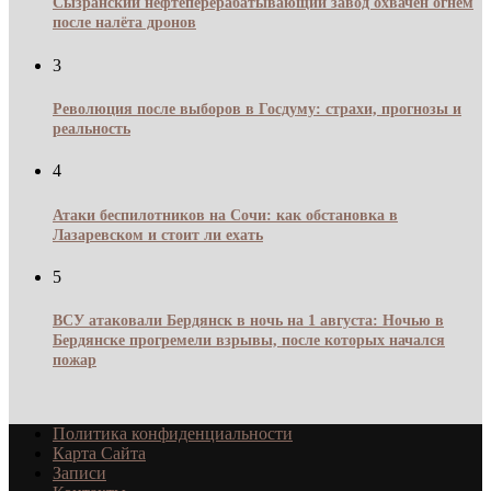
Сызранский нефтеперерабатывающий завод охвачен огнём
после налёта дронов
3
Революция после выборов в Госдуму: страхи, прогнозы и
реальность
4
Атаки беспилотников на Сочи: как обстановка в
Лазаревском и стоит ли ехать
5
ВСУ атаковали Бердянск в ночь на 1 августа: Ночью в
Бердянске прогремели взрывы, после которых начался
пожар
Политика конфиденциальности
Карта Сайта
Записи