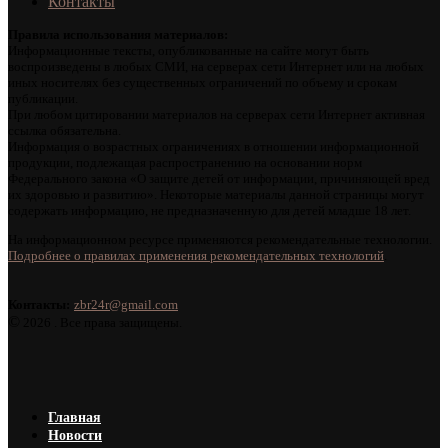
Контакты
Правила использования материалов:
Информационные тексты, опубликованные на сайте могут быть
воспроизведены в любых СМИ, на серверах сети Интернет или на любых
иных носителях без существенных ограничений по объему и срокам
публикации.
При любом цитировании материалов на серверах сети Интернет активная
ссылка обязательна.
Информация о возрастных ограничениях в отношении информационной
продукции, подлежащая распространению на основании норм
Федерального закона «О защите детей от информации, причиняющей вред
их здоровью и развитию». Некоторые материалы данной страницы могут
содержать информацию, не предназначенную для детей младше 18 лет.
На информационном ресурсе применяются рекомендательные технологии.
Подробнее о правилах применения рекомендательных технологий
.
Контакты:
zbr24r@gmail.com
©
2026 . Все права защищены.
Главная
Новости