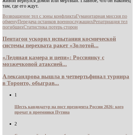
живой вернулся домой или мёртвый. Главное, что он наконец
там, где его ждут.
Возвращение тел с зоны конфликта
Гуманитарная миссия по
обмену
Передача останков военнослужащих
Репатриация тел
погибших
Статистика потерь сторон
Пентагон ускорил испытания космической
системы перехвата ракет «Золотой...
«Ледяная камера и цепи»: Россиянку с
мозжечковой атаксией...
Александрова вышла в четвертьфинал турнира
в Торонто, обыграв...
1
Шесть кандидатур на пост президента России 2026: кого
прочат в преемники Путина
2