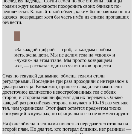
последняя надежда. Сотни семей по обе стороны границы
годами ждут возможности похоронить своих близких по-
человечески. Каждый такой обмен, каким бы неравным он ни
казался, возвращает хотя бы часть имён из списка пропавших
без вести.
«За каждой цифрой — гроб, за каждым гробом —
мать, жена, дети. Мы не делим тела на «своих» и
«чужих» на этом этапе. Мы просто возвращаем
их», — рассказал один из участников процесса.
Судя по текущей динамике, обмены телами стали
регулярными. Последние три раза проходили с интервалом в
два-три месяца. Возможно, процесс наладился: накоплено
достаточное количество невостребованных тел с обеих
сторон, и стороны нашли формат для их передачи. Однако
каждый раз российская сторона получает в 10–15 раз меньше
тел, чем украинская. Этот факт остаётся предметом тихих
спекуляций в кулуарах, но официально его не комментируют.
На фоне обмена пленными новость о передаче тел отошла на
второй план. Но для тех, кто потерял близких, нет разницы —