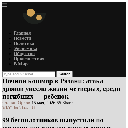
Главная
Новости
Политика
Экономика
Общество
Происшествия
В Мире
Search
Ночной кошмар в Рязани: атака
дронов унесла жизни четверых, среди
погибших — ребенок
Степан Орлов
15 мая, 2026
55
Share
VK
Odnoklassniki
99 беспилотников выпустили по
региону, пострадали жилые дома и