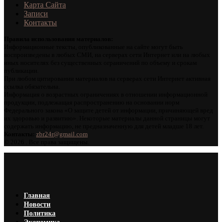
Карта Сайта
Записи
Контакты
Правила использования материалов:
Информационные тексты, опубликованные на сайте могут быть
воспроизведены в любых СМИ, на серверах сети Интернет или на любых
иных носителях без существенных ограничений по объему и срокам
публикации.
При любом цитировании материалов на серверах сети Интернет активная
ссылка обязательна.
Информация о возрастных ограничениях в отношении информационной
продукции, подлежащая распространению на основании норм
Федерального закона «О защите детей от информации, причиняющей вред
их здоровью и развитию». Некоторые материалы данной страницы могут
содержать информацию, не предназначенную для детей младше 18 лет.
Контакты:
zbr24r@gmail.com
©
2026 . Все права защищены.
Главная
Новости
Политика