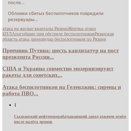
после…
Обломки сбитых беспилотников повредили
резервуары…
атака на жилые кварталы Рязани
Жертвы атаки
БПЛА
погибшие при обстреле беспилотников
Рязанская
область атака дронов
удар беспилотником по Рязани
Преемник Путина: шесть кандидатур на пост
президента России...
США и Украина совместно модернизируют
ракеты для советских...
Атака беспилотников на Геленджик: сирены и
работа ПВО...
1
Сызранский нефтеперерабатывающий завод охвачен огнём
после налёта дронов