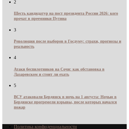
2
Шесть кандидатур на пост президента России 2026: кого
прочат в преемники Путина
3
Революция после выборов в Госдуму: страхи, прогнозы и
реальность
4
Атаки беспилотников на Сочи: как обстановка в
Лазаревском и стоит ли ехать
5
ВСУ атаковали Бердянск в ночь на 1 августа: Ночью в
Бердянске прогремели взрывы, после которых начался
пожар
Политика конфиденциальности