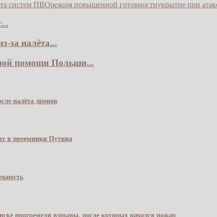
та систем ПВО
режим повышенной готовности
укрытие при ата
..
-за налёта...
ной помощи Польши...
сле налёта дронов
чат в преемники Путина
льность
янске прогремели взрывы, после которых начался пожар