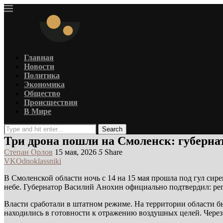
Главная
Новости
Политика
Экономика
Общество
Происшествия
В Мире
Search
Три дрона пошли на Смоленск: губерна
Степан Орлов
15 мая, 2026
5
Share
VK
Odnoklassniki
В Смоленской области ночь с 14 на 15 мая прошла под гул сир
небе. Губернатор Василий Анохин официально подтвердил: рег
Власти сработали в штатном режиме. На территории области 
находились в готовности к отражению воздушных целей. Через