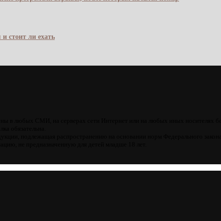
 и стоит ли ехать
ны в любых СМИ, на серверах сети Интернет или на любых иных носителях б
лка обязательна.
кции, подлежащая распространению на основании норм Федерального закона
цию, не предназначенную для детей младше 18 лет.