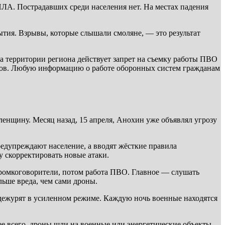
А. Пострадавших среди населения нет. На местах падения
рытия. Взрывы, которые слышали смоляне, — это результат
а территории региона действует запрет на съемку работы ПВО
иков. Любую информацию о работе оборонных систем гражданам
ленщину. Месяц назад, 15 апреля, Анохин уже объявлял угрозу
редупреждают население, а вводят жёсткие правила
 скорректировать новые атаки.
громкоговорители, потом работа ПВО. Главное — слушать
льше вреда, чем сами дроны.
дежурят в усиленном режиме. Каждую ночь военные находятся
 всего, дроны шли на военные или энергетические объекты,