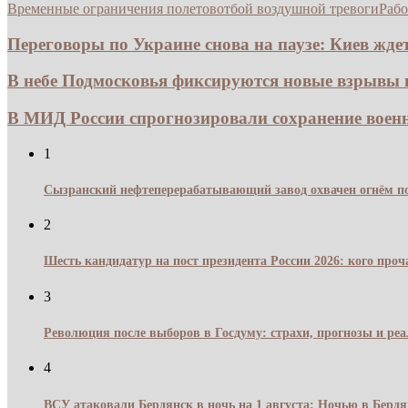
Временные ограничения полетов
отбой воздушной тревоги
Рабо
Переговоры по Украине снова на паузе: Киев ждет.
В небе Подмосковья фиксируются новые взрывы из
В МИД России спрогнозировали сохранение воен
1
Сызранский нефтеперерабатывающий завод охвачен огнём по
2
Шесть кандидатур на пост президента России 2026: кого про
3
Революция после выборов в Госдуму: страхи, прогнозы и реа
4
ВСУ атаковали Бердянск в ночь на 1 августа: Ночью в Берд