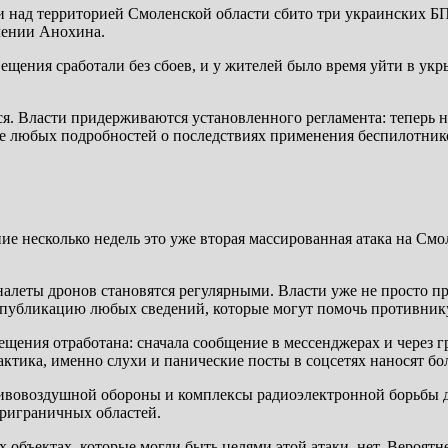
ад территорией Смоленской области сбито три украинских БПЛ
лении Анохина.
вещения сработали без сбоев, и у жителей было время уйти в ук
я. Власти придерживаются установленного регламента: теперь н
ние любых подробностей о последствиях применения беспилотн
ие несколько недель это уже вторая массированная атака на Смо
налеты дронов становятся регулярными. Власти уже не просто п
 публикацию любых сведений, которые могут помочь противнику
ещения отработана: сначала сообщение в мессенджерах и через 
ктика, именно слухи и панические посты в соцсетях наносят бо
отивовоздушной обороны и комплексы радиоэлектронной борьбы 
приграничных областей.
ъектах, которые могли быть целями этой атаки, нет. Вероятнее