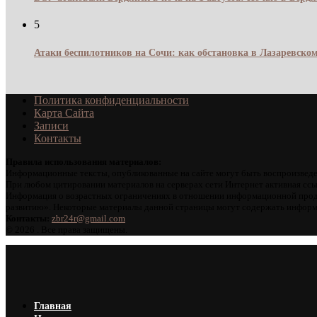
5
Атаки беспилотников на Сочи: как обстановка в Лазаревском
Политика конфиденциальности
Карта Сайта
Записи
Контакты
Правила использования материалов:
Информационные тексты, опубликованные на сайте могут быть воспроизведе
При любом цитировании материалов на серверах сети Интернет активная ссы
Информация о возрастных ограничениях в отношении информационной проду
развитию». Некоторые материалы данной страницы могут содержать информа
Контакты:
zbr24r@gmail.com
©
2026 . Все права защищены.
Главная