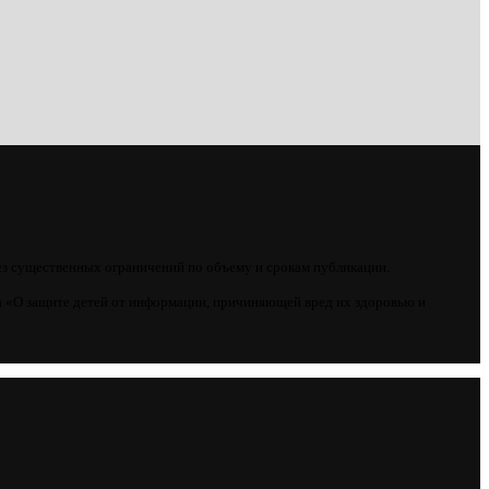
ез существенных ограничений по объему и срокам публикации.
 «О защите детей от информации, причиняющей вред их здоровью и