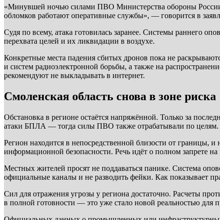
«Минувшей ночью силами ПВО Министерства обороны России н
обломков работают оперативные службы», — говорится в заяв
Судя по всему, атака готовилась заранее. Системы раннего опо
перехвата целей и их ликвидации в воздухе.
Конкретные места падения сбитых дронов пока не раскрываютс
и систем радиоэлектронной борьбы, а также на распростране
рекомендуют не выкладывать в интернет.
Смоленская область снова в зоне риска
Обстановка в регионе остаётся напряжённой. Только за последн
атаки БПЛА — тогда силы ПВО также отрабатывали по целям.
Регион находится в непосредственной близости от границы, и 
информационной безопасности. Речь идёт о полном запрете на
Местных жителей просят не поддаваться панике. Система опов
официальные каналы и не разводить фейки. Как показывает пра
Сил для отражения угрозы у региона достаточно. Расчеты пр
в полной готовности — это уже стало новой реальностью для 
Официальных данных о промышленных или инфраструктурных об