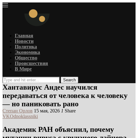
Главная
Новости
Политика
Экономика
Общество
Происшествия
В Мире
Search
Хантавирус Андес научился
передаваться от человека к человеку
— но паниковать рано
Степан Орлов
15 мая, 2026
1
Share
VK
Odnoklassniki
Академик РАН объяснил, почему
мутации вируса с круизного лайнера