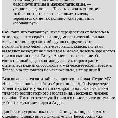
маловирулентным и малоконтагиозным, —
уточнил академик. — То есть заразить он может,
но болезнь протекает не слишком тяжело, и
передаётся он не так активно, как грипп или
коронавирус».
Сам факт, что хантавирус начал передаваться от человека к
человеку, — это серьёзный эпидемиологический сигнал.
Большинство вирусов этой группы циркулируют
исключительно через грызунов: мыши, крысы, полёвки
выделяют возбудителя с помётом и мочой, человек заражается
при вдыхании пыли. Вирус Андес — исключение. Он
единственный среди хантавирусов, у которого ранее
отмечалась редкая способность к межчеловеческой передаче.
Теперь она становится не исключением, а тенденцией.
Вспышка на круизном лайнере произошла 4 мая. Судно MV
Hondius выполняло рейс из Аргентины в Кабо-Верде через
Атлантику, когда у части пассажиров развились симптомы
тяжёлого респираторного заболевания. Несколько человек
погибли. Именно этот случай привлёк пристальное внимание
учёных к мутациям вируса Андес.
Для России угрозы пока нет — Онищенко подчеркнул это
отдельно. Однако вирус фиксируется в Белоруссии уже