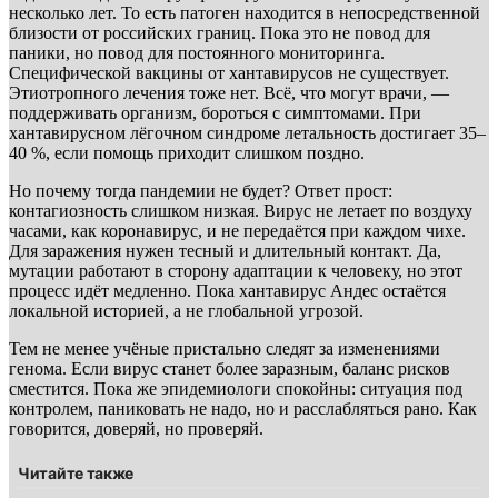
несколько лет. То есть патоген находится в непосредственной
близости от российских границ. Пока это не повод для
паники, но повод для постоянного мониторинга.
Специфической вакцины от хантавирусов не существует.
Этиотропного лечения тоже нет. Всё, что могут врачи, —
поддерживать организм, бороться с симптомами. При
хантавирусном лёгочном синдроме летальность достигает 35–
40 %, если помощь приходит слишком поздно.
Но почему тогда пандемии не будет? Ответ прост:
контагиозность слишком низкая. Вирус не летает по воздуху
часами, как коронавирус, и не передаётся при каждом чихе.
Для заражения нужен тесный и длительный контакт. Да,
мутации работают в сторону адаптации к человеку, но этот
процесс идёт медленно. Пока хантавирус Андес остаётся
локальной историей, а не глобальной угрозой.
Тем не менее учёные пристально следят за изменениями
генома. Если вирус станет более заразным, баланс рисков
сместится. Пока же эпидемиологи спокойны: ситуация под
контролем, паниковать не надо, но и расслабляться рано. Как
говорится, доверяй, но проверяй.
Читайте также