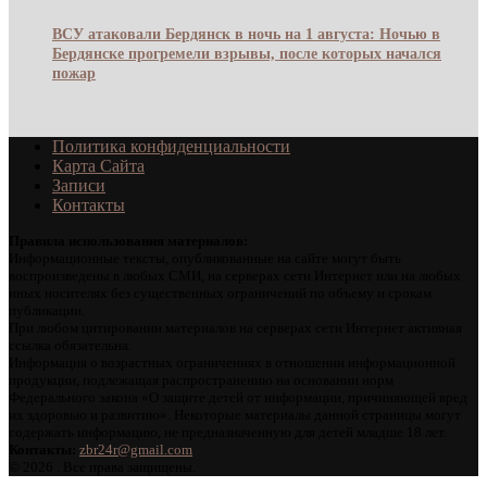
ВСУ атаковали Бердянск в ночь на 1 августа: Ночью в
Бердянске прогремели взрывы, после которых начался
пожар
Политика конфиденциальности
Карта Сайта
Записи
Контакты
Правила использования материалов:
Информационные тексты, опубликованные на сайте могут быть
воспроизведены в любых СМИ, на серверах сети Интернет или на любых
иных носителях без существенных ограничений по объему и срокам
публикации.
При любом цитировании материалов на серверах сети Интернет активная
ссылка обязательна.
Информация о возрастных ограничениях в отношении информационной
продукции, подлежащая распространению на основании норм
Федерального закона «О защите детей от информации, причиняющей вред
их здоровью и развитию». Некоторые материалы данной страницы могут
содержать информацию, не предназначенную для детей младше 18 лет.
Контакты:
zbr24r@gmail.com
©
2026 . Все права защищены.