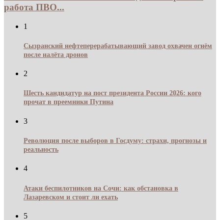
работа ПВО...
1
Сызранский нефтеперерабатывающий завод охвачен огнём
после налёта дронов
2
Шесть кандидатур на пост президента России 2026: кого
прочат в преемники Путина
3
Революция после выборов в Госдуму: страхи, прогнозы и
реальность
4
Атаки беспилотников на Сочи: как обстановка в
Лазаревском и стоит ли ехать
5