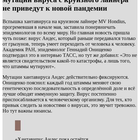
не приведут к новой пандемии
Вспышка хантавируса на круизном лайнере MV Hondius,
прогремевшая в начале мая, заставила понервничать
эпидемиологов по всему миру. Но главная новость пришла
чуть позже: вирус Андес, который раньше передавался только
от грызунов, теперь умеет переходить от человека к человеку.
Академик РАН, эпидемиолог Геннадий Онищенко
подтвердил это в интервью ТАСС, но тут же добавил: «Это не
является свидетельством какой-то катастрофы, а лишь того,
что штаммы мутируют».
Мутации хантавируса Андес действительно фиксируются.
Онищенко пояснил: каждый год штаммы меняют свою
генетическую последовательность в определённой доле и всё
лучше обходят иммунную защиту. Вирус постепенно
приспосабливается к человеческому организму. Для тех, кто
привык следить за новостями о вирусах, это звучит тревожно.
Но тут важны нюансы.
«Хантавирус Андес пока остаётся