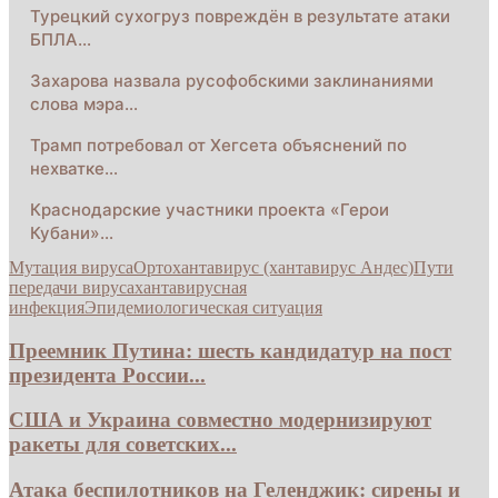
Турецкий сухогруз повреждён в результате атаки
БПЛА…
Захарова назвала русофобскими заклинаниями
слова мэра…
Трамп потребовал от Хегсета объяснений по
нехватке…
Краснодарские участники проекта «Герои
Кубани»…
Мутация вируса
Ортохантавирус (хантавирус Андес)
Пути
передачи вируса
хантавирусная
инфекция
Эпидемиологическая ситуация
Преемник Путина: шесть кандидатур на пост
президента России...
США и Украина совместно модернизируют
ракеты для советских...
Атака беспилотников на Геленджик: сирены и