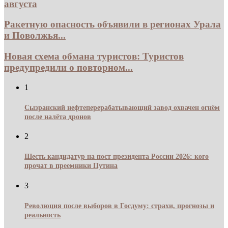
августа
Ракетную опасность объявили в регионах Урала
и Поволжья...
Новая схема обмана туристов: Туристов
предупредили о повторном...
1
Сызранский нефтеперерабатывающий завод охвачен огнём
после налёта дронов
2
Шесть кандидатур на пост президента России 2026: кого
прочат в преемники Путина
3
Революция после выборов в Госдуму: страхи, прогнозы и
реальность