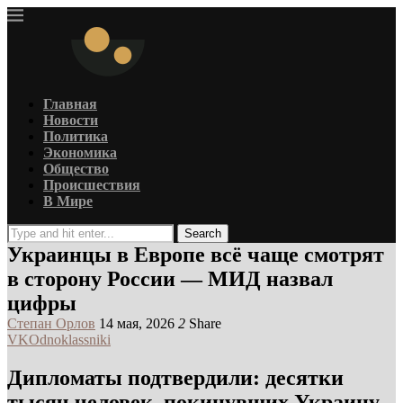
Главная
Новости
Политика
Экономика
Общество
Происшествия
В Мире
Search
Украинцы в Европе всё чаще смотрят
в сторону России — МИД назвал
цифры
Степан Орлов
14 мая, 2026
2
Share
VK
Odnoklassniki
Дипломаты подтвердили: десятки
тысяч человек, покинувших Украину