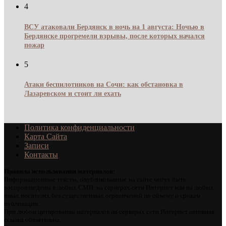
4
ВСУ атаковали Бердянск в ночь на 1 августа: Ночью в
Бердянске прогремели взрывы, после которых начался
пожар
5
Атаки беспилотников на Сочи: как обстановка в
Лазаревском и стоит ли ехать
Политика конфиденциальности
Карта Сайта
Записи
Контакты
Правила использования материалов:
Информационные тексты, опубликованные на сайте могут быть
воспроизведены в любых СМИ, на серверах сети Интернет или на любых
иных носителях без существенных ограничений по объему и срокам
публикации.
При любом цитировании материалов на серверах сети Интернет активная
ссылка обязательна.