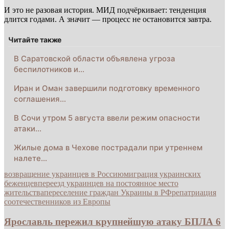
И это не разовая история. МИД подчёркивает: тенденция
длится годами. А значит — процесс не остановится завтра.
Читайте также
В Саратовской области объявлена угроза
беспилотников и…
Иран и Оман завершили подготовку временного
соглашения…
В Сочи утром 5 августа ввели режим опасности
атаки…
Жилые дома в Чехове пострадали при утреннем
налете…
возвращение украинцев в Россию
миграция украинских
беженцев
переезд украинцев на постоянное место
жительства
переселение граждан Украины в РФ
репатриация
соотечественников из Европы
Ярославль пережил крупнейшую атаку БПЛА 6