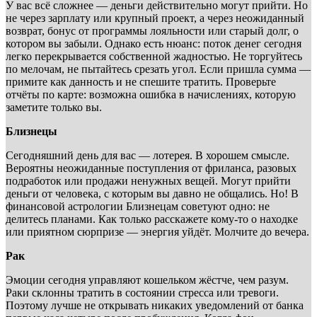
У вас всё сложнее — деньги действительно могут прийти. Но
не через зарплату или крупный проект, а через неожиданный
возврат, бонус от программы лояльности или старый долг, о
котором вы забыли. Однако есть нюанс: поток денег сегодня
легко перекрывается собственной жадностью. Не торгуйтесь
по мелочам, не пытайтесь срезать угол. Если пришла сумма —
примите как данность и не спешите тратить. Проверьте
отчёты по карте: возможна ошибка в начислениях, которую
заметите только вы.
Близнецы
Сегодняшний день для вас — лотерея. В хорошем смысле.
Вероятны неожиданные поступления от фриланса, разовых
подработок или продажи ненужных вещей. Могут прийти
деньги от человека, с которым вы давно не общались. Но! В
финансовой астрологии Близнецам советуют одно: не
делитесь планами. Как только расскажете кому-то о находке
или приятном сюрпризе — энергия уйдёт. Молчите до вечера.
Рак
Эмоции сегодня управляют кошельком жёстче, чем разум.
Раки склонны тратить в состоянии стресса или тревоги.
Поэтому лучше не открывать никаких уведомлений от банка