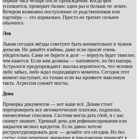
первые часа четыре после пробуждения. Когда фон
успокоится, проверьте баланс один раз и больше не лезьте.
Вечером возможно поступление от родственников или
партнёра — это нормально. Просто не тратьте сильнее
обычного.
Лев
Львам сегодня звёзды советуют быть внимательнее к чужим
деньгам. Не давайте взаймы, даже если просят очень
убедительно. Сами не берите в долг — вернуть будет тяжелее,
чем кажется. Если вам должны — напомните, но без напора.
Астрологи предупреждают: высока вероятность, что человек
либо забыл, либо ждал подходящего момента. Сегодня этот
момент наступает, но только если вы проявите максимум
такта. Агрессия сожжёт мосты.
Дева
Проверка документов — вот ваше всё. Девам стоит
перепроверить все автоматические платежи, подписки,
ежемесячные списания. Система могла дать сбой, и с вас
снимут лишнее. Удачный день для рефинансирования или
закрытия мелких кредитов. Если давно хотели
реструктуризировать долг — делайте это сегодня. Но без
суеты: одно неверное движение в приложении приведёт к