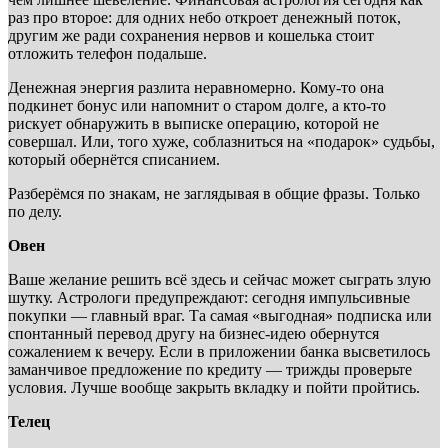
раз про второе: для одних небо откроет денежный поток,
другим же ради сохранения нервов и кошелька стоит
отложить телефон подальше.
Денежная энергия разлита неравномерно. Кому-то она
подкинет бонус или напомнит о старом долге, а кто-то
рискует обнаружить в выписке операцию, которой не
совершал. Или, того хуже, соблазниться на «подарок» судьбы,
который обернётся списанием.
Разберёмся по знакам, не заглядывая в общие фразы. Только
по делу.
Овен
Ваше желание решить всё здесь и сейчас может сыграть злую
шутку. Астрологи предупреждают: сегодня импульсивные
покупки — главный враг. Та самая «выгодная» подписка или
спонтанный перевод другу на бизнес-идею обернутся
сожалением к вечеру. Если в приложении банка высветилось
заманчивое предложение по кредиту — трижды проверьте
условия. Лучше вообще закрыть вкладку и пойти пройтись.
Телец