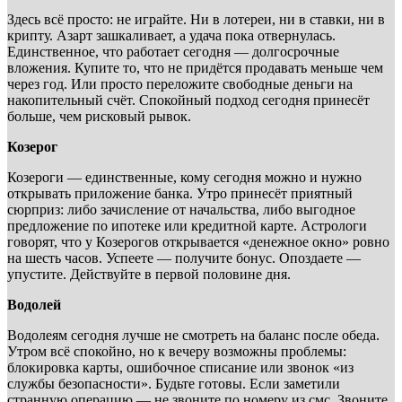
Здесь всё просто: не играйте. Ни в лотереи, ни в ставки, ни в
крипту. Азарт зашкаливает, а удача пока отвернулась.
Единственное, что работает сегодня — долгосрочные
вложения. Купите то, что не придётся продавать меньше чем
через год. Или просто переложите свободные деньги на
накопительный счёт. Спокойный подход сегодня принесёт
больше, чем рисковый рывок.
Козерог
Козероги — единственные, кому сегодня можно и нужно
открывать приложение банка. Утро принесёт приятный
сюрприз: либо зачисление от начальства, либо выгодное
предложение по ипотеке или кредитной карте. Астрологи
говорят, что у Козерогов открывается «денежное окно» ровно
на шесть часов. Успеете — получите бонус. Опоздаете —
упустите. Действуйте в первой половине дня.
Водолей
Водолеям сегодня лучше не смотреть на баланс после обеда.
Утром всё спокойно, но к вечеру возможны проблемы:
блокировка карты, ошибочное списание или звонок «из
службы безопасности». Будьте готовы. Если заметили
странную операцию — не звоните по номеру из смс. Звоните