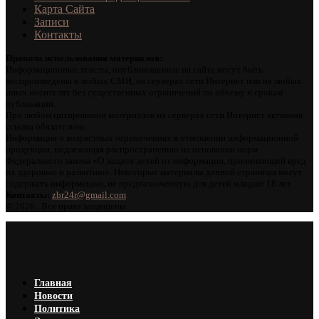
Карта Сайта
Записи
Контакты
Правила использования материалов:
Информационные тексты, опубликованные на сайте могут быть
воспроизведены в любых СМИ, на серверах сети Интернет или на любых
иных носителях без существенных ограничений по объему и срокам
публикации.
При любом цитировании материалов на серверах сети Интернет активная
ссылка обязательна.
Информация о возрастных ограничениях в отношении информационной
продукции, подлежащая распространению на основании норм
Федерального закона «О защите детей от информации, причиняющей вред
их здоровью и развитию». Некоторые материалы данной страницы могут
содержать информацию, не предназначенную для детей младше 18 лет.
Контакты:
zbr24r@gmail.com
©
2026 . Все права защищены.
Главная
Новости
Политика