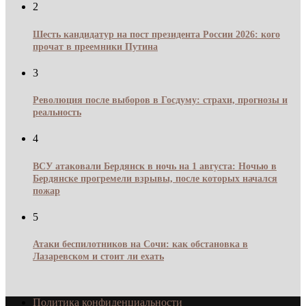
2
Шесть кандидатур на пост президента России 2026: кого
прочат в преемники Путина
3
Революция после выборов в Госдуму: страхи, прогнозы и
реальность
4
ВСУ атаковали Бердянск в ночь на 1 августа: Ночью в
Бердянске прогремели взрывы, после которых начался
пожар
5
Атаки беспилотников на Сочи: как обстановка в
Лазаревском и стоит ли ехать
Политика конфиденциальности