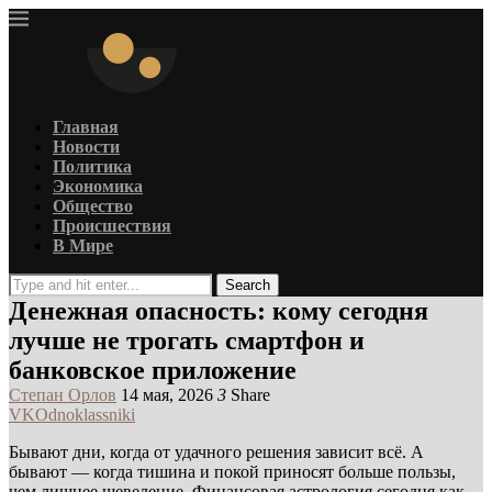
Главная
Новости
Политика
Экономика
Общество
Происшествия
В Мире
Search
Денежная опасность: кому сегодня
лучше не трогать смартфон и
банковское приложение
Степан Орлов
14 мая, 2026
3
Share
VK
Odnoklassniki
Бывают дни, когда от удачного решения зависит всё. А
бывают — когда тишина и покой приносят больше пользы,
чем лишнее шевеление. Финансовая астрология сегодня как