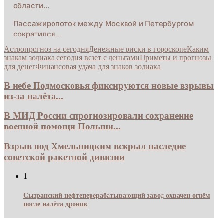
области…
Пассажиропоток между Москвой и Петербургом
сократился…
Астропрогноз на сегодня
Денежные риски в гороскопе
Каким
знакам зодиака сегодня везет с деньгами
Приметы и прогнозы
для денег
Финансовая удача для знаков зодиака
В небе Подмосковья фиксируются новые взрывы
из-за налёта...
В МИД России спрогнозировали сохранение
военной помощи Польши...
Взрыв под Хмельницким вскрыл наследие
советской ракетной дивизии
1
Сызранский нефтеперерабатывающий завод охвачен огнём
после налёта дронов