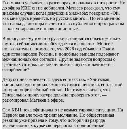
Его можно услышать в разговорах, в роликах в интернете. Но
до эфира КВН он не добирался. Матвеев рассказал, что ему
знакомы случаи, когда девушки в хиджабах говорили: «Ой,
как мне здесь нравится, но русских много». По его мнению,
эти слова давно пора вычистить из публичного пространства
— как устаревшие и провокационные.
Вопрос, почему именно русские становятся объектом таких
шуток, сейчас активно обсуждается в соцсетях. Многие
пользователи напоминают, что 2026 год объявлен Годом
единства народов России, и подобные выпады подрывают
межнациональное согласие. Другие задаются вопросом о
границах сатиры: где заканчивается шутка и начинается
оскорбление?
Депутат не сомневается: здесь есть состав. «Учитывая
национальную принадлежность самого шутника, есть в этой
истории определённый состав. Поэтому я считаю, что
Генеральная прокуратура должна проверить это», —
резюмировал Матвеев в эфире.
Сам КВН пока официально не комментировал ситуацию. На
Первом канале тоже хранят молчание. Но общественная
реакция уже привела к тому, что история из разряда
телевизионных курьёзов переросла в полноценный