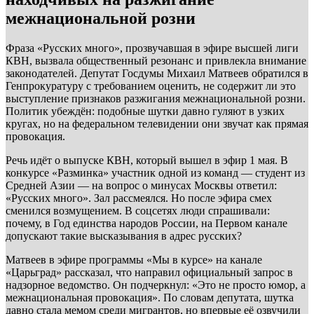
межнациональной розни
Фраза «Русских много», прозвучавшая в эфире высшей лиги
КВН, вызвала общественный резонанс и привлекла внимание
законодателей. Депутат Госдумы Михаил Матвеев обратился в
Генпрокуратуру с требованием оценить, не содержит ли это
выступление признаков разжигания межнациональной розни.
Политик убеждён: подобные шутки давно гуляют в узких
кругах, но на федеральном телевидении они звучат как прямая
провокация.
Речь идёт о выпуске КВН, который вышел в эфир 1 мая. В
конкурсе «Разминка» участник одной из команд — студент из
Средней Азии — на вопрос о минусах Москвы ответил:
«Русских много». Зал рассмеялся. Но после эфира смех
сменился возмущением. В соцсетях люди спрашивали:
почему, в Год единства народов России, на Первом канале
допускают такие высказывания в адрес русских?
Матвеев в эфире программы «Мы в курсе» на канале
«Царьград» рассказал, что направил официальный запрос в
надзорное ведомство. Он подчеркнул: «Это не просто юмор, а
межнациональная провокация». По словам депутата, шутка
давно стала мемом среди мигрантов, но впервые её озвучили