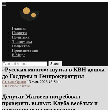
Главная
Новости
Политика
Экономика
Общество
Происшествия
В Мире
Search
«Русских много»: шутка в КВН дошла
до Госдумы и Генпрокуратуры
Степан Орлов
13 мая, 2026
13
Share
VK
Odnoklassniki
Депутат Матвеев потребовал
проверить выпуск Клуба весёлых и
находчивых на разжигание