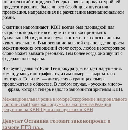
политический инцидент. Теперь слово за прокуратурой: ей
предстоит решить, была ли это безобидная шутка или
провокация, направленная на разжигание межнациональной
розни.
Скептики напоминают: КВН всегда был площадкой для
острого юмора, и не все шутки стоит воспринимать
буквально. Но в данном случае контекст оказался слишком
чувствительным. В многонациональной стране, где вопросы
межэтнических отношений стоят остро, любое неосторожное
слово может вызвать резонанс. Тем более когда оно звучит с
федерального экрана.
Что будет дальше? Если Генпрокуратура найдёт нарушения,
команду могут оштрафовать, а сам номер — вырезать из
повторов. Если нет — дискуссия о границах юмора
продолжится в обществе. В любом случае, «русских много»
— фраза, которая теперь надолго запомнится зрителям КВН.
Межнациональная рознь в юморе
Оскорбление национального
достоинства
Проверка Госдумы на экстремизм
Реакция
депутатов на КВН
Шутки про русских в КВН
Депутат Останина готовит законопроект о
замене ЕГЭ на...