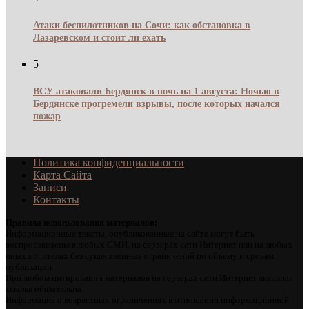
Атаки беспилотников на Сочи: как обстановка в
Лазаревском и стоит ли ехать
5
ВСУ атаковали Бердянск в ночь на 1 августа: Ночью в
Бердянске прогремели взрывы, после которых начался
пожар
Политика конфиденциальности
Карта Сайта
Записи
Контакты
Правила использования материалов:
Информационные тексты, опубликованные на сайте могут быть
воспроизведены в любых СМИ, на серверах сети Интернет или на любых
иных носителях без существенных ограничений по объему и срокам
публикации.
При любом цитировании материалов на серверах сети Интернет активная
ссылка обязательна.
Информация о возрастных ограничениях в отношении информационной