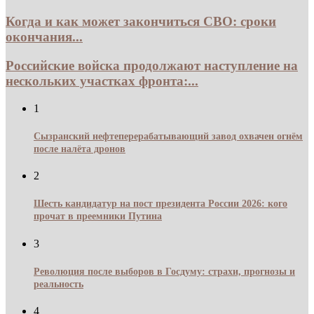
Когда и как может закончиться СВО: сроки
окончания...
Российские войска продолжают наступление на
нескольких участках фронта:...
1
Сызранский нефтеперерабатывающий завод охвачен огнём
после налёта дронов
2
Шесть кандидатур на пост президента России 2026: кого
прочат в преемники Путина
3
Революция после выборов в Госдуму: страхи, прогнозы и
реальность
4