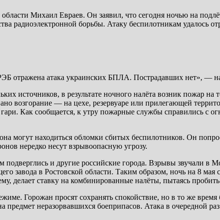
ласти Михаил Евраев. Он заявил, что сегодня ночью на подлёт
тва радиоэлектронной борьбы. Атаку беспилотникам удалось отр
ЭБ отражена атака украинских БПЛА. Пострадавших нет», — нап
ьких источников, в результате ночного налёта возник пожар на
ано возгорание — на цехе, резервуаре или прилегающей террит
 гари. Как сообщается, к утру пожарные службы справились с 
она могут находиться обломки сбитых беспилотников. Он попрос
ронов нередко несут взрывоопасную угрозу.
ам подверглись и другие российские города. Взрывы звучали в М
о завода в Ростовской области. Таким образом, ночь на 8 мая 
ему, делает ставку на комбинированные налёты, пытаясь пробит
ежиме. Горожан просят сохранять спокойствие, но в то же врем
предмет неразорвавшихся боеприпасов. Атака в очередной раз 