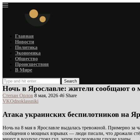
Главная
Новости
Политика
Экономика
Общество
Происшествия
В Мире
Search
Ночь в Ярославле: жители сообщают о
Степан Орлов
8 мая, 2026
46
Share
VK
Odnoklassniki
Атака украинских беспилотников на Я
Ночь на 8 мая в Ярославле выдалась тревожной. Примерно за 
сообщения о мощных взрывах — люди писали, что дрожали стёк
минут в воздухе стоял гул, затем последовали глухие удары.