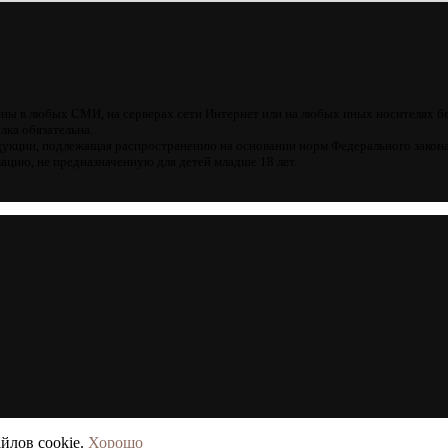
ны в любых СМИ, на серверах сети Интернет или на любых иных носителях б
лка обязательна.
кции, подлежащая распространению на основании норм Федерального закона
цию, не предназначенную для детей младше 18 лет.
йлов cookie.
Хорошо