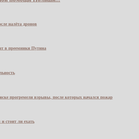
сле налёта дронов
чат в преемники Путина
льность
янске прогремели взрывы, после которых начался пожар
 и стоит ли ехать