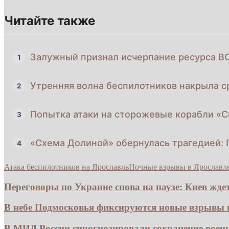
Читайте также
Залужный признал исчерпание ресурса В
1
Утренняя волна беспилотников накрыла с
2
Попытка атаки на сторожевые корабли «
3
«Схема Долиной» обернулась трагедией:
4
Атака беспилотников на Ярославль
Ночные взрывы в Ярославле
Переговоры по Украине снова на паузе: Киев ждет.
В небе Подмосковья фиксируются новые взрывы из
В МИД России спрогнозировали сохранение воен