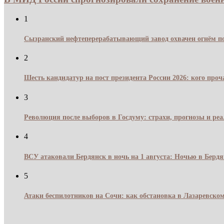
1
Сызранский нефтеперерабатывающий завод охвачен огнём по
2
Шесть кандидатур на пост президента России 2026: кого про
3
Революция после выборов в Госдуму: страхи, прогнозы и реа
4
ВСУ атаковали Бердянск в ночь на 1 августа: Ночью в Берд
5
Атаки беспилотников на Сочи: как обстановка в Лазаревском