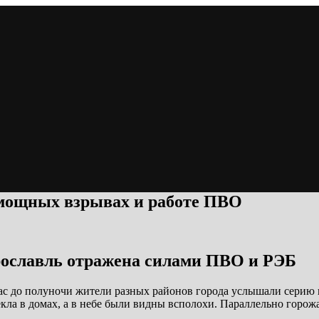
 мощных взрывах и работе ПВО
рославль отражена силами ПВО и РЭБ
час до полуночи жители разных районов города услышали серию 
ла в домах, а в небе были видны всполохи. Параллельно горож