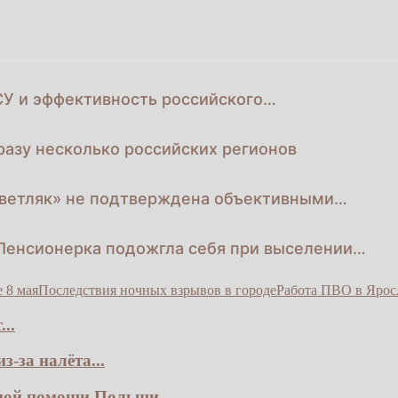
СУ и эффективность российского…
разу несколько российских регионов
Светляк» не подтверждена объективными…
 Пенсионерка подожгла себя при выселении…
 8 мая
Последствия ночных взрывов в городе
Работа ПВО в Ярос
..
-за налёта...
ной помощи Польши...