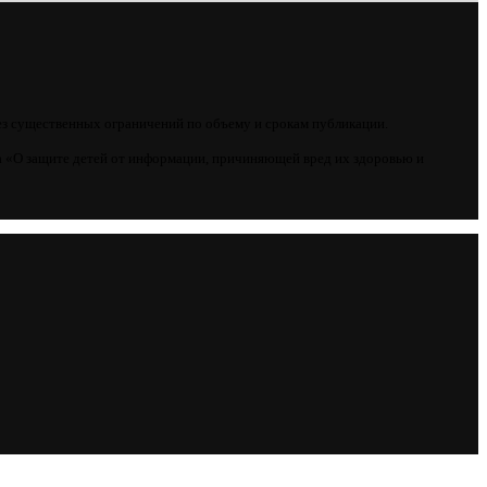
ез существенных ограничений по объему и срокам публикации.
 «О защите детей от информации, причиняющей вред их здоровью и