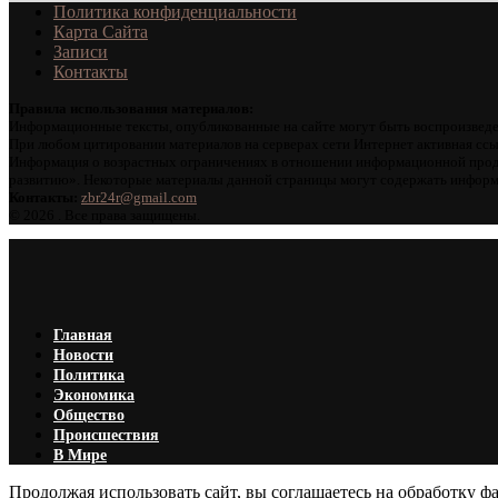
Политика конфиденциальности
Карта Сайта
Записи
Контакты
Правила использования материалов:
Информационные тексты, опубликованные на сайте могут быть воспроизведе
При любом цитировании материалов на серверах сети Интернет активная ссы
Информация о возрастных ограничениях в отношении информационной проду
развитию». Некоторые материалы данной страницы могут содержать информа
Контакты:
zbr24r@gmail.com
©
2026 . Все права защищены.
Главная
Новости
Политика
Экономика
Общество
Происшествия
В Мире
Продолжая использовать сайт, вы соглашаетесь на обработку фа