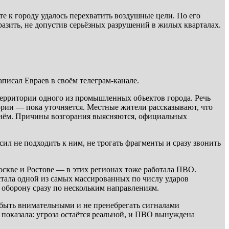
е к городу удалось перехватить воздушные цели. По его
азить, не допустив серьёзных разрушений в жилых кварталах.
исал Евраев в своём телеграм-канале.
 территории одного из промышленных объектов города. Речь
ории — пока уточняется. Местные жители рассказывают, что
огнём. Причины возгорания выясняются, официальных
ил не подходить к ним, не трогать фрагменты и сразу звонить
оскве и Ростове — в этих регионах тоже работала ПВО.
стала одной из самых массированных по числу ударов
ь оборону сразу по нескольким направлениям.
я быть внимательными и не пренебрегать сигналами
показала: угроза остаётся реальной, и ПВО вынуждена