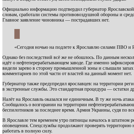
Официально информацию подтвердил губернатор Ярославской об
словам, сработали системы противовоздушной обороны и средс
Главное заявление чиновника — пострадавших нет.
«Сегодня ночью на подлете к Ярославлю силами ПВО и Р
Однако без последствий всё же не обошлось. По данным нескол
идёт о нефтеперерабатывающем заводе. Где именно зафиксиров
видели зарево в сторону промышленной зоны и слышали запах
комментариев по этой части от властей на данный момент нет.
Губернатор также предупредил ярославцев: на территории реги
в экстренные службы. Это стандартная процедура — остатки д
Налёт на Ярославль оказался не единичным. В ту же ночь атак
Сообщалось о возгорании на территории нефтеперерабатывающег
беспилотников за последнее время. Армия Украины, судя по вс
В Ярославле тем временем утро пятницы началось в штатном р
оповещения. Спецслужбы продолжают проверять территорию на 
работать в полную силу.