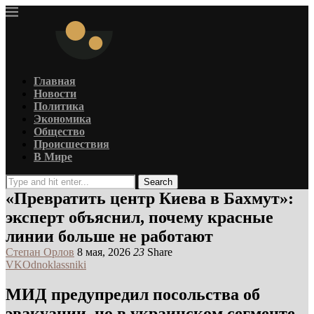
Главная
Новости
Политика
Экономика
Общество
Происшествия
В Мире
Search
«Превратить центр Киева в Бахмут»:
эксперт объяснил, почему красные
линии больше не работают
Степан Орлов
8 мая, 2026
23
Share
VK
Odnoklassniki
МИД предупредил посольства об
эвакуации, но в украинском сегменте