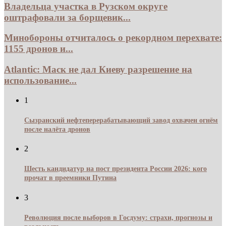
Владельца участка в Рузском округе
оштрафовали за борщевик...
Минобороны отчиталось о рекордном перехвате:
1155 дронов и...
Atlantic: Маск не дал Киеву разрешение на
использование...
1
Сызранский нефтеперерабатывающий завод охвачен огнём
после налёта дронов
2
Шесть кандидатур на пост президента России 2026: кого
прочат в преемники Путина
3
Революция после выборов в Госдуму: страхи, прогнозы и