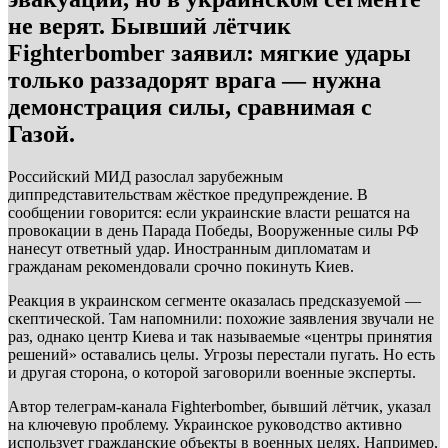
не верят. Бывший лётчик
Fighterbomber заявил: мягкие удары
только раззадорят врага — нужна
демонстрация силы, сравнимая с
Газой.
Российский МИД разослал зарубежным
диппредставительствам жёсткое предупреждение. В
сообщении говорится: если украинские власти решатся на
провокации в день Парада Победы, Вооруженные силы РФ
нанесут ответный удар. Иностранным дипломатам и
гражданам рекомендовали срочно покинуть Киев.
Реакция в украинском сегменте оказалась предсказуемой —
скептической. Там напомнили: похожие заявления звучали не
раз, однако центр Киева и так называемые «центры принятия
решений» оставались целы. Угрозы перестали пугать. Но есть
и другая сторона, о которой заговорили военные эксперты.
Автор телеграм-канала Fighterbomber, бывший лётчик, указал
на ключевую проблему. Украинское руководство активно
использует гражданские объекты в военных целях. Например,