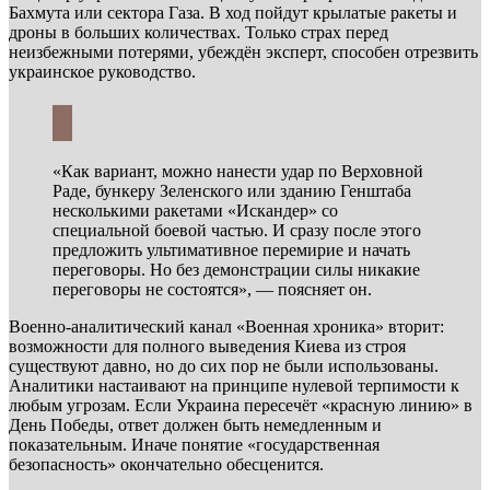
Бахмута или сектора Газа. В ход пойдут крылатые ракеты и
дроны в больших количествах. Только страх перед
неизбежными потерями, убеждён эксперт, способен отрезвить
украинское руководство.
«Как вариант, можно нанести удар по Верховной
Раде, бункеру Зеленского или зданию Генштаба
несколькими ракетами «Искандер» со
специальной боевой частью. И сразу после этого
предложить ультимативное перемирие и начать
переговоры. Но без демонстрации силы никакие
переговоры не состоятся», — поясняет он.
Военно-аналитический канал «Военная хроника» вторит:
возможности для полного выведения Киева из строя
существуют давно, но до сих пор не были использованы.
Аналитики настаивают на принципе нулевой терпимости к
любым угрозам. Если Украина пересечёт «красную линию» в
День Победы, ответ должен быть немедленным и
показательным. Иначе понятие «государственная
безопасность» окончательно обесценится.