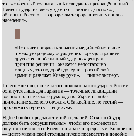
тот же военный госпиталь в Киеве давно превращён в штаб.
Нанести удар по такому зданию — значит дать повод
обвинить Россию в «варварском терроре против мирного
населения».
«Не стоит придавать значения медийной истерике
и международному осуждению. Гораздо страшнее
другое: если обещанный удар по «центрам
принятия решений» окажется недостаточно
мощным, это подорвёт доверие к российской
армии и развяжет Киеву руки», — пишет эксперт.
По его мнению, после такого половинчатого удара у России
останутся лишь два варианта — точечные ликвидации
военно-политического руководства Украины либо
применение ядерного оружия. Оба крайние, но третий —
продолжить терпеть — ещё хуже.
Fighterbomber предлагает иной сценарий. Ответный удар
должен быть сокрушительным, чтобы его последствия
ощутили не только в Киеве, но и за его пределами. Конкретно
— центр украинской столицы нужно превратить в подобие