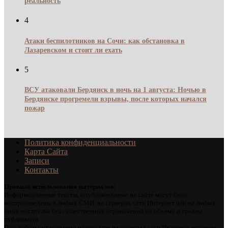
реальность
4
Атаки беспилотников на Сочи: как обстановка в
Лазаревском и стоит ли ехать
5
ВСУ атаковали Бердянск в ночь на 1 августа: Ночью в
Бердянске прогремели взрывы, после которых начался
пожар
Политика конфиденциальности
Карта Сайта
Записи
Контакты
Правила использования материалов:
Информационные тексты, опубликованные на сайте могут быть
воспроизведены в любых СМИ, на серверах сети Интернет или на любых
иных носителях без существенных ограничений по объему и срокам
публикации.
При любом цитировании материалов на серверах сети Интернет активная