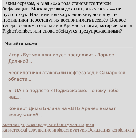
Таким образом, 9 Мая 2026 года становится точкой
бифуркации. Москва должна доказать, что угрозы — не
пустой звук. Иначе не только украинские, но и другие
противники перестанут их воспринимать всерьёз. Вопрос
теперь в одном: готовы ли в Кремле к шагам, которые назвал
Fighterbomber, или снова обойдутся предупреждениями?
Читайте также
Игорь Бутман планирует предложить Ларисе
Долиной…
Беспилотники атаковали нефтезавод в Самарской
области…
БПЛА на подлёте к Подмосковью: Почему небо
над…
Концерт Димы Билана на «ВТБ Арене» вызвал
волну жалоб…
военная угроза
городские бои
гуманитарная
катастрофа
Разрушение инфраструктуры
Эскалация конфликта