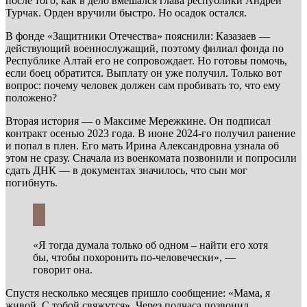
после того, как в дело вмешался глава республики Андрей
Турчак. Орден вручили быстро. Но осадок остался.
В фонде «Защитники Отечества» пояснили: Казазаев —
действующий военнослужащий, поэтому филиал фонда по
Республике Алтай его не сопровождает. Но готовы помочь,
если боец обратится. Выплату он уже получил. Только вот
вопрос: почему человек должен сам пробивать то, что ему
положено?
Вторая история — о Максиме Мережкине. Он подписал
контракт осенью 2023 года. В июне 2024-го получил ранение
и попал в плен. Его мать Ирина Александровна узнала об
этом не сразу. Сначала из военкомата позвонили и попросили
сдать ДНК — в документах значилось, что сын мог
погибнуть.
«Я тогда думала только об одном – найти его хотя
бы, чтобы похоронить по-человечески», —
говорит она.
Спустя несколько месяцев пришло сообщение: «Мама, я
живой. С тобой свяжутся». Через полчаса позвонил