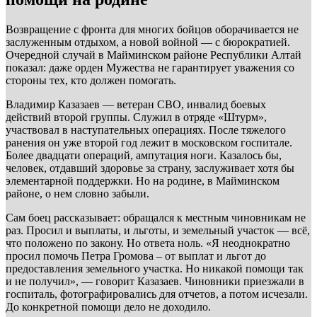
Возвращение с фронта для многих бойцов оборачивается не
заслуженным отдыхом, а новой войной — с бюрократией.
Очередной случай в Майминском районе Республики Алтай
показал: даже орден Мужества не гарантирует уважения со
стороны тех, кто должен помогать.
Владимир Казазаев — ветеран СВО, инвалид боевых
действий второй группы. Служил в отряде «Штурм»,
участвовал в наступательных операциях. После тяжелого
ранения он уже второй год лежит в московском госпитале.
Более двадцати операций, ампутация ноги. Казалось бы,
человек, отдавший здоровье за страну, заслуживает хотя бы
элементарной поддержки. Но на родине, в Майминском
районе, о нем словно забыли.
Сам боец рассказывает: обращался к местным чиновникам не
раз. Просил и выплаты, и льготы, и земельный участок — всё,
что положено по закону. Но ответа ноль. «Я неоднократно
просил помочь Петра Громова – от выплат и льгот до
предоставления земельного участка. Но никакой помощи так
и не получил», — говорит Казазаев. Чиновники приезжали в
госпиталь, фотографировались для отчетов, а потом исчезали.
До конкретной помощи дело не доходило.