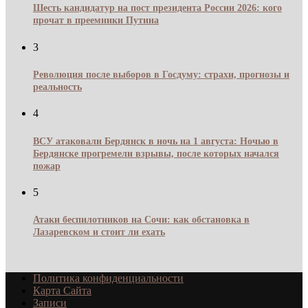
Шесть кандидатур на пост президента России 2026: кого
прочат в преемники Путина
3
Революция после выборов в Госдуму: страхи, прогнозы и
реальность
4
ВСУ атаковали Бердянск в ночь на 1 августа: Ночью в
Бердянске прогремели взрывы, после которых начался
пожар
5
Атаки беспилотников на Сочи: как обстановка в
Лазаревском и стоит ли ехать
Политика конфиденциальности
Карта Сайта
Записи