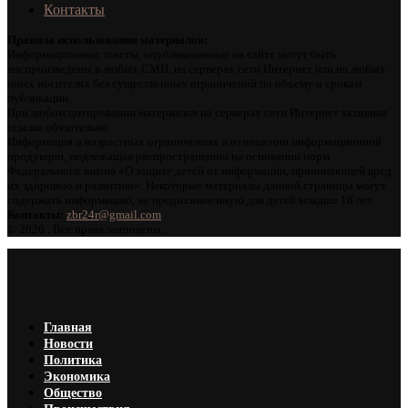
Контакты
Правила использования материалов:
Информационные тексты, опубликованные на сайте могут быть
воспроизведены в любых СМИ, на серверах сети Интернет или на любых
иных носителях без существенных ограничений по объему и срокам
публикации.
При любом цитировании материалов на серверах сети Интернет активная
ссылка обязательна.
Информация о возрастных ограничениях в отношении информационной
продукции, подлежащая распространению на основании норм
Федерального закона «О защите детей от информации, причиняющей вред
их здоровью и развитию». Некоторые материалы данной страницы могут
содержать информацию, не предназначенную для детей младше 18 лет.
Контакты:
zbr24r@gmail.com
©
2026 . Все права защищены.
Главная
Новости
Политика
Экономика
Общество