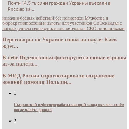
Почти 14,5 тысячи граждан Украины въехали в
Россию за…
инвалид боевых действий без ноги
орден Мужества и
бюрократия
пособия и льготы для участников СВО
скандал с
награждением героев
унижение ветеранов СВО чиновниками
Переговоры по Украине снова на паузе: Киев
ждет...
В небе Подмосковья фиксируются новые взрывы
из-за налёта...
В МИД России спрогнозировали сохранение
военной помощи Польши...
1
Сызранский нефтеперерабатывающий завод охвачен огнём
после налёта дронов
2