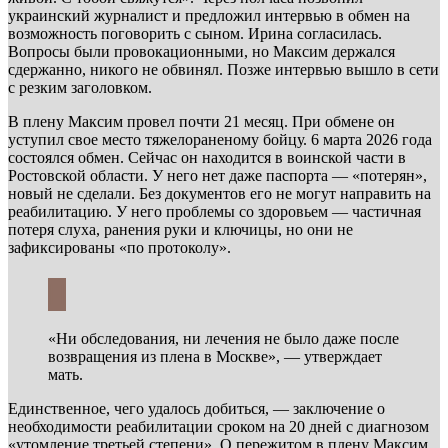
украинский журналист и предложил интервью в обмен на
возможность поговорить с сыном. Ирина согласилась.
Вопросы были провокационными, но Максим держался
сдержанно, никого не обвинял. Позже интервью вышло в сети
с резким заголовком.
В плену Максим провел почти 21 месяц. При обмене он
уступил свое место тяжелораненому бойцу. 6 марта 2026 года
состоялся обмен. Сейчас он находится в воинской части в
Ростовской области. У него нет даже паспорта — «потерян»,
новый не сделали. Без документов его не могут направить на
реабилитацию. У него проблемы со здоровьем — частичная
потеря слуха, ранения руки и ключицы, но они не
зафиксированы «по протоколу».
«Ни обследования, ни лечения не было даже после
возвращения из плена в Москве», — утверждает
мать.
Единственное, чего удалось добиться, — заключение о
необходимости реабилитации сроком на 20 дней с диагнозом
«утомление третьей степени». О пережитом в плену Максим